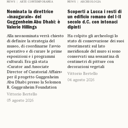
NEWS
ARTE CONTEMPORANEA
NEWS
ARCHEOLOGIA
Nominata la direttrice
Scoperti a Lucca i resti di
«inaugurale» del
un edificio romano del I-II
Guggenheim Abu Dhabi: è
secolo d.C. con intonaci
Valerie Hillings
dipinti
Alla neonominata verrà chiesto
Ha colpito gli archeologi lo
di definire la strategia del
stato di conservazione dei suoi
museo, di coordinarne l’avvio
rivestimenti: sul lato
operativo e di curare le prime
meridionale del muro si sono
esposizioni e i programmi
conservati una sessantina di
culturali. Era già stata
centimetri di pitture con
«Curator and Associate
decorazioni vegetali
Director of Curatorial Affairs»
Vittorio Bertello
per il progetto Guggenheim
04 agosto 2026
Abu Dhabi presso la Solomon
R. Guggenheim Foundation
Vittorio Bertello
05 agosto 2026