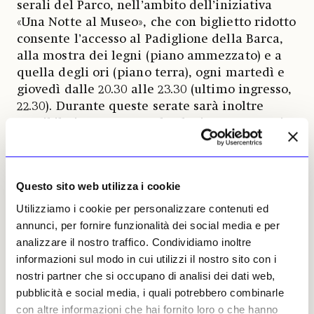
serali del Parco, nell’ambito dell’iniziativa
«Una Notte al Museo», che con biglietto ridotto
consente l’accesso al Padiglione della Barca,
alla mostra dei legni (piano ammezzato) e a
quella degli ori (piano terra), ogni martedì e
giovedì dalle 20.30 alle 23.30 (ultimo ingresso,
22.30). Durante queste serate sarà inoltre
possibile incontrare archeologi, restauratori e
architetti del Parco, che condivideranno con il
pubblico curiosità, approfondimenti e dettagli
legati ai restauri e agli allestimenti.
Questo sito web utilizza i cookie
Utilizziamo i cookie per personalizzare contenuti ed
Vittorio Bertello, 04 novembre
annunci, per fornire funzionalità dei social media e per
2025 | © Riproduzione
analizzare il nostro traffico. Condividiamo inoltre
riservata
informazioni sul modo in cui utilizzi il nostro sito con i
nostri partner che si occupano di analisi dei dati web,
pubblicità e social media, i quali potrebbero combinarle
con altre informazioni che hai fornito loro o che hanno