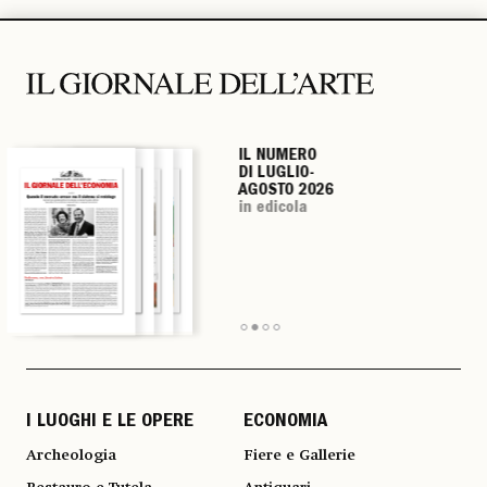
IL NUMERO
IL NUMERO
IL NUMERO
IL NUMERO
DI LUGLIO-
DI LUGLIO-
DI LUGLIO-
DI LUGLIO-
AGOSTO 2026
AGOSTO 2026
AGOSTO 2026
AGOSTO 2026
in edicola
in edicola
in edicola
in edicola
I LUOGHI E LE OPERE
ECONOMIA
Archeologia
Fiere e Gallerie