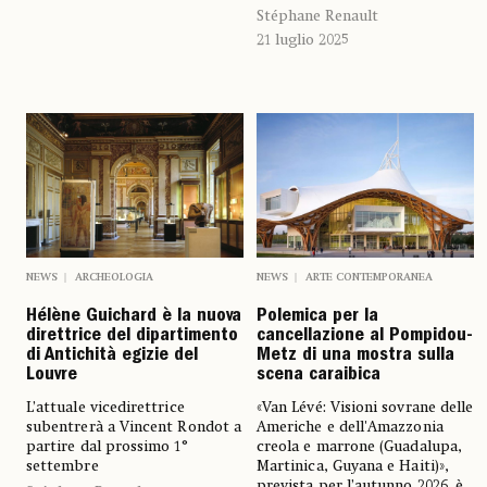
Stéphane Renault
21 luglio 2025
NEWS
ARCHEOLOGIA
NEWS
ARTE CONTEMPORANEA
Hélène Guichard è la nuova
Polemica per la
direttrice del dipartimento
cancellazione al Pompidou-
di Antichità egizie del
Metz di una mostra sulla
Louvre
scena caraibica
L’attuale vicedirettrice
«Van Lévé: Visioni sovrane delle
subentrerà a Vincent Rondot a
Americhe e dell'Amazzonia
partire dal prossimo 1°
creola e marrone (Guadalupa,
settembre
Martinica, Guyana e Haiti)»,
prevista per l’autunno 2026, è