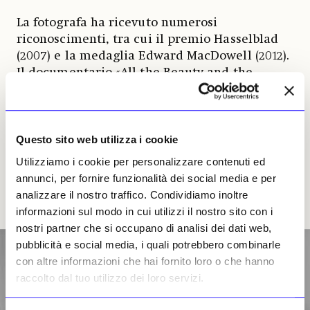
La fotografa ha ricevuto numerosi
riconoscimenti, tra cui il premio Hasselblad
(2007) e la medaglia Edward MacDowell (2012).
Il documentario «All the Beauty and the
Bloodshed» (Tutta la bellezza e dolore) di
Laura Poitras, dedicato alla sua vita e alla sua
opera, è stato premiato col Leone d’Oro alla
Mostra del Cinema di Venezia nel 2022, prima
Questo sito web utilizza i cookie
di essere candidato agli Oscar l’anno
Utilizziamo i cookie per personalizzare contenuti ed
successivo. Nel 2006 è stata nominata
annunci, per fornire funzionalità dei social media e per
Commendatore delle Arti e delle Lettere dal
analizzare il nostro traffico. Condividiamo inoltre
Ministero della Cultura francese.
informazioni sul modo in cui utilizzi il nostro sito con i
nostri partner che si occupano di analisi dei dati web,
pubblicità e social media, i quali potrebbero combinarle
con altre informazioni che hai fornito loro o che hanno
raccolto dal tuo utilizzo dei loro servizi.