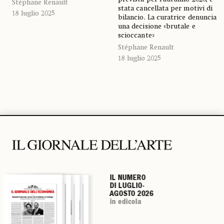
Stéphane Renault
stata cancellata per motivi di
18 luglio 2025
bilancio. La curatrice denuncia
una decisione «brutale e
scioccante»
Stéphane Renault
18 luglio 2025
IL NUMERO
IL NUMERO
IL NUMERO
IL NUMERO
DI LUGLIO-
DI LUGLIO-
DI LUGLIO-
DI LUGLIO-
AGOSTO 2026
AGOSTO 2026
AGOSTO 2026
AGOSTO 2026
in edicola
in edicola
in edicola
in edicola