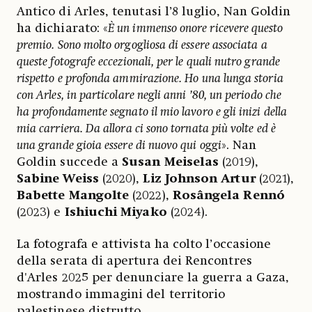
Antico di Arles, tenutasi l’8 luglio, Nan Goldin
ha dichiarato: «
È un immenso onore ricevere questo
premio. Sono molto orgogliosa di essere associata a
queste fotografe eccezionali, per le quali nutro grande
rispetto e profonda ammirazione. Ho una lunga storia
con Arles, in particolare negli anni ’80, un periodo che
ha profondamente segnato il mio lavoro e gli inizi della
mia carriera. Da allora ci sono tornata più volte ed è
una grande gioia essere di nuovo qui oggi
». Nan
Goldin succede a
Susan Meiselas
(2019),
Sabine Weiss
(2020),
Liz Johnson Artur
(2021),
Babette Mangolte
(2022),
Rosângela Rennó
(2023) e
Ishiuchi Miyako
(2024).
La fotografa e attivista ha colto l’occasione
della serata di apertura dei Rencontres
d'Arles 2025 per denunciare la guerra a Gaza,
mostrando immagini del territorio
palestinese distrutto.