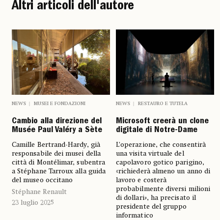
Altri articoli dell'autore
NEWS
MUSEI E FONDAZIONI
NEWS
RESTAURO E TUTELA
Cambio alla direzione del
Microsoft creerà un clone
Musée Paul Valéry a Sète
digitale di Notre-Dame
Camille Bertrand-Hardy, già
L’operazione, che consentirà
responsabile dei musei della
una visita virtuale del
città di Montélimar, subentra
capolavoro gotico parigino,
a Stéphane Tarroux alla guida
«richiederà almeno un anno di
del museo occitano
lavoro e costerà
probabilmente diversi milioni
Stéphane Renault
di dollari
»
, ha precisato il
23 luglio 2025
presidente del gruppo
informatico