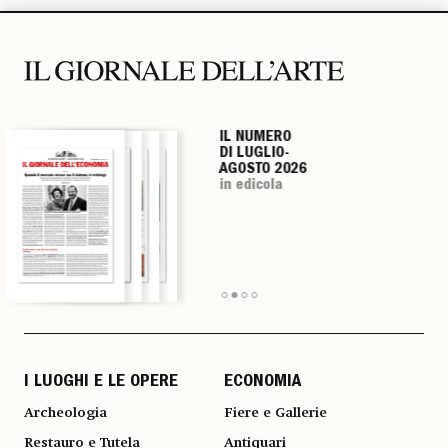
IL NUMERO
IL NUMERO
IL NUMERO
IL NUMERO
DI LUGLIO-
DI LUGLIO-
DI LUGLIO-
DI LUGLIO-
AGOSTO 2026
AGOSTO 2026
AGOSTO 2026
AGOSTO 2026
in edicola
in edicola
in edicola
in edicola
I LUOGHI E LE OPERE
ECONOMIA
Archeologia
Fiere e Gallerie
Restauro e Tutela
Antiquari