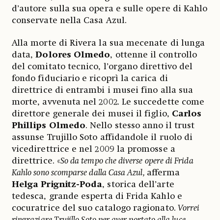
d’autore sulla sua opera e sulle opere di Kahlo
conservate nella Casa Azul.
Alla morte di Rivera la sua mecenate di lunga
data,
Dolores Olmedo
, ottenne il controllo
del comitato tecnico, l’organo direttivo del
fondo fiduciario e ricoprì la carica di
direttrice di entrambi i musei fino alla sua
morte, avvenuta nel 2002. Le succedette come
direttore generale dei musei il figlio,
Carlos
Phillips Olmedo
. Nello stesso anno il trust
assunse Trujillo Soto affidandole il ruolo di
vicedirettrice e nel 2009 la promosse a
direttrice. «
So da tempo che diverse opere di Frida
Kahlo sono scomparse dalla Casa Azul,
afferma
Helga Prignitz-Poda
, storica dell’arte
tedesca, grande esperta di Frida Kahlo e
cocuratrice del suo catalogo ragionato.
Vorrei
ringraziare Trujillo Soto per aver portato alla luce