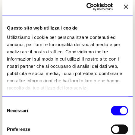
secondo Trujillo Soto, Phillips Olmedo lo
avrebbe rimosso dalla sua teca e riposto in
una cassaforte in un bagno della Casa Azul.
Questo sito web utilizza i cookie
Nel 2009 il museo acquistò nuove attrezzature
che richiedevano lo spostamento della
Utilizziamo i cookie per personalizzare contenuti ed
vecchia cassaforte. Trujillo Soto chiamò un
annunci, per fornire funzionalità dei social media e per
fabbro per aprire la cassaforte, il cui
analizzare il nostro traffico. Condividiamo inoltre
contenuto venne poi inventariato dal
informazioni sul modo in cui utilizzi il nostro sito con i
personale. Confrontando il diario con la sua
nostri partner che si occupano di analisi dei dati web,
riproduzione, il personale si rese conto che
pubblicità e social media, i quali potrebbero combinarle
mancavano sei fogli. Dai documenti che
con altre informazioni che hai fornito loro o che hanno
Trujillo Soto include nel suo post, ed
raccolto dal tuo utilizzo dei loro servizi.
esaminati da «The Art Newspaper», risulta che
lei informò immediatamente dell’accaduto il
Selezione
trustee di Banxico nel comitato tecnico, José
Necessari
del
Luis Pérez Arredondo, dimessosi da Banxico lo
consenso
scorso anno come responsabile degli audit
Preferenze
interni. Pérez Arredondo non ha risposto alle