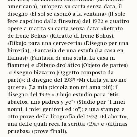
americana), un'opera su carta senza data, il
disegno «El sol se asomó a la ventana» (Il sole
fece capolino dalla finestra) del 1932 e quattro
opere a matita su carta senza data: «Retrato
de Irene Bohus» (Ritratto di Irene Bohus),
«Dibujo para una cervecería» (Disegno per una
birreria), «Fantasía de una estufa (La casa en
llamas)»
(Fantasia di una stufa. La casa in
fiamme) e «Dibujo drolático (Objeto de partes)
«Disegno bizzarro (Oggetto composto da
parti)»; il disegno del 1935 «Mi chata ya no me
quiere» (La mia piccola non mi ama più); il
disegno del 1936 «Dibujo estudio para “Mis
abuelos, mis padres y yo”» (Studio per “I miei
nonni, i miei genitori ed io”); e una stampa e
otto prove della litografia del 1932 «El aborto»,
una delle quali reca la scritta «19a» e «últimas
pruebas» (prove finali).