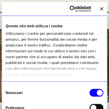
Abbonamenti
Abbonamenti
Ultime Notizie
Ultime Notizie
Questo sito web utilizza i cookie
Utilizziamo i cookie per personalizzare contenuti ed
PREMIUM
annunci, per fornire funzionalità dei social media e per
analizzare il nostro traffico. Condividiamo inoltre
informazioni sul modo in cui utilizzi il nostro sito con i
nostri partner che si occupano di analisi dei dati web,
pubblicità e social media, i quali potrebbero combinarle
con altre informazioni che hai fornito loro o che hanno
raccolto dal tuo utilizzo dei loro servizi.
Selezione
Necessari
del
consenso
Preferenze
Particolare del dipinto centrale del Polittico di Defendente Ferrari dopo il