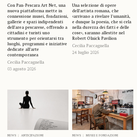
Una selezione di opere
Con Pan-Pescara Art Net, una
dell’artista romana, che
nuova piattaforma mette in
«arrivano a rivelare l’umanità,
connessione musei, fondazioni,
e dunque la poesia, che si cela
gallerie e spazi indipendenti
nella durezza dei fatti e delle
dell’area pescarese, offrendo a
cose», saranno allestite nel
cittadini e turisti uno
Robert Olnick Pavilion
strumento per orientarsi tra
luoghi, programmi e iniziative
Cecilia Paccagnella
dedicate all’arte
24 luglio 2026
contemporanea
Cecilia Paccagnella
03 agosto 2026
NEWS
ANTICIPAZIONI
NEWS
MUSEI E FONDAZIONI