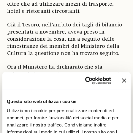
oltre che ad utilizzare mezzi di trasporto,
hotel e ristoranti circostanti.
Già il Tesoro, nell’ambito dei tagli di bilancio
presentati a novembre, aveva preso in
considerazione la cosa, ma a seguito delle
rimostranze dei membri del Ministero della
Cultura la questione non ha trovato seguito.
Ora il Ministero ha dichiarato che sta
valutando la proposta avanzata da Margaret
Hodge, oltre alle altre raccomandazioni
incluse nell’inchiesta. «
Per troppo tempo i benefici
della cultura non sono stati distribuiti equamente
, ha
Questo sito web utilizza i cookie
affermato Lisa Nandy, ministra della Cultura
.
Mi rifiuto di restare a guardare mentre le comunità
Utilizziamo i cookie per personalizzare contenuti ed
vengono dimenticate nella nostra storia nazionale. Il
annunci, per fornire funzionalità dei social media e per
cambiamento deve iniziare oggi. Questo cambiamento
analizzare il nostro traffico. Condividiamo inoltre
inizia con un settore culturale che sia orgoglioso e non
informazioni sul modo in cui utilizzi il nostro sito con i