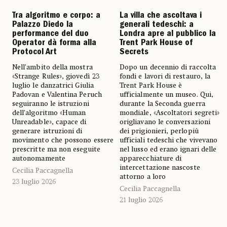
Tra algoritmo e corpo: a
La villa che ascoltava i
Palazzo Diedo la
generali tedeschi: a
performance del duo
Londra apre al pubblico la
Operator dà forma alla
Trent Park House of
Protocol Art
Secrets
Nell’ambito della mostra
Dopo un decennio di raccolta
«Strange Rules», giovedì 23
fondi e lavori di restauro, la
luglio le danzatrici Giulia
Trent Park House è
Padovan e Valentina Peruch
ufficialmente un museo. Qui,
seguiranno le istruzioni
durante la Seconda guerra
dell’algoritmo «Human
mondiale, «Ascoltatori segreti»
Unreadable», capace di
origliavano le conversazioni
generare istruzioni di
dei prigionieri, perlopiù
movimento che possono essere
ufficiali tedeschi che vivevano
prescritte ma non eseguite
nel lusso ed erano ignari delle
autonomamente
apparecchiature di
intercettazione nascoste
Cecilia Paccagnella
attorno a loro
23 luglio 2026
Cecilia Paccagnella
21 luglio 2026