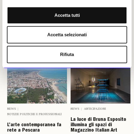
Accetta tutti
Cecilia Paccagnella
Leggi i suoi articoli
Accetta selezionati
Altri articoli dell'autore
Rifiuta
NEWS
ANTICIPAZIONI
NEWS
NOTIZIE POLITICHE E PROFESSIONALI
La luce di Bruna Esposito
illumina gli spazi di
L’arte contemporanea fa
Magazzino Italian Art
rete a Pescara