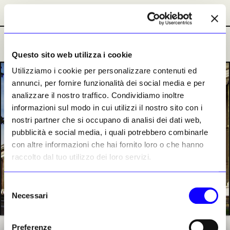
Abbonamenti
Abbonamenti
Ultime Notizie
Ultime Notizie
Questo sito web utilizza i cookie
Utilizziamo i cookie per personalizzare contenuti ed
PREMIUM
annunci, per fornire funzionalità dei social media e per
analizzare il nostro traffico. Condividiamo inoltre
informazioni sul modo in cui utilizzi il nostro sito con i
nostri partner che si occupano di analisi dei dati web,
pubblicità e social media, i quali potrebbero combinarle
con altre informazioni che hai fornito loro o che hanno
raccolto dal tuo utilizzo dei loro servizi.
Selezione
Necessari
del
consenso
Preferenze
Una veduta dell’ingresso del British Museum di Londra