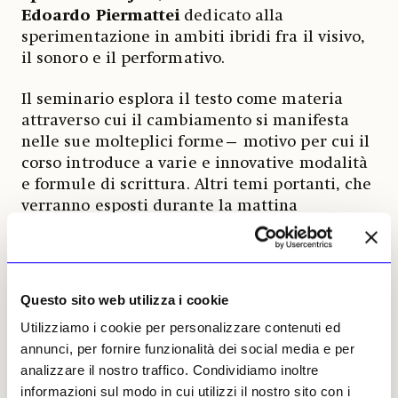
Edoardo Piermattei
dedicato alla
sperimentazione in ambiti ibridi fra il visivo,
il sonoro e il performativo.
Il seminario esplora il testo come materia
attraverso cui il cambiamento si manifesta
nelle sue molteplici forme— motivo per cui il
corso introduce a varie e innovative modalità
e formule di scrittura. Altri temi portanti, che
verranno esposti durante la mattina
attraverso talk, sono la capacità di mobilitare
dalla scrittura, le connessioni con la storia e
l’abitabilità del passato, la narrazione come
strumento di costruzione di comunità e
Questo sito web utilizza i cookie
dell’individuo. I pomeriggi saranno invece
Utilizziamo i cookie per personalizzare contenuti ed
dedicati a laboratori guidati da artisti,
annunci, per fornire funzionalità dei social media e per
scrittori e performer come
Jacopo
analizzare il nostro traffico. Condividiamo inoltre
Giacomini
,
Ludovica Carbotta
e i membri
informazioni sul modo in cui utilizzi il nostro sito con i
del
collettivo scafandra
. Questi workshop