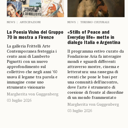
NEWS
ANTICIPAZIONI
NEWS
TURISMO CULTURALE
La Poesia Visiva del Gruppo
«Stills of Peace and
70 in mostra a Firenze
Everyday life» mette in
dialogo Italia e Argentina
La galleria Frittelli Arte
Contemporanea festeggia i
Il programma estivo curato da
cento anni di Lamberto
Fondazione Aria fa interagire
Pignotti con un nuovo
mondi e sguardi differenti
approfondimento sul
attraverso mostre, cinema e
collettivo che negli anni ’60
letteratura: una rassegna di
usava il legame tra parola e
eventi che pone le basi per
immagine come uno
una comunità dell’incontro,
strumento visionario
dove l’arte è strumento di
coesione di fronte al disordine
Margherita von Guggenberg
di un mondo frammentato
03 luglio 2026
Margherita von Guggenberg
03 luglio 2026