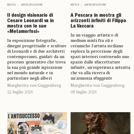
NEWS
ANTICIPAZIONI
NEWS
ANTICIPAZIONI
Il design visionario di
A Pescara in mostra gli
Cesare Leonardi va in
orizzonti infiniti di Filippo
mostra con le sue
La Vaccara
«Metamorfosi»
In un viaggio artistico di
In esposizione fotografie,
medium misti fra oli e
disegni progettualie e sculture
ceramiche l'artista siciliano
di Leonardi e di due architetti
esplora la percezione degli
contemporanei, guidati da un
spazi interiori costruendo uno
processo generativo che trova
spazio dalle sfaccettature
la sua più grande ispirazione
infinite, un'esperienza astratta
nel mondo naturale e in
che va alla ricerca di
particolare negli alberi
un'armonia sfuggente
Margherita von Guggenberg
Margherita von Guggenberg
22 luglio 2026
08 luglio 2026