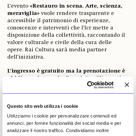
L’evento
«Restauro in scena. Arte, scienza,
meraviglia»
vuole rendere trasparente e
accessibile il patrimonio di esperienze,
conoscenze e interventi che l’Icr mette a
disposizione della collettività, raccontando il
valore culturale e civile della cura delle
opere. Rai Cultura sarà media partner
dell’iniziativa.
L’ingresso è gratuito ma la prenotazione è
obbligatoria tramite
Eventbrite
. Gli eventi
inizieranno alle 19 presso la sede Icr di via di
San Michele 25 a Roma. Al termine delle
serate sarà pubblicata una cartella stampa
Questo sito web utilizza i cookie
con i principali highlight; per ulteriori
informazioni e per confermare la
Utilizziamo i cookie per personalizzare contenuti ed
partecipazione è possibile scrivere a
annunci, per fornire funzionalità dei social media e per
icr.ufficiocomunicazione@cultura.gov.it
.
analizzare il nostro traffico. Condividiamo inoltre