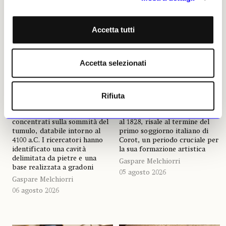
Accetta tutti
NEWS
ARCHEOLOGIA
NEWS
OTTOCENTO
In Germania scoperte
Una veduta della Baia di
Accetta selezionati
tracce di una grande
Napoli di Corot acquistata
tomba centrale in uno dei
dal MiC per Capodimonte
maggiori tumuli funerari
L’importo stabilito per
Rifiuta
del Neolitico
l’acquisizione è stato di
Gli scavi si sono ora
600mila euro. L’opera, datata
concentrati sulla sommità del
al 1828, risale al termine del
tumulo, databile intorno al
primo soggiorno italiano di
4100 a.C. I ricercatori hanno
Corot, un periodo cruciale per
identificato una cavità
la sua formazione artistica
delimitata da pietre e una
Gaspare Melchiorri
base realizzata a gradoni
05 agosto 2026
Gaspare Melchiorri
06 agosto 2026