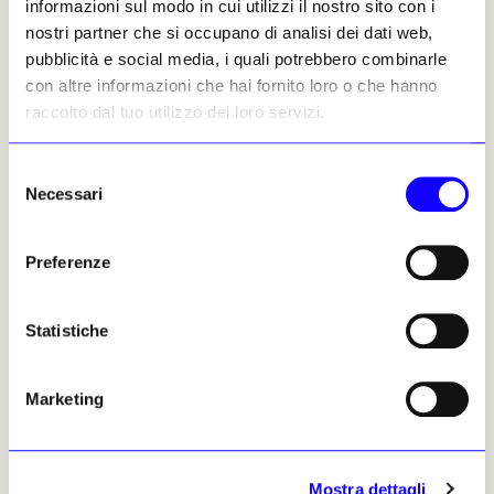
informazioni sul modo in cui utilizzi il nostro sito con i
nostri partner che si occupano di analisi dei dati web,
Gaspare Melchiorri, 26 maggio
pubblicità e social media, i quali potrebbero combinarle
2026 | © Riproduzione
riservata
con altre informazioni che hai fornito loro o che hanno
raccolto dal tuo utilizzo dei loro servizi.
Selezione
Necessari
del
consenso
Gaspare Melchiorri
Preferenze
Leggi i suoi articoli
Statistiche
Altri articoli dell'autore
Marketing
Mostra dettagli