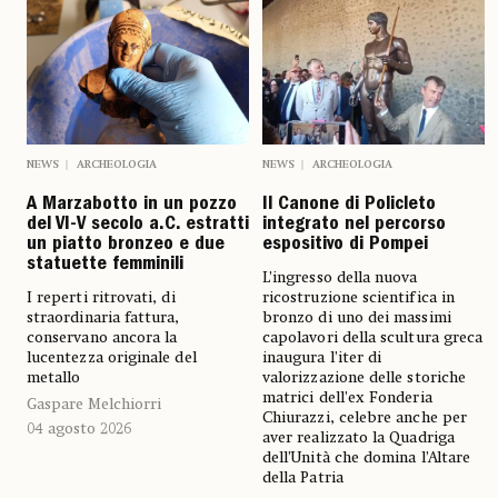
NEWS
ARCHEOLOGIA
NEWS
ARCHEOLOGIA
A Marzabotto in un pozzo
Il Canone di Policleto
del VI-V secolo a.C. estratti
integrato nel percorso
un piatto bronzeo e due
espositivo di Pompei
statuette femminili
L’ingresso della nuova
I reperti ritrovati, di
ricostruzione scientifica in
straordinaria fattura,
bronzo di uno dei massimi
conservano ancora la
capolavori della scultura greca
lucentezza originale del
inaugura l’iter di
metallo
valorizzazione delle storiche
matrici dell’ex Fonderia
Gaspare Melchiorri
Chiurazzi, celebre anche per
04 agosto 2026
aver realizzato la Quadriga
dell’Unità che domina l’Altare
della Patria