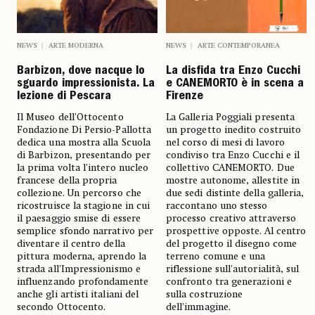
NEWS
ARTE MODERNA
NEWS
ARTE CONTEMPORANEA
Barbizon, dove nacque lo
La disfida tra Enzo Cucchi
sguardo impressionista. La
e CANEMORTO è in scena a
lezione di Pescara
Firenze
Il Museo dell'Ottocento
La Galleria Poggiali presenta
Fondazione Di Persio-Pallotta
un progetto inedito costruito
dedica una mostra alla Scuola
nel corso di mesi di lavoro
di Barbizon, presentando per
condiviso tra Enzo Cucchi e il
la prima volta l'intero nucleo
collettivo CANEMORTO. Due
francese della propria
mostre autonome, allestite in
collezione. Un percorso che
due sedi distinte della galleria,
ricostruisce la stagione in cui
raccontano uno stesso
il paesaggio smise di essere
processo creativo attraverso
semplice sfondo narrativo per
prospettive opposte. Al centro
diventare il centro della
del progetto il disegno come
pittura moderna, aprendo la
terreno comune e una
strada all'Impressionismo e
riflessione sull'autorialità, sul
influenzando profondamente
confronto tra generazioni e
anche gli artisti italiani del
sulla costruzione
secondo Ottocento.
dell'immagine.