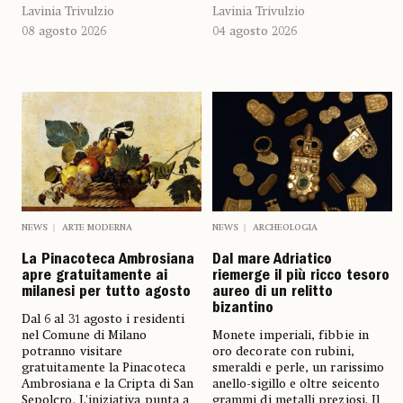
Lavinia Trivulzio
Lavinia Trivulzio
08 agosto 2026
04 agosto 2026
NEWS
ARTE MODERNA
NEWS
ARCHEOLOGIA
La Pinacoteca Ambrosiana
Dal mare Adriatico
apre gratuitamente ai
riemerge il più ricco tesoro
milanesi per tutto agosto
aureo di un relitto
bizantino
Dal 6 al 31 agosto i residenti
nel Comune di Milano
Monete imperiali, fibbie in
potranno visitare
oro decorate con rubini,
gratuitamente la Pinacoteca
smeraldi e perle, un rarissimo
Ambrosiana e la Cripta di San
anello-sigillo e oltre seicento
Sepolcro. L'iniziativa punta a
grammi di metalli preziosi. Il