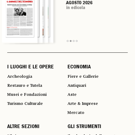
AGOSTO 2026
AGOSTO 2026
AGOSTO 2026
AGOSTO 2026
in edicola
in edicola
in edicola
in edicola
I LUOGHI E LE OPERE
ECONOMIA
Archeologia
Fiere e Gallerie
Restauro e Tutela
Antiquari
Musei e Fondazioni
Aste
Turismo Culturale
Arte & Imprese
Mercato
ALTRE SEZIONI
GLI STRUMENTI