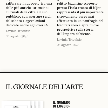
rafforzare il rapporto tra una
relitto bizantino scoperto
delle più antiche istituzioni
presso l'isola croata di Mljet
culturali della città e il suo
rappresenta il più importante
pubblico, con aperture serali
ritrovamento aureo mai
del sabato e agevolazioni
effettuato in un naufragio del
dedicate anche agli over 65.
Mediterraneo e apre nuove
prospettive sulla storia
Lavinia Trivulzio
dell'Impero d'Oriente.
03 agosto 2026
Lavinia Trivulzio
03 agosto 2026
IL NUMERO
IL NUMERO
IL NUMERO
IL NUMERO
DI LUGLIO-
DI LUGLIO-
DI LUGLIO-
DI LUGLIO-