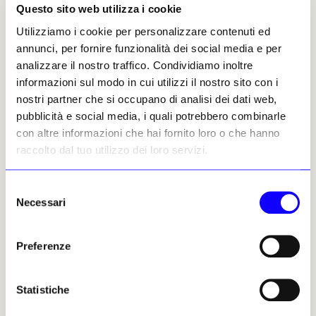
costituiscono ormai una griglia consolidata
Questo sito web utilizza i cookie
all’interno della quale si articola la proposta
Utilizziamo i cookie per personalizzare contenuti ed
espositiva. Le quattro sezioni principali -
annunci, per fornire funzionalità dei social media e per
Main Section, New Entries,
analizzare il nostro traffico. Condividiamo inoltre
Monologue/Dialogue
e
Art Editions
-
informazioni sul modo in cui utilizzi il nostro sito con i
mantengono la loro funzione differenziata,
nostri partner che si occupano di analisi dei dati web,
costruendo un equilibrio tra gallerie
pubblicità e social media, i quali potrebbero combinarle
affermate, realtà emergenti, progetti
con altre informazioni che hai fornito loro o che hanno
sperimentali e pratiche legate all’editoria
raccolto dal tuo utilizzo dei loro servizi.
d’arte e ai multipli. Accanto a queste, le tre
sezioni curate -
Present Future, Back to the
Selezione
Future e Disegni
- continuano a
Necessari
del
rappresentare il versante più esplicitamente
consenso
curatoriale della fiera, con progetti
monografici che attraversano diverse
Preferenze
generazioni e linguaggi. Particolare rilievo
viene attribuito alla
continuità dei team
Statistiche
curatoriali
. Present Future, dedicata ai
talenti emergenti, è affidata per il terzo anno