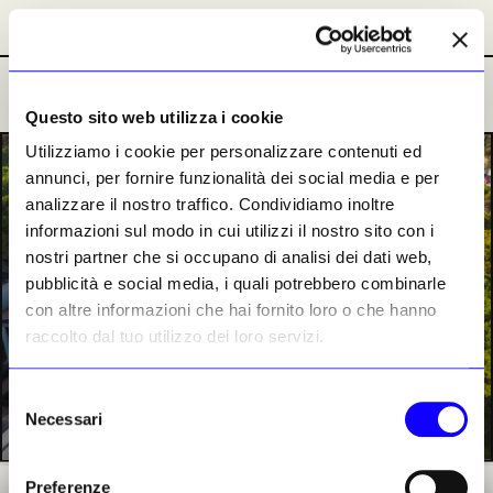
Abbonamenti
Abbonamenti
Ultime Notizie
Ultime Notizie
Questo sito web utilizza i cookie
Utilizziamo i cookie per personalizzare contenuti ed
PREMIUM
annunci, per fornire funzionalità dei social media e per
analizzare il nostro traffico. Condividiamo inoltre
informazioni sul modo in cui utilizzi il nostro sito con i
nostri partner che si occupano di analisi dei dati web,
pubblicità e social media, i quali potrebbero combinarle
con altre informazioni che hai fornito loro o che hanno
raccolto dal tuo utilizzo dei loro servizi.
Selezione
Necessari
del
consenso
Preferenze
Una veduta dall’alto del Museo Nazionale Etrusco a Roma, nella sede di Villa