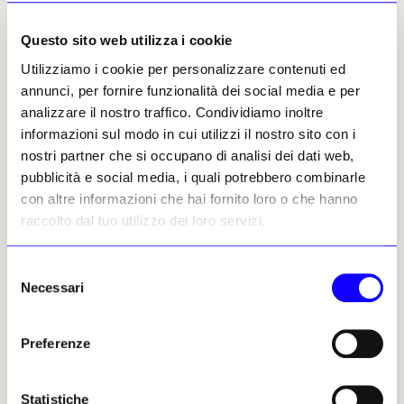
Questo sito web utilizza i cookie
Utilizziamo i cookie per personalizzare contenuti ed
annunci, per fornire funzionalità dei social media e per
Gaspare Melchiorri
analizzare il nostro traffico. Condividiamo inoltre
Leggi i suoi articoli
informazioni sul modo in cui utilizzi il nostro sito con i
nostri partner che si occupano di analisi dei dati web,
pubblicità e social media, i quali potrebbero combinarle
Altri articoli dell'autore
con altre informazioni che hai fornito loro o che hanno
raccolto dal tuo utilizzo dei loro servizi.
Selezione
Necessari
del
consenso
Preferenze
NEWS
ARCHEOLOGIA
NEWS
ARCHEOLOGIA
Statistiche
Resti umani rinvenuti
In Germania scoperte