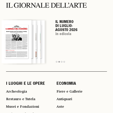
IL NUMERO
IL NUMERO
IL NUMERO
IL NUMERO
DI LUGLIO-
DI LUGLIO-
DI LUGLIO-
DI LUGLIO-
AGOSTO 2026
AGOSTO 2026
AGOSTO 2026
AGOSTO 2026
in edicola
in edicola
in edicola
in edicola
I LUOGHI E LE OPERE
ECONOMIA
Archeologia
Fiere e Gallerie
Restauro e Tutela
Antiquari
Musei e Fondazioni
Aste