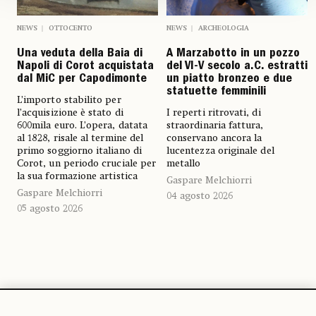
NEWS
OTTOCENTO
NEWS
ARCHEOLOGIA
Una veduta della Baia di
A Marzabotto in un pozzo
Napoli di Corot acquistata
del VI-V secolo a.C. estratti
dal MiC per Capodimonte
un piatto bronzeo e due
statuette femminili
L’importo stabilito per
l’acquisizione è stato di
I reperti ritrovati, di
600mila euro. L’opera, datata
straordinaria fattura,
al 1828, risale al termine del
conservano ancora la
primo soggiorno italiano di
lucentezza originale del
Corot, un periodo cruciale per
metallo
la sua formazione artistica
Gaspare Melchiorri
Gaspare Melchiorri
04 agosto 2026
05 agosto 2026