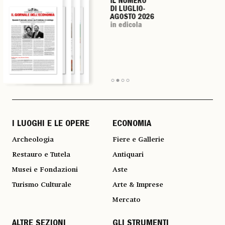
IL NUMERO
IL NUMERO
IL NUMERO
IL NUMERO
DI LUGLIO-
DI LUGLIO-
DI LUGLIO-
DI LUGLIO-
AGOSTO 2026
AGOSTO 2026
AGOSTO 2026
AGOSTO 2026
in edicola
in edicola
in edicola
in edicola
I LUOGHI E LE OPERE
ECONOMIA
Archeologia
Fiere e Gallerie
Restauro e Tutela
Antiquari
Musei e Fondazioni
Aste
Turismo Culturale
Arte & Imprese
Mercato
ALTRE SEZIONI
GLI STRUMENTI