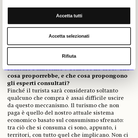
Nel libro si dichiara contraria alle
Accetta tutti
«barricate contro i turisti» e al turismo
«
mordi e fuggi» a favore di élite danarose;
allo stesso tempo, afferma che
«
il
Accetta selezionati
problema non sono i turisti, né i
proprietari» bensì uno
«
sviluppo
incontrollato di un’industria che per
Rifiuta
svilupparsi deve modificare in maniera
radicale l’ambiente». Come se ne esce? Che
cosa proporrebbe, e che cosa propongono
gli esperti consultati?
Finché il turista sarà considerato soltanto
qualcuno che compra è assai difficile uscire
da questo meccanismo. Il turismo che non
paga è quello del nostro attuale sistema
economico basato sul consumismo sfrenato:
tra ciò che si consuma ci sono, appunto, i
territori, con tutto quel che implicano. Non ci