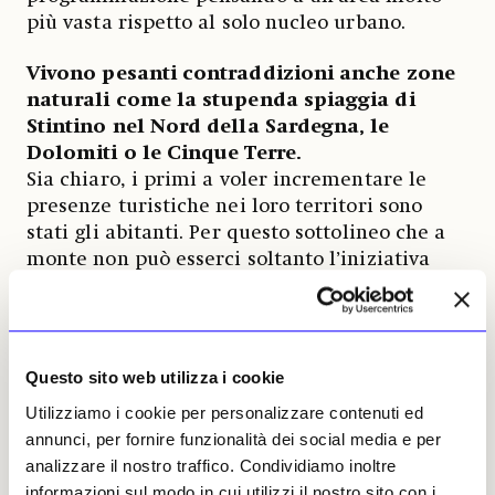
più vasta rispetto al solo nucleo urbano.
Vivono pesanti contraddizioni anche zone
naturali come la stupenda spiaggia di
Stintino nel Nord della Sardegna, le
Dolomiti o le Cinque Terre.
Sia chiaro, i primi a voler incrementare le
presenze turistiche nei loro territori sono
stati gli abitanti. Per questo sottolineo che a
monte non può esserci soltanto l’iniziativa
privata, ci devono essere politiche di
amministrazione del territorio che tengano
conto del guadagno e delle perdite che ogni
attività industriale, e il turismo lo è,
Questo sito web utilizza i cookie
comporta.
Utilizziamo i cookie per personalizzare contenuti ed
annunci, per fornire funzionalità dei social media e per
Nel libro il sociologo dell’università di
analizzare il nostro traffico. Condividiamo inoltre
Torino Filippo La Barbera si scaglia contro
informazioni sul modo in cui utilizzi il nostro sito con i