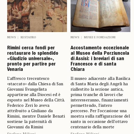
NEWS
RESTAURO
NEWS
MUSEI E FONDAZIONI
Rimini cerca fondi per
Accostamento eccezionale
restaurare lo splendido
al Museo della Porziuncola
«Giudizio universale»,
di Assisi: i breviari di san
pronto per partire per
Francesco e di santa
Venaria
Chiara
L’affresco trecentesco
Il museo adiacente alla Basilica
«staccato» dalla Chiesa di San
di Santa Maria degli Angeli ha
Giovanni Evangelista
riallestito la sezione antica,
appartiene alla Diocesi ed è
prima tranche di lavori che
esposto nel Museo della Città.
interesseranno, finanziamenti
Federico Zeri lo aveva
permettendo, l’intero
attribuito a Giuliano da
percorso. Per l’occasione una
Rimini, mentre Daniele Benati
mostra sulla raffigurazione del
sostiene la paternità di
santo in occasione dell’ottavo
Giovanni da Rimini
centenario della morte