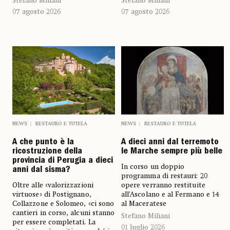
Stefano Miliani
Stefano Miliani
07 agosto 2026
07 agosto 2026
NEWS
RESTAURO E TUTELA
NEWS
RESTAURO E TUTELA
A che punto è la
A dieci anni dal terremoto
ricostruzione della
le Marche sempre più belle
provincia di Perugia a dieci
In corso un doppio
anni dal sisma?
programma di restauri: 20
Oltre alle «valorizzazioni
opere verranno restituite
virtuose» di Postignano,
all’Ascolano e al Fermano e 14
Collazzone e Solomeo, «ci sono
al Maceratese
cantieri in corso, alcuni stanno
Stefano Miliani
per essere completati. La
01 luglio 2026