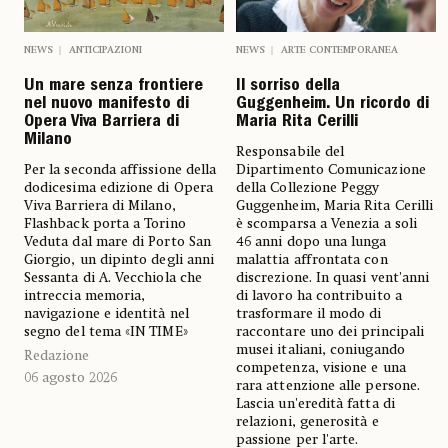
NEWS
ANTICIPAZIONI
NEWS
ARTE CONTEMPORANEA
Un mare senza frontiere
Il sorriso della
nel nuovo manifesto di
Guggenheim. Un ricordo di
Opera Viva Barriera di
Maria Rita Cerilli
Milano
Responsabile del
Per la seconda affissione della
Dipartimento Comunicazione
dodicesima edizione di Opera
della Collezione Peggy
Viva Barriera di Milano,
Guggenheim, Maria Rita Cerilli
Flashback porta a Torino
è scomparsa a Venezia a soli
Veduta dal mare di Porto San
46 anni dopo una lunga
Giorgio, un dipinto degli anni
malattia affrontata con
Sessanta di A. Vecchiola che
discrezione. In quasi vent'anni
intreccia memoria,
di lavoro ha contribuito a
navigazione e identità nel
trasformare il modo di
segno del tema «IN TIME»
raccontare uno dei principali
musei italiani, coniugando
Redazione
competenza, visione e una
06 agosto 2026
rara attenzione alle persone.
Lascia un'eredità fatta di
relazioni, generosità e
passione per l'arte.