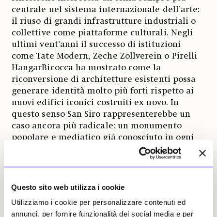
centrale nel sistema internazionale dell’arte:
il riuso di grandi infrastrutture industriali o
collettive come piattaforme culturali. Negli
ultimi vent’anni il successo di istituzioni
come Tate Modern, Zeche Zollverein o Pirelli
HangarBicocca ha mostrato come la
riconversione di architetture esistenti possa
generare identità molto più forti rispetto ai
nuovi edifici iconici costruiti ex novo. In
questo senso San Siro rappresenterebbe un
caso ancora più radicale: un monumento
popolare e mediatico già conosciuto in ogni
parte del pianeta.
Grulli insiste inoltre sul potenziale economico
e simbolico di un’operazione del genere. Se il
Questo sito web utilizza i cookie
nuovo stadio dovesse sorgere nella stessa
Utilizziamo i cookie per personalizzare contenuti ed
area, il museo beneficerebbe di un flusso
annunci, per fornire funzionalità dei social media e per