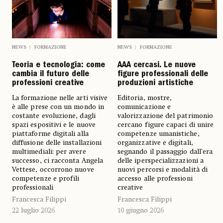
NEWS
FORMAZIONE
NEWS
FORMAZIONE
AAA cercasi. Le nuove
Teoria e tecnologia: come
figure professionali delle
cambia il futuro delle
produzioni artistiche
professioni creative
Editoria, mostre,
La formazione nelle arti visive
comunicazione e
è alle prese con un mondo in
valorizzazione del patrimonio
costante evoluzione, dagli
cercano figure capaci di unire
spazi espositivi e le nuove
competenze umanistiche,
piattaforme digitali alla
organizzative e digitali,
diffusione delle installazioni
segnando il passaggio dall’era
multimediali: per avere
delle iperspecializzazioni a
successo, ci racconta Angela
nuovi percorsi e modalità di
Vettese, occorrono nuove
accesso alle professioni
competenze e profili
creative
professionali
Francesca Filippi
Francesca Filippi
10 giugno 2026
22 luglio 2026