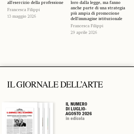
all’esercizio della professione
loro dalla legge, ma fanno
anche parte di una strategia
Francesca Filippi
più ampia di promozione
13 maggio 2026
dell’immagine istituzionale
Francesca Filippi
29 aprile 2026
IL NUMERO
IL NUMERO
IL NUMERO
IL NUMERO
DI LUGLIO-
DI LUGLIO-
DI LUGLIO-
DI LUGLIO-
AGOSTO 2026
AGOSTO 2026
AGOSTO 2026
AGOSTO 2026
in edicola
in edicola
in edicola
in edicola