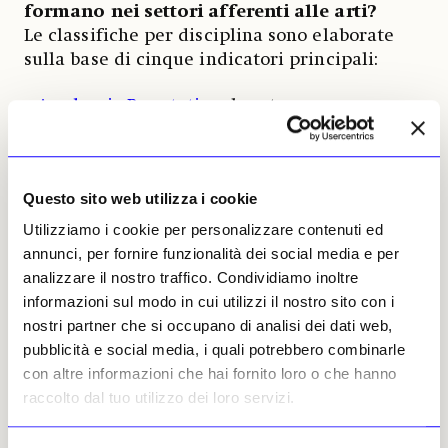
formano nei settori afferenti alle arti?
Le classifiche per disciplina sono elaborate
sulla base di cinque indicatori principali:
•
Academic Reputation
: basato su un
sondaggio che coinvolge oltre 150mila
accademici, ai quali viene chiesto di indicare
gli atenei ritenuti migliori nel proprio ambito
Questo sito web utilizza i cookie
disciplinare;
Utilizziamo i cookie per personalizzare contenuti ed
•
Employer Reputation
: basato su un
annunci, per fornire funzionalità dei social media e per
sondaggio che coinvolge oltre 100mila datori
analizzare il nostro traffico. Condividiamo inoltre
di lavoro, ai quali viene chiesto di indicare gli
informazioni sul modo in cui utilizzi il nostro sito con i
atenei da cui preferiscono assumere talenti,
nostri partner che si occupano di analisi dei dati web,
in funzione delle competenze richieste;
pubblicità e social media, i quali potrebbero combinarle
con altre informazioni che hai fornito loro o che hanno
•
Citations per Paper
: basato sul numero
raccolto dal tuo utilizzo dei loro servizi.
medio di citazioni ricevute per ciascuna
pubblicazione scientifica. Indica quindi