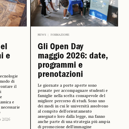
NEWS
FORMAZIONE
del
Gli Open Day
ni e
maggio 2026: date,
programmi e
prenotazioni
tecnologie
 modo di
Le giornate a porte aperte sono
ontare il
pensate per accompagnare studenti e
i
famiglie nella scelta consapevole del
he
migliore percorso di studi. Sono uno
assica e
dei modi in cui le università assolvono
 necessarie
al compito dell’orientamento
e
assegnato loro dalla legge, ma fanno
o 2026
anche parte di una strategia più ampia
di promozione dell’immagine