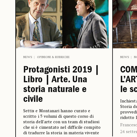
NEWS
OPINIONI & RUBRICHE
NEWS
N
Protagonisti 2019 |
COM
Libro | Arte. Una
L’AR
storia naturale e
le s
civile
Inchiesta
Storia de
Settis e Montanari hanno curato e
provvedi
scritto i 5 volumi di questo corso di
ridotto 
storia dell'arte con un team di studiosi
Francesc
che si è cimentato nel difficile compito
24 sett
di tradurre la storia in materia vivente