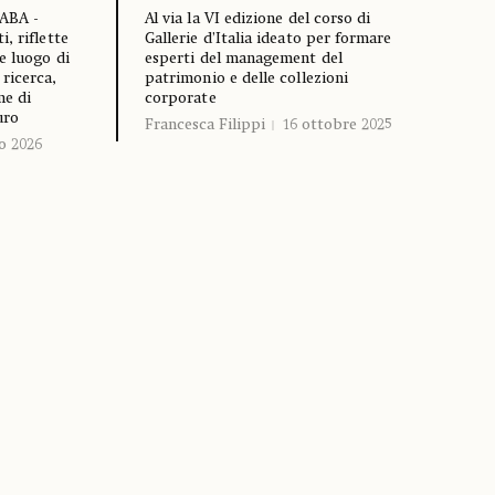
NABA -
Al via la VI edizione del corso di
, riflette
Gallerie d’Italia ideato per formare
e luogo di
esperti del management del
ricerca,
patrimonio e delle collezioni
ne di
corporate
uro
Francesca Filippi
16 ottobre 2025
o 2026