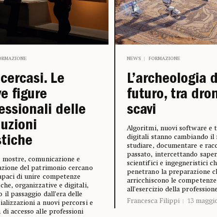
ORMAZIONE
NEWS
FORMAZIONE
cercasi. Le
L’archeologia 
e figure
futuro, tra dro
essionali delle
scavi
uzioni
Algoritmi, nuovi software e 
digitali stanno cambiando il
stiche
studiare, documentare e racc
passato, intercettando saper
, mostre, comunicazione e
scientifici e ingegneristici c
azione del patrimonio cercano
penetrano la preparazione cl
apaci di unire competenze
arricchiscono le competenze
che, organizzative e digitali,
all’esercizio della profession
 il passaggio dall’era delle
Francesca Filippi
13 maggi
ializzazioni a nuovi percorsi e
 di accesso alle professioni