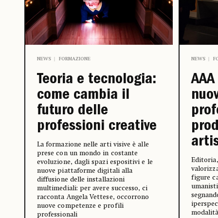
NEWS
FORMAZIONE
NEWS
F
Teoria e tecnologia:
AAA 
come cambia il
nuov
futuro delle
prof
professioni creative
prod
arti
La formazione nelle arti visive è alle
prese con un mondo in costante
Editoria
evoluzione, dagli spazi espositivi e le
valorizz
nuove piattaforme digitali alla
figure c
diffusione delle installazioni
umanisti
multimediali: per avere successo, ci
segnando
racconta Angela Vettese, occorrono
iperspec
nuove competenze e profili
modalità
professionali