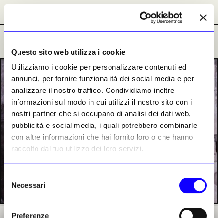
Abbonamenti
Abbonamenti
Ultime Notizie
Ultime Notizie
Questo sito web utilizza i cookie
Utilizziamo i cookie per personalizzare contenuti ed
PREMIUM
annunci, per fornire funzionalità dei social media e per
analizzare il nostro traffico. Condividiamo inoltre
informazioni sul modo in cui utilizzi il nostro sito con i
nostri partner che si occupano di analisi dei dati web,
pubblicità e social media, i quali potrebbero combinarle
con altre informazioni che hai fornito loro o che hanno
raccolto dal tuo utilizzo dei loro servizi.
Selezione
Necessari
del
consenso
Preferenze
Veduta di parte degli scavi alla villa romana di Fiumana