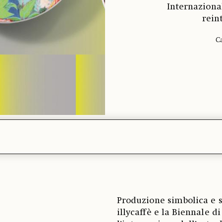
Internazional
rein
Ca
Produzione simbolica e s
illycaffè e la Biennale d