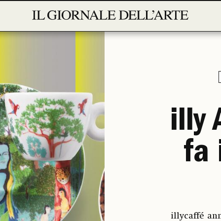
illy
fa
illycaffé an