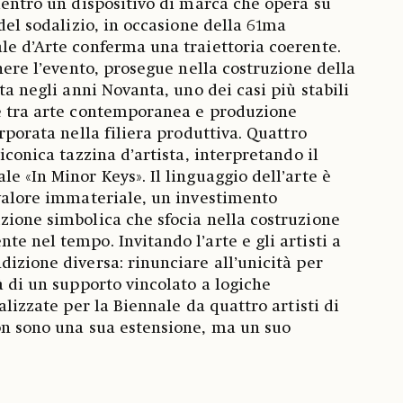
 dentro un dispositivo di marca che opera su
 del sodalizio, in occasione della 61ma
le d’Arte conferma una traiettoria coerente.
enere l’evento, prosegue nella costruzione della
ata negli anni Novanta, uno dei casi più stabili
ne tra arte contemporanea e produzione
orporata nella filiera produttiva. Quattro
’iconica tazzina d’artista, interpretando il
e «In Minor Keys». Il linguaggio dell’arte è
 valore immateriale, un investimento
zione simbolica che sfocia nella costruzione
e nel tempo. Invitando l’arte e gli artisti a
dizione diversa: rinunciare all’unicità per
à di un supporto vincolato a logiche
ealizzate per la Biennale da quattro artisti di
on sono una sua estensione, ma un suo