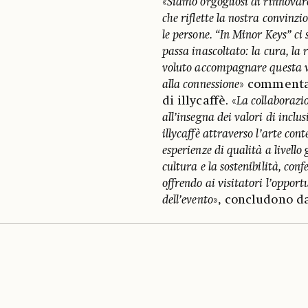
«
Siamo orgogliosi di rinnovar
che riflette la nostra convinzi
le persone. “In Minor Keys” ci 
passa inascoltato: la cura, la 
voluto accompagnare questa vi
alla connessione
» commenta
di illycaffè. «
La collaborazio
all’insegna dei valori di inclu
illycaffè attraverso l’arte con
esperienze di qualità a livell
cultura e la sostenibilità, con
offrendo ai visitatori l’opport
dell’evento
», concludono da 