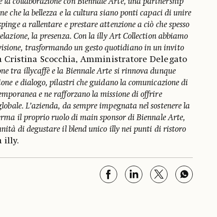
e la collaborazione con Biennale Arte, una partnership
one che la bellezza e la cultura siano ponti capaci di unire
spinge a rallentare e prestare attenzione a ciò che spesso
relazione, la presenza. Con la illy Art Collection abbiamo
sione, trasformando un gesto quotidiano in un invito
 Cristina Scocchia, Amministratore Delegato
ne tra illycaffè e la Biennale Arte si rinnova dunque
sione e dialogo, pilastri che guidano la comunicazione di
temporanea e ne rafforzano la missione di offrire
o globale. L’azienda, da sempre impegnata nel sostenere la
ferma il proprio ruolo di main sponsor di Biennale Arte,
unità di degustare il blend unico illy nei punti di ristoro
illy.