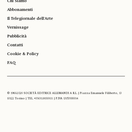
Chi Siamo
Abbonamenti
Il Telegiornale dell'Arte
Vernissage
Pubblicità
Contatti
Cookie & Policy
FAQ
© 1983-2026 SOCIETÀ EDITRICE ALLEMANDI A R.L. | Piazza Emanuele Filiberto, 13
10122 Torino | TEL. +39.011.819.9111 | P.IVA 13153930014
SOCIAL