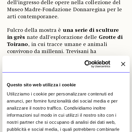
dell’ingresso delle opere nella collezione del
Museo Madre-Fondazione Donnaregina per le
arti contemporanee.
Fulcro della mostra è
una serie di sculture
in grès
nate dall’esplorazione delle
Grotte di
Toirano
, in cui tracce umane e animali
convivono da millenni. Trevisani ha
interpretato quelle impronte come
testimonianze di un’antica alleanza tra
specie, traducendole in forme porose e tattili
che incorporano residui organici e alimentari.
Questo sito web utilizza i cookie
Le opere evocano così
processi di
Utilizziamo i cookie per personalizzare contenuti ed
sedimentazione, ritualità e trasformazione
annunci, per fornire funzionalità dei social media e per
reciproca tra umano e animale
.
analizzare il nostro traffico. Condividiamo inoltre
Il titolo dell’esposizione, invece, rimanda a un
informazioni sul modo in cui utilizzi il nostro sito con i
episodio della
missione cristiana in
nostri partner che si occupano di analisi dei dati web,
Antartide
: impossibilitati a evocare l’«
Agnello
pubblicità e social media, i quali potrebbero combinarle