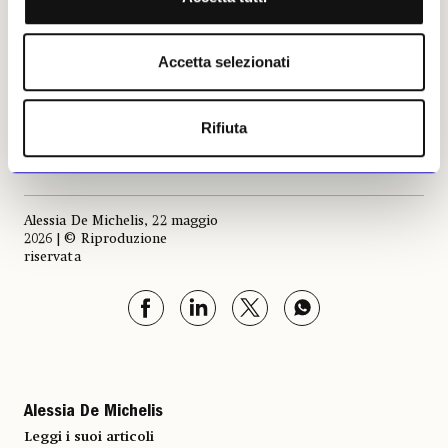
reciprocità.
Accetta selezionati
Curato e prodotto da Blu-Breeding and
Learning Unit, il progetto è vincitore della
tredicesima edizione dell’Italian Council
Rifiuta
promosso dalla Direzione Generale Creatività
Contemporanea del Ministero della Cultura.
Alessia De Michelis, 22 maggio
2026 | © Riproduzione
riservata
Alessia De Michelis
Leggi i suoi articoli