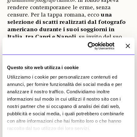
grandissimo fotografo classico
». In fondo sapeva
rendere contemporanee le erme, senza
censure. Per la tappa romana, ecco
una
selezione di scatti realizzati dal fotografo
americano durante i suoi soggiorni in
Italia, tra Capri e Napoli
, su invito del suo
gallerista
Lucio
Amelio
che gli chiese di
partecipare, dopo il terremoto che colpì
Napoli nel 1980, a «Terrae Motus».
Mapplethorpe aderì con slancio all’iniziativa
Questo sito web utilizza i cookie
insieme a tanti altri artisti, oltre sessanta tra
Utilizziamo i cookie per personalizzare contenuti ed
i quali sono da ricordare Warhol, Cragg,
annunci, per fornire funzionalità dei social media e per
Cucchi, Fabro, Kiefer, Kounellis, Paolini,
analizzare il nostro traffico. Condividiamo inoltre
Pistoletto, Rauschenberg, Schifano, Schnabel,
informazioni sul modo in cui utilizzi il nostro sito con i
Twombly e Vedova.
nostri partner che si occupano di analisi dei dati web,
pubblicità e social media, i quali potrebbero combinarle
La mostra è progettata per essere fruibile ai
con altre informazioni che hai fornito loro o che hanno
visitatori attraverso diversi strumenti di
raccolto dal tuo utilizzo dei loro servizi.
accessibilità. Accompagnano e