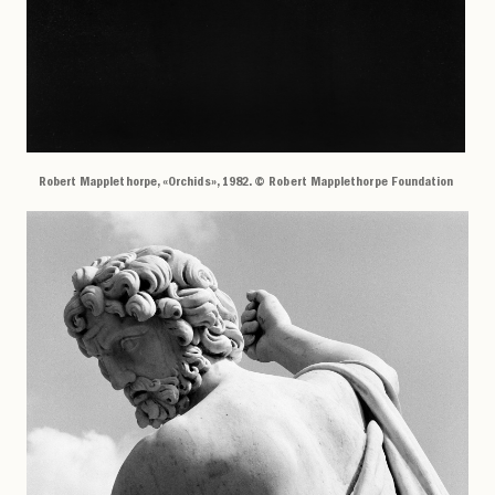
Robert Mapplethorpe, «Orchids», 1982. © Robert Mapplethorpe Foundation