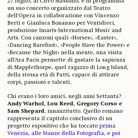
27 luglio, al Circo Massimo, è in programma
un suo concerto organizzato dal Teatro
dell’Opera in collaborazione con Vincenzo
Berti e Gianluca Bonanno per Ventidieci,
produzione Imarts-International Music and
Arts. Con canzoni quali «Horses», «Easter»,
«Dancing Barefoot», «People Have the Power» e
«Because the Night» nella mente, una visita
all’Ara Pacis permette di gustare la sapienza
di Mapplethorpe, quel ragazzo di Long Island,
della stessa età di Patti, capace di attirare
corpi, passioni e talenti.
Chi erano i loro amici, negli anni Settanta?
Andy Warhol, Lou Reed, Gregory Corso e
Sam Shepard
, innanzitutto. Quello romano
rappresenta il capitolo conclusivo di un
progetto espositivo che ha toccato
prima
Venezia, alle Stanze della Fotografia
, e
poi