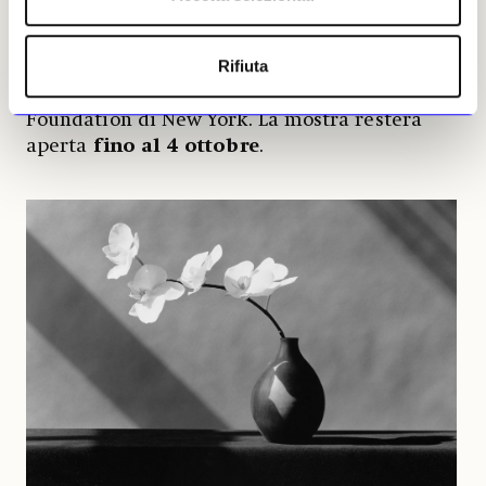
della Memoria, Sovrintendenza Capitolina ai
Beni Culturali e Marsilio Arte, organizzata da
Rifiuta
Zètema Progetto Cultura e Marsilio Arte, in
collaborazione con la Robert Mapplethorpe
Foundation di New York. La mostra resterà
aperta
fino al 4 ottobre
.