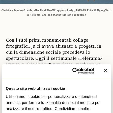
Christo e Jeanne-Claude, «The Pont Neuf Wrapped», Parigi, 1975-85. Foto Wolfgang Volz.
© 1985 Christo and Jeanne-Claude Foundation
Con i suoi primi monumentali collage
fotografici, JR ci aveva abituato a progetti in
cui la dimensione sociale precedeva lo
spettacolare. Oggi il settimanale «Télérama»
invece
si chiede se JR non fosse «
meglio prima
»,
quando il «
gigantismo
» dell’opera serviva
soprattutto a restituire visibilità agli esclusi
dallo spazio mediatico e lo stupore e la
Questo sito web utilizza i cookie
fascinazione erano un espediente e non solo
un fine. Le banlieue di Parigi, le favelas di Rio,
Utilizziamo i cookie per personalizzare contenuti ed
i campi profughi, il muro di confine tra
annunci, per fornire funzionalità dei social media e per
Israele e Gaza: in quei progetti, il dispositivo
analizzare il nostro traffico. Condividiamo inoltre