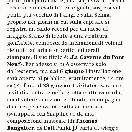
parte più spettacolare, una sequenza di picchi
rocciosi e innevati fittizi, è già lì, sospesa sul
ponte più vecchio di Parigi e sulla Senna,
proprio nei giorni in cui sulla capitale si
registra un caldo record per un mese di
maggio. Siamo di fronte a una struttura
gonfiabile, composta da monumentali volumi
riempiti ad aria e superfici minerali
stampate. Il suo titolo è:
«La Caverne du Pont
Neuf»
. Per adesso si può osservare solo
dall’esterno, ma
dal 6 giugno
l’installazione
sarà aperta al pubblico, gratuitamente, 24 ore
su 24,
fino al 28 giugno
. I visitatori saranno
invitati a entrare nella grotta e attraversarla,
condividere emozioni e filmati, accompagnati
da un’esperienza in realtà aumentata
(sviluppata con Snap Inc.) e da una
composizione musicale (di
Thomas
Bangalter
, ex Daft Punk). JR parla di «
viaggio