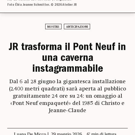
Foto Éléa Jeanne Schmitter. © 2026 Atelier JR
MOSTRE
ANTICIPAZIONI
JR trasforma il Pont Neuf in
una caverna
instagrammabile
Dal 6 al 28 giugno la gigantesca installazione
(2.400 metri quadrati) sarà aperta al pubblico
gratuitamente 24 ore su 24: un omaggio al
«Pont Neuf empaqueté» del 1985 di Christo e
Jeanne-Claude
Luana De Micco
29 maggio 2026
6' min di lettura