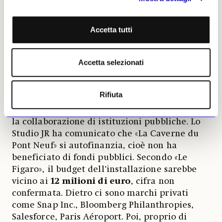
struttura, suono e resistenza. Allora, «JR era
meglio prima?». La domanda appare
legittima.
Accetta tutti
Oggi i suoi progetti monumentali mobilitano
Accetta selezionati
una macchina produttiva enorme, prefettura,
comune, aeroporti, multinazionali
tecnologiche e grandi gruppi privati,
Rifiuta
coinvolgendo decine di aziende, ingegneri e
tecnici. Hanno il sostegno di grandi sponsor e
la collaborazione di istituzioni pubbliche. Lo
Studio JR ha comunicato che «La Caverne du
Pont Neuf» si autofinanzia, cioè non ha
beneficiato di fondi pubblici. Secondo
«
Le
Figaro», il budget dell’installazione sarebbe
vicino ai
12 milioni di euro
, cifra non
confermata. Dietro ci sono marchi privati
come Snap Inc., Bloomberg Philanthropies,
Salesforce, Paris Aéroport. Poi, proprio di