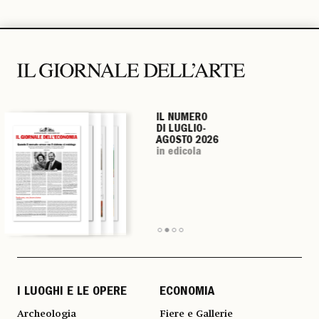
IL NUMERO
IL NUMERO
IL NUMERO
IL NUMERO
DI LUGLIO-
DI LUGLIO-
DI LUGLIO-
DI LUGLIO-
AGOSTO 2026
AGOSTO 2026
AGOSTO 2026
AGOSTO 2026
in edicola
in edicola
in edicola
in edicola
I LUOGHI E LE OPERE
ECONOMIA
Archeologia
Fiere e Gallerie