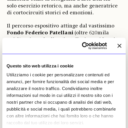
solo esercizio retorico, ma anche generatrice
di cortocircuiti storici ed emozioni.
Il percorso espositivo attinge dal vastissimo
Fondo Federico Patellani
(oltre 620mila
unità) e si avvale di un’installazione video site
specific di Studio Azzurro per svelare il
«dietro le quinte» del fotografo. Curata da un
team d’eccezione che include
Matteo
Questo sito web utilizza i cookie
Balduzzi
,
Maddalena
Cerletti
e le storiche
assistenti e curatrici del Fondo,
Kitti
Utilizziamo i cookie per personalizzare contenuti ed
Bolognesi
e
Giovanna
Calvenzi
, la mostra
annunci, per fornire funzionalità dei social media e per
restituisce l’etica e il metodo del maestro.
analizzare il nostro traffico. Condividiamo inoltre
informazioni sul modo in cui utilizzi il nostro sito con i
In occasione dell’Ottantesimo anniversario
nostri partner che si occupano di analisi dei dati web,
del referendum istituzionale che chiese agli
pubblicità e social media, i quali potrebbero combinarle
italiani di scegliere tra Monarchia e
con altre informazioni che hai fornito loro o che hanno
Repubblica, l’esposizione celebra l’ideatore
raccolto dal tuo utilizzo dei loro servizi.