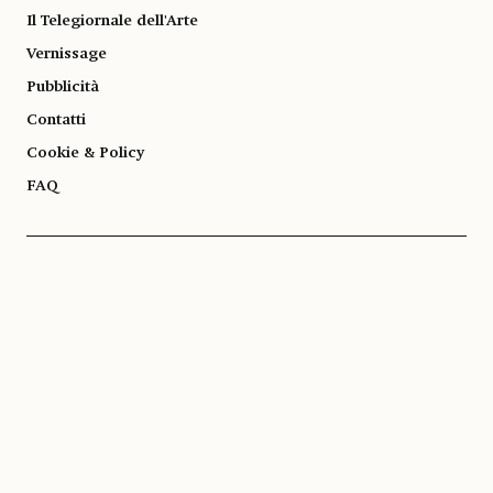
Il Telegiornale dell'Arte
Vernissage
Pubblicità
Contatti
Cookie & Policy
FAQ
© 1983-2026 SOCIETÀ EDITRICE ALLEMANDI A R.L. | Piazza Emanuele Filiberto, 13
10122 Torino | TEL. +39.011.819.9111 | P.IVA 13153930014
SOCIAL