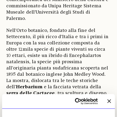
commissionato da Unipa Heritage Sistema
Museale dell’Università degli Studi di
Palermo.
Nell’Orto botanico, fondato alla fine del
Settecento, il più ricco d’Italia e tra i primi in
Europa con la sua collezione composta da
oltre 12mila specie di piante viventi su circa
10 ettari, esiste un ibrido di Encephalartos
natalensis, la specie più prossima
all’originaria pianta sudafricana scoperta nel
1895 dal botanico inglese John Medley Wood.
La mostra, dislocata tra le teche storiche
dell’
Herbarium
e la facciata vetrata della
serra delle Cactacee
, tra scultura e disegno,
«
dà forma a una visione, un’utopia
, spiega la stessa
artista, docente all’Accademia di Brera,
che
molti scienziati cercano di portare in vita
». Le