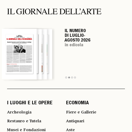
IL NUMERO
IL NUMERO
IL NUMERO
IL NUMERO
DI LUGLIO-
DI LUGLIO-
DI LUGLIO-
DI LUGLIO-
AGOSTO 2026
AGOSTO 2026
AGOSTO 2026
AGOSTO 2026
in edicola
in edicola
in edicola
in edicola
I LUOGHI E LE OPERE
ECONOMIA
Archeologia
Fiere e Gallerie
Restauro e Tutela
Antiquari
Musei e Fondazioni
Aste