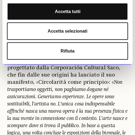
Fondazione VOLUME!, a Roma, e
Natália
Trejbalová
(1989), nata in Slovacchia ma di
Accetta tutti
base a Milano, la cui pratica ispirata alla
fantascienza e alla ricerca scientifica
Accetta selezionati
comprende cinema, scultura e disegno.
A questi si aggiungeranno gli artisti
Rifiuta
provenienti dalla call internazionale e i
partecipanti della residenza Isla, luogo
progettato dalla Corporación Cultural Saco,
che fin dalle sue origini ha lanciato il suo
manifesto, «Circolarità come principio»: «
Non
trasportiamo oggetti, non paghiamo dogane né
assicurazioni. Generiamo esperienze. Le opere sono
sostituibili, l’artista no. L’unica cosa indispensabile
affinché nasca una nuova opera è la sua presenza fisica e
la sua mente in connessione con il contesto. L’arte nasce e
scompare dove si trova il pubblico. In base a questa
logica, una volta concluse le esposizioni della biennale, le