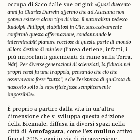
occupa di Saco dalle sue origini: «
Quasi duecento
anni fa Charles Darwin affermò che ad Atacama non
poteva esistere alcun tipo di vita. Il naturalista tedesco
Rudolph Philippi, stabilitosi in Cile, successivamente
confermò questa affermazione, condannando le
interminabili pianure rocciose di questa parte di mondo
al loro destino di miniere
(l’area detiene, infatti, i
più importanti giacimenti di rame sulla Terra,
Ndr
)
. Per diverse generazioni di scienziati, la fiducia nei
propri sensi fu una trappola, pensando che ciò che
osservavano fosse “tutto”, e che l’esistenza di qualcosa di
nascosto sotto la superficie fosse semplicemente
impossibile
».
È proprio a partire dalla vita in un’altra
dimensione che si sviluppa questa edizione
della Biennale, diffusa in diversi spazi nella
città di
Antofagasta
, come l’
ex mulino
attivo
fino al 2016 e oggi in via di riconversione