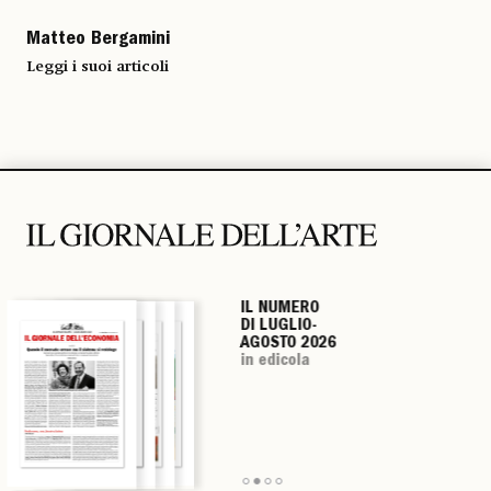
Matteo Bergamini
Leggi i suoi articoli
IL NUMERO
IL NUMERO
IL NUMERO
IL NUMERO
DI LUGLIO-
DI LUGLIO-
DI LUGLIO-
DI LUGLIO-
AGOSTO 2026
AGOSTO 2026
AGOSTO 2026
AGOSTO 2026
in edicola
in edicola
in edicola
in edicola