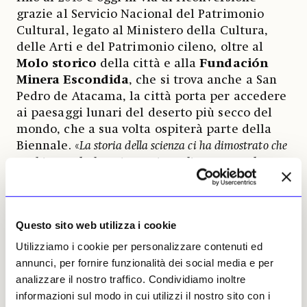
grazie al Servicio Nacional del Patrimonio
Cultural, legato al Ministero della Cultura,
delle Arti e del Patrimonio cileno, oltre al
Molo storico
della città e alla
Fundación
Minera Escondida
, che si trova anche a San
Pedro de Atacama, la città porta per accedere
ai paesaggi lunari del deserto più secco del
mondo, che a sua volta ospiterà parte della
Biennale. «
La storia della scienza ci ha dimostrato che
cerchiamo solo dove ci aspettiamo di trovare qualcosa.
Potrebbe sembrare ragionevole, ma finisce con l’essere
molto limitante, perché gli ecosistemi oscuri abitano
zone inaccessibili e inospitali, sia nella nostra mente sia
Questo sito web utilizza i cookie
nel pianeta
», continua Wyskiel nella sua
introduzione, rimarcando come siano
Utilizziamo i cookie per personalizzare contenuti ed
l’orografia, la morfologia, lo spazio e la vita
annunci, per fornire funzionalità dei social media e per
agli «estremi» il tema generale di ogni
analizzare il nostro traffico. Condividiamo inoltre
edizione di Saco, esattamente per il suo
informazioni sul modo in cui utilizzi il nostro sito con i