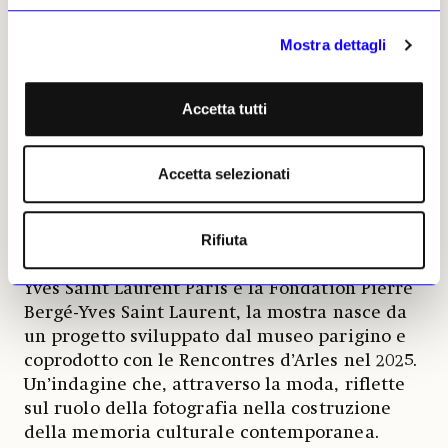
La seconda sezione attinge invece agli archivi
Mostra dettagli
del Musée Yves Saint Laurent Paris,
presentando oltre 200 materiali tra fogli di
contatto, cataloghi pubblicitari, riviste, ritagli
Accetta tutti
stampa e fotografie personali. Documenti che
rivelano come Saint Laurent avesse compreso
il doppio potere della fotografia: conservare
Accetta selezionati
ciò che è effimero e, al tempo stesso, elevarlo
a icona.
Rifiuta
Organizzata in collaborazione con il Musée
Yves Saint Laurent Paris e la Fondation Pierre
Bergé-Yves Saint Laurent, la mostra nasce da
un progetto sviluppato dal museo parigino e
coprodotto con le Rencontres d’Arles nel 2025.
Un’indagine che, attraverso la moda, riflette
sul ruolo della fotografia nella costruzione
della memoria culturale contemporanea.