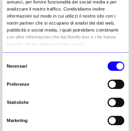
annunci, per fornire funzionalità dei social media e per
medium come terreno di sperimentazione per
analizzare il nostro traffico. Condividiamo inoltre
mettere in discussione convenzioni estetiche,
informazioni sul modo in cui utilizzi il nostro sito con i
ruoli di genere e codici della
nostri partner che si occupano di analisi dei dati web,
rappresentazione.
pubblicità e social media, i quali potrebbero combinarle
con altre informazioni che hai fornito loro o che hanno
Il percorso si articola in due sezioni
raccolto dal tuo utilizzo dei loro servizi.
complementari. La prima ripercorre
quarant’anni di collaborazioni con alcuni dei
Selezione
più importanti autori della fotografia del
Necessari
del
Novecento, da
Irving Penn
a
Richard
consenso
Avedon
, da
William Klein
ad
Annie
Leibovitz
, fino a
Helmut Newton
e
Steven
Preferenze
Meisel
. Attraverso ritratti, campagne e
immagini di moda, emerge l’evoluzione
Statistiche
stilistica dello stilista e la costruzione della
sua immagine pubblica, dalla celebre
fotografia realizzata da Penn nel 1957 fino
Marketing
agli scatti di Patrick Demarchelier del 2004.