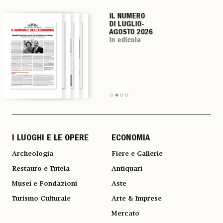
IL NUMERO
IL NUMERO
IL NUMERO
IL NUMERO
DI LUGLIO-
DI LUGLIO-
DI LUGLIO-
DI LUGLIO-
AGOSTO 2026
AGOSTO 2026
AGOSTO 2026
AGOSTO 2026
in edicola
in edicola
in edicola
in edicola
I LUOGHI E LE OPERE
ECONOMIA
Archeologia
Fiere e Gallerie
Restauro e Tutela
Antiquari
Musei e Fondazioni
Aste
Turismo Culturale
Arte & Imprese
Mercato