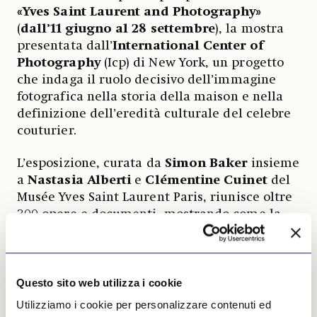
«Yves Saint Laurent and Photography»
(
dall’11 giugno al 28 settembre
), la mostra
presentata dall’
International Center of
Photography
(Icp) di New York, un progetto
che indaga il ruolo decisivo dell’immagine
fotografica nella storia della maison e nella
definizione dell’eredità culturale del celebre
couturier.
L’esposizione, curata da
Simon Baker
insieme
a
Nastasia Alberti
e
Clémentine Cuinet
del
Musée Yves Saint Laurent Paris, riunisce oltre
300 opere e documenti, mostrando come la
fotografia abbia contribuito a plasmare non
solo il successo commerciale del marchio, ma
anche il suo impatto sul dibattito culturale e
sociale degli ultimi decenni. Saint Laurent
Questo sito web utilizza i cookie
intrattenne infatti un dialogo costante con i
Utilizziamo i cookie per personalizzare contenuti ed
fotografi del suo tempo, utilizzando il