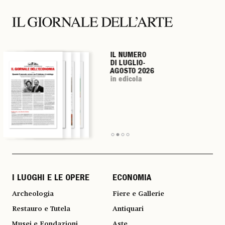
IL NUMERO
IL NUMERO
IL NUMERO
IL NUMERO
DI LUGLIO-
DI LUGLIO-
DI LUGLIO-
DI LUGLIO-
AGOSTO 2026
AGOSTO 2026
AGOSTO 2026
AGOSTO 2026
in edicola
in edicola
in edicola
in edicola
I LUOGHI E LE OPERE
ECONOMIA
Archeologia
Fiere e Gallerie
Restauro e Tutela
Antiquari
Musei e Fondazioni
Aste