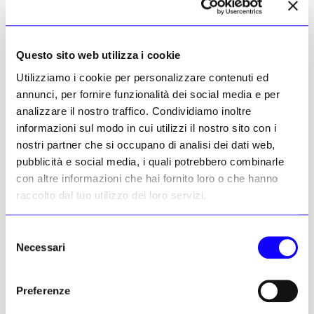
Questo il ricordo del direttore delle Gallerie
degli Uffizi,
Simone Verde
: «
Con immenso dolore
Questo sito web utilizza i cookie
accogliamo la notizia della morte di Detlef Heikamp,
Utilizziamo i cookie per personalizzare contenuti ed
vero e proprio nume tutelare delle Gallerie: presto
annunci, per fornire funzionalità dei social media e per
organizzeremo una giornata di studi in suo onore, per
analizzare il nostro traffico. Condividiamo inoltre
celebrarne la figura di storico, tra i primi a conferire
informazioni sul modo in cui utilizzi il nostro sito con i
respiro globale alle sue ricerche, come testimonia, per
nostri partner che si occupano di analisi dei dati web,
fare uno degli innumerevoli possibili esempi, il suo
pubblicità e social media, i quali potrebbero combinarle
pionieristico saggio del 1972
Mexico and the
con altre informazioni che hai fornito loro o che hanno
Medici»
raccolto dal tuo utilizzo dei loro servizi.
Così infine ha ricordato Heikamp il direttore
del Museo di Capodimonte (già direttore delle
Selezione
Gallerie degli Uffizi)
Eike Schmidt
. «
Era un
Necessari
del
pilastro della cultura e della storia di Firenze. Arrivato
consenso
in città nel 1953, qui aveva stabilito la sua vita,
Preferenze
dedicandola agli studi sul collezionismo mediceo, sugli
Uffizi […] e sul patrimonio artistico fiorentino. Chi