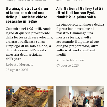
NEWS
GUERRA RUSSO-UCRAINA
NEWS
ARTE ANTICA
Ucraina, distrutta da un
Alla National Gallery tutti i
attacco con droni una
ritratti di Jan van Eyck
delle più antiche chiese
riuniti: è la prima volta
cosacche in legno
La pinacoteca londinese dedica
Costruita nel 1725 utilizzando
il prossimo novembre al
legno di quercia proveniente
maestro fiammingo una
dalla fortezza di Perevolochna,
mostra storica, a volte
era stata realizzata senza
accostando il dipinto al suo
l’impiego di un solo chiodo, a
disegno preparatorio, altre
dimostrazione dell’elevata
volte istituendo confronti
maestria degli artigiani
inediti
dell’epoca
Roberto Mercuzio
Roberto Mercuzio
05 agosto 2026
06 agosto 2026