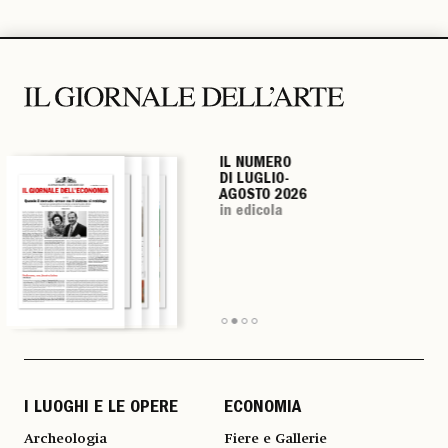
IL NUMERO
IL NUMERO
IL NUMERO
IL NUMERO
DI LUGLIO-
DI LUGLIO-
DI LUGLIO-
DI LUGLIO-
AGOSTO 2026
AGOSTO 2026
AGOSTO 2026
AGOSTO 2026
in edicola
in edicola
in edicola
in edicola
I LUOGHI E LE OPERE
ECONOMIA
Archeologia
Fiere e Gallerie