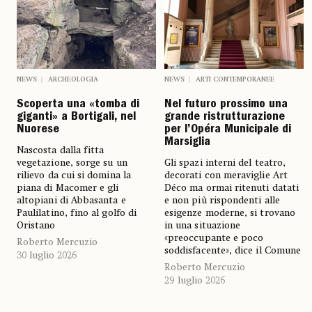
NEWS
ARCHEOLOGIA
NEWS
ARTI CONTEMPORANEE
Scoperta una «tomba di
Nel futuro prossimo una
giganti» a Bortigali, nel
grande ristrutturazione
Nuorese
per l’Opéra Municipale di
Marsiglia
Nascosta dalla fitta
vegetazione, sorge su un
Gli spazi interni del teatro,
rilievo da cui si domina la
decorati con meraviglie Art
piana di Macomer e gli
Déco ma ormai ritenuti datati
altopiani di Abbasanta e
e non più rispondenti alle
Paulilatino, fino al golfo di
esigenze moderne, si trovano
Oristano
in una situazione
«preoccupante e poco
Roberto Mercuzio
soddisfacente», dice il Comune
30 luglio 2026
Roberto Mercuzio
29 luglio 2026