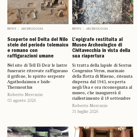
NEWS
ARCHEOLOGIA
NEWS
ARCHEOLOGIA
Scoperte nel Delta del Nilo
L’epigrafe restituita al
stele del periodo tolemaico
Museo Archeologico di
e romano con
Civitavecchia in vista della
raffigurazioni umane
sua riapertura
Nel sito di Tell El-Deir le lastre
Si tratta della lapide di Sextus
funerarie ritrovate raffigurano
Congenius Verus, marinaio
il grifone, lo spirito-serpente
della flotta di Miseno, ritenuta
Agathodaimon e Iside-
dispersa dal 1943, scoperta
Thermouthis
negli Usa e ora riconsegnata al
museo, che inaugurerà il
Roberto Mercuzio
riallestimento il 18 settembre
03 agosto 2026
Roberto Mercuzio
31 luglio 2026