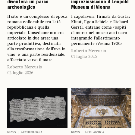
diventerà un parco
impreziosiscono il Leopold
archeologico
Museum di VIenna
Il sito è un complesso di epoca
I capolavori, firmati da Gustav
romana collocabile tra l’età
Klimt, Egon Schiele e Richard
repubblicana e quella
Gerstl, entrano come «ospiti
imperiale. L’insediamento era
d’onore» nel museo austriaco
articolato in due aree: una
integrando l’allestimento
parte produttiva, destinata
permanente «Vienna 1900»
alla trasformazione dell’uva in
Roberto Mercuzio
vino, e una parte residenziale,
01 luglio 2026
affacciata verso il mare
Roberto Mercuzio
02 luglio 2026
NEWS
ARCHEOLOGIA
NEWS
ARTE ANTICA