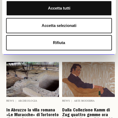
intorno all’architettura
si è concentrata all’interno del
Accetta tutti
teatrale, nell’Italia centrale,
perimetro di un’abitazione
nei secoli XVIII e XIX
distrutta da un incendio
attorno al 1350. Le indagini
Roberto Mercuzio
hanno però evidenziato livelli
Accetta selezionati
27 luglio 2026
più antichi, risalenti al
Duecento e all’età giudicale
(XI-XII secolo)
Rifiuta
Roberto Mercuzio
03 luglio 2026
NEWS
ARCHEOLOGIA
NEWS
ARTE MODERNA
In Abruzzo la villa romana
Dalla Collezione Kamm di
«Le Muracche» di Tortoreto
Zug quattro gemme ora