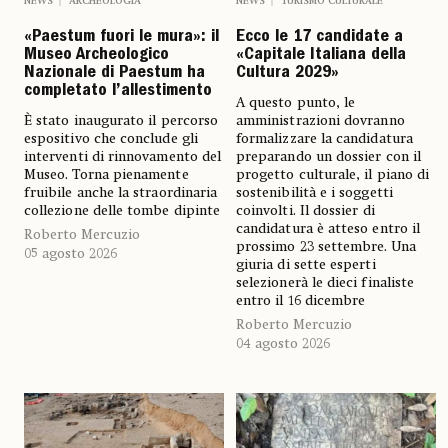
NEWS
ARCHEOLOGIA
NEWS
TURISMO CULTURALE
«Paestum fuori le mura»: il
Ecco le 17 candidate a
Museo Archeologico
«Capitale Italiana della
Nazionale di Paestum ha
Cultura 2029»
completato l’allestimento
A questo punto, le
È stato inaugurato il percorso
amministrazioni dovranno
espositivo che conclude gli
formalizzare la candidatura
interventi di rinnovamento del
preparando un dossier con il
Museo. Torna pienamente
progetto culturale, il piano di
fruibile anche la straordinaria
sostenibilità e i soggetti
collezione delle tombe dipinte
coinvolti. Il dossier di
candidatura è atteso entro il
Roberto Mercuzio
prossimo 23 settembre. Una
05 agosto 2026
giuria di sette esperti
selezionerà le dieci finaliste
entro il 16 dicembre
Roberto Mercuzio
04 agosto 2026