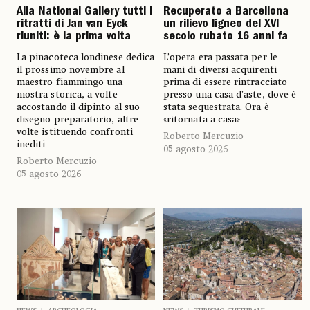
Alla National Gallery tutti i
Recuperato a Barcellona
ritratti di Jan van Eyck
un rilievo ligneo del XVI
riuniti: è la prima volta
secolo rubato 16 anni fa
La pinacoteca londinese dedica
L’opera era passata per le
il prossimo novembre al
mani di diversi acquirenti
maestro fiammingo una
prima di essere rintracciato
mostra storica, a volte
presso una casa d’aste, dove è
accostando il dipinto al suo
stata sequestrata. Ora è
disegno preparatorio, altre
«ritornata a casa»
volte istituendo confronti
Roberto Mercuzio
inediti
05 agosto 2026
Roberto Mercuzio
05 agosto 2026