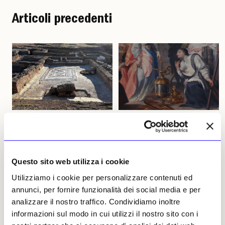
Articoli precedenti
NEWS
ARCHEOLOGIA
NEWS
ARTE ANTICA
Crotone-Sibari: riaperto il
Parte dal restauro dei
«balneum» del Parco di
dieci Quadroni l’attività
Capo Colonna, con il
della Fondazione per il
Questo sito web utilizza i cookie
«Mosaico dei Delfini»
Duomo di Monza
Utilizziamo i cookie per personalizzare contenuti ed
Si sono conclusi gli interventi
Il 30 settembre l’ente benefico
conservativi di manutenzione
si presenterà ufficialmente
annunci, per fornire funzionalità dei social media e per
programmata che, come ogni
alla comunità annunciando gli
analizzare il nostro traffico. Condividiamo inoltre
anno, interessano l'area
impegni assunti,
informazioni sul modo in cui utilizzi il nostro sito con i
dell'abitato romano del Parco
coerentemente con la mission
archeologico
di conservazione e di