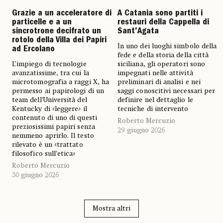
Grazie a un acceleratore di
A Catania sono partiti i
particelle e a un
restauri della Cappella di
sincrotrone decifrato un
Sant’Agata
rotolo della Villa dei Papiri
In uno dei luoghi simbolo della
ad Ercolano
fede e della storia della città
L’impiego di tecnologie
siciliana, gli operatori sono
avanzatissime, tra cui la
impegnati nelle attività
microtomografia a raggi X, ha
preliminari di analisi e nei
permesso ai papirologi di un
saggi conoscitivi necessari per
team dell’Università del
definire nel dettaglio le
Kentucky di «leggere» il
tecniche di intervento
contenuto di uno di questi
Roberto Mercuzio
preziosissimi papiri senza
29 giugno 2026
nemmeno aprirlo. Il testo
rilevato è un «trattato
filosofico sull’etica»
Roberto Mercuzio
30 giugno 2026
Mostra altri