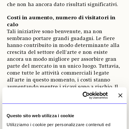
che non ha ancora dato risultati significativi.
Costi in aumento, numero di visitatori in
calo
Tali iniziative sono benvenute, ma non
sembrano portare grandi guadagni. Le fiere
hanno contribuito in modo determinante alla
crescita del settore dell'arte e non esiste
ancora un modo migliore per assorbire gran
parte del mercato in un unico luogo. Tuttavia,
come tutte le attività commerciali legate
all'arte in questo momento, i costi stanno
aumentando mentre i ricavi sono a rischio. Il
numero di espositori è in calo e le gallerie
optano per spazi più piccoli per contenere le
spese. I progressi digitali, come le sale di
visione online, si sono rivelati limitati e
Questo sito web utilizza i cookie
sembrano essere più un complemento
Utilizziamo i cookie per personalizzare contenuti ed
necessario alla fiera che qualcosa per cui una