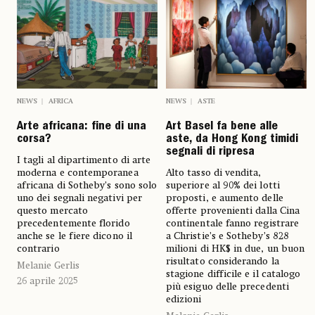
NEWS
AFRICA
NEWS
ASTE
Arte africana: fine di una
Art Basel fa bene alle
corsa?
aste, da Hong Kong timidi
segnali di ripresa
I tagli al dipartimento di arte
moderna e contemporanea
Alto tasso di vendita,
africana di Sotheby’s sono solo
superiore al 90% dei lotti
uno dei segnali negativi per
proposti, e aumento delle
questo mercato
offerte provenienti dalla Cina
precedentemente florido
continentale fanno registrare
anche se le fiere dicono il
a Christie’s e Sotheby’s 828
contrario
milioni di HK$ in due, un buon
risultato considerando la
Melanie Gerlis
stagione difficile e il catalogo
26 aprile 2025
più esiguo delle precedenti
edizioni