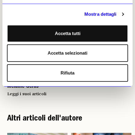
motore di crescita rapida
. Frieze punta sul
fatto che Emanuel sia molto più intelligente
Mostra dettagli
di tutti gli altri.
Accetta tutti
Melanie Gerlis, 11 giugno 2025 |
© Riproduzione riservata
Accetta selezionati
Rifiuta
Melanie Gerlis
Leggi i suoi articoli
Altri articoli dell'autore