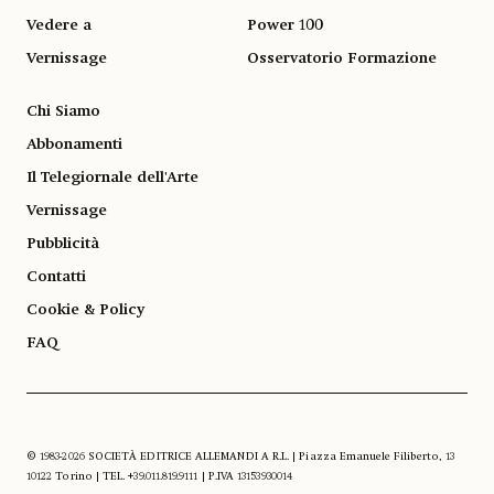
Vedere a
Power 100
Vernissage
Osservatorio Formazione
Chi Siamo
Abbonamenti
Il Telegiornale dell'Arte
Vernissage
Pubblicità
Contatti
Cookie & Policy
FAQ
© 1983-2026 SOCIETÀ EDITRICE ALLEMANDI A R.L. | Piazza Emanuele Filiberto, 13
10122 Torino | TEL. +39.011.819.9111 | P.IVA 13153930014