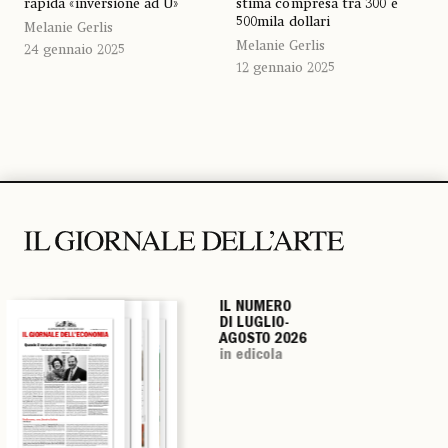
rapida «inversione ad U»
stima compresa tra 300 e
500mila dollari
Melanie Gerlis
Melanie Gerlis
24 gennaio 2025
12 gennaio 2025
IL NUMERO
IL NUMERO
IL NUMERO
IL NUMERO
DI LUGLIO-
DI LUGLIO-
DI LUGLIO-
DI LUGLIO-
AGOSTO 2026
AGOSTO 2026
AGOSTO 2026
AGOSTO 2026
in edicola
in edicola
in edicola
in edicola