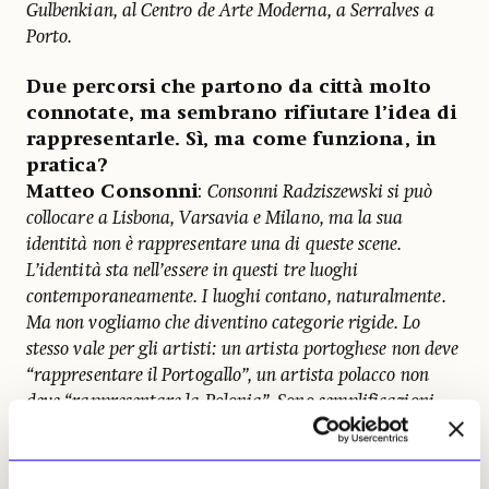
Gulbenkian, al Centro de Arte Moderna, a Serralves a
Porto.
Due percorsi che partono da città molto
connotate, ma sembrano rifiutare l’idea di
rappresentarle. Sì, ma come funziona, in
pratica?
Matteo Consonni
:
Consonni Radziszewski si può
collocare a Lisbona, Varsavia e Milano, ma la sua
identità non è rappresentare una di queste scene.
L’identità sta nell’essere in questi tre luoghi
contemporaneamente. I luoghi contano, naturalmente.
Ma non vogliamo che diventino categorie rigide. Lo
stesso vale per gli artisti: un artista portoghese non deve
“rappresentare il Portogallo”, un artista polacco non
deve “rappresentare la Polonia”. Sono semplificazioni
che il sistema usa spesso, anche per comodità.
Dawid Radziszewski
:
A noi interessano artisti che