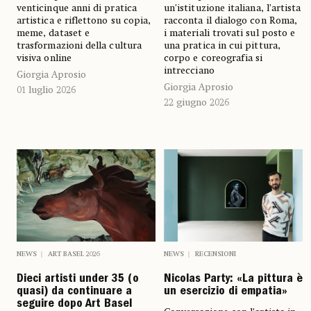
venticinque anni di pratica
un’istituzione italiana, l’artista
artistica e riflettono su copia,
racconta il dialogo con Roma,
meme, dataset e
i materiali trovati sul posto e
trasformazioni della cultura
una pratica in cui pittura,
visiva online
corpo e coreografia si
intrecciano
Giorgia Aprosio
Giorgia Aprosio
01 luglio 2026
22 giugno 2026
NEWS
ART BASEL 2026
NEWS
RECENSIONI
Dieci artisti under 35 (o
Nicolas Party: «La pittura è
quasi) da continuare a
un esercizio di empatia»
seguire dopo Art Basel