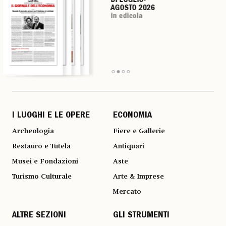
DI LUGLIO-
DI LUGLIO-
DI LUGLIO-
DI LUGLIO-
AGOSTO 2026
AGOSTO 2026
AGOSTO 2026
AGOSTO 2026
in edicola
in edicola
in edicola
in edicola
I LUOGHI E LE OPERE
ECONOMIA
Archeologia
Fiere e Gallerie
Restauro e Tutela
Antiquari
Musei e Fondazioni
Aste
Turismo Culturale
Arte & Imprese
Mercato
ALTRE SEZIONI
GLI STRUMENTI