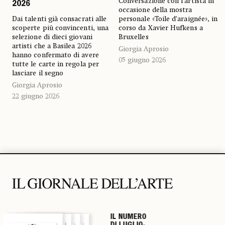
Conversazione con l’artista in
2026
occasione della mostra
Dai talenti già consacrati alle
personale «Toile d’araignée», in
scoperte più convincenti, una
corso da Xavier Hufkens a
selezione di dieci giovani
Bruxelles
artisti che a Basilea 2026
Giorgia Aprosio
hanno confermato di avere
05 giugno 2026
tutte le carte in regola per
lasciare il segno
Giorgia Aprosio
22 giugno 2026
IL NUMERO
IL NUMERO
IL NUMERO
IL NUMERO