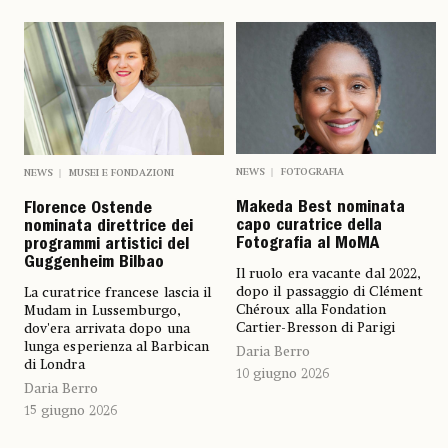
NEWS
FOTOGRAFIA
NEWS
MUSEI E FONDAZIONI
Makeda Best nominata
Florence Ostende
capo curatrice della
nominata direttrice dei
Fotografia al MoMA
programmi artistici del
Guggenheim Bilbao
Il ruolo era vacante dal 2022,
dopo il passaggio di Clément
La curatrice francese lascia il
Chéroux alla Fondation
Mudam in Lussemburgo,
Cartier-Bresson di Parigi
dov'era arrivata dopo una
lunga esperienza al Barbican
Daria Berro
di Londra
10 giugno 2026
Daria Berro
15 giugno 2026