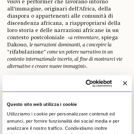
visivi e performer che lavorano intorno
all’immagine, originari dell’Africa, della
diaspora o appartenenti alle comunità di
discendenza africana, a riappropriarsi della
loro storia e delle narrazioni africane in un
contesto postcoloniale «
a reinventare
, spiega
Dakouo,
le narrazioni dominanti, a concepire la
“rifabulazione”
come un potere narrativo in un
contesto internazionale incerto, al fine di mostrarci vie
alternative e creare nuove immagini».
L’elenco degli artisti selezionati, il
programma dettagliato, le sedi espositive, le
attività professionali e le partnership
istituzionali verranno comunicati al termine
Questo sito web utilizza i cookie
del bando di candidatura, aperto fino al
Utilizziamo i cookie per personalizzare contenuti ed
prossimo 20 giugno.
annunci, per fornire funzionalità dei social media e per
analizzare il nostro traffico. Condividiamo inoltre