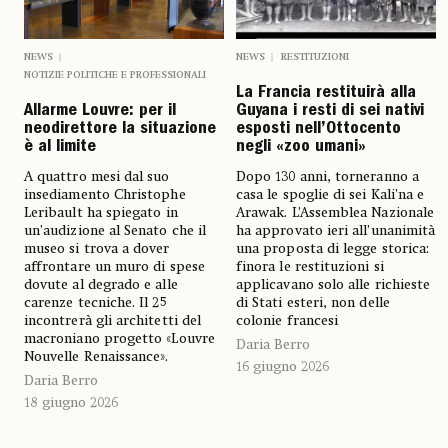
NEWS
NEWS
RESTITUZIONI
NOTIZIE POLITICHE E PROFESSIONALI
La Francia restituirà alla
Allarme Louvre: per il
Guyana i resti di sei nativi
neodirettore la situazione
esposti nell’Ottocento
è al limite
negli «zoo umani»
A quattro mesi dal suo
Dopo 130 anni, torneranno a
insediamento Christophe
casa le spoglie di sei Kali’na e
Leribault ha spiegato in
Arawak. L’Assemblea Nazionale
un’audizione al Senato che il
ha approvato ieri all’unanimità
museo si trova a dover
una proposta di legge storica:
affrontare un muro di spese
finora le restituzioni si
dovute al degrado e alle
applicavano solo alle richieste
carenze tecniche. Il 25
di Stati esteri, non delle
incontrerà gli architetti del
colonie francesi
macroniano progetto «Louvre
Daria Berro
Nouvelle Renaissance».
16 giugno 2026
Daria Berro
18 giugno 2026