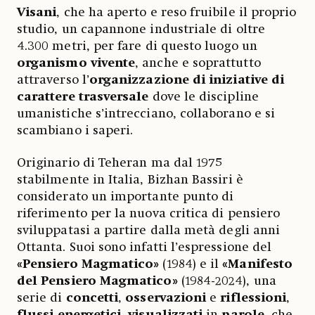
Visani
, che ha aperto e reso fruibile il proprio
studio, un capannone industriale di oltre
4.300 metri, per fare di questo luogo un
organismo vivente
, anche e soprattutto
attraverso l’
organizzazione di iniziative di
carattere trasversale
dove le discipline
umanistiche s’intrecciano, collaborano e si
scambiano i saperi.
Originario di Teheran ma dal 1975
stabilmente in Italia, Bizhan Bassiri è
considerato un importante punto di
riferimento per la nuova critica di pensiero
sviluppatasi a partire dalla metà degli anni
Ottanta. Suoi sono infatti l’espressione del
«Pensiero Magmatico»
(1984) e il
«Manifesto
del Pensiero Magmatico»
(1984-2024), una
serie di
concetti
,
osservazioni
e
riflessioni
,
flussi
energetici
,
visualizzati
in
parole
, che