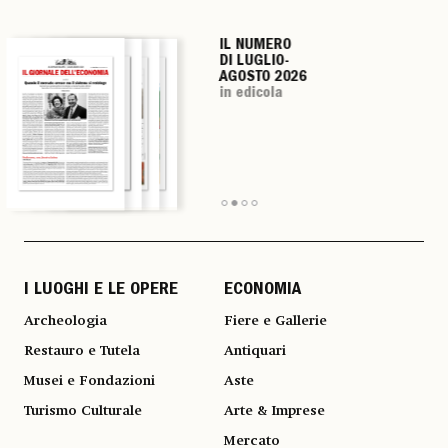
IL NUMERO
IL NUMERO
IL NUMERO
IL NUMERO
DI LUGLIO-
DI LUGLIO-
DI LUGLIO-
DI LUGLIO-
AGOSTO 2026
AGOSTO 2026
AGOSTO 2026
AGOSTO 2026
in edicola
in edicola
in edicola
in edicola
I LUOGHI E LE OPERE
ECONOMIA
Archeologia
Fiere e Gallerie
Restauro e Tutela
Antiquari
Musei e Fondazioni
Aste
Turismo Culturale
Arte & Imprese
Mercato