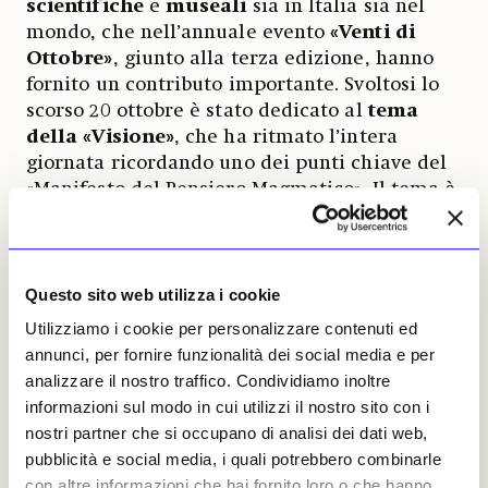
scientifiche
e
museali
sia in Italia sia nel
mondo, che nell’annuale evento
«Venti di
Ottobre»
, giunto alla terza edizione, hanno
fornito un contributo importante. Svoltosi lo
scorso 20 ottobre è stato dedicato al
tema
della «Visione»
, che ha ritmato l’intera
giornata ricordando uno dei punti chiave del
«Manifesto del Pensiero Magmatico». Il tema è
stato dibattuto da artisti, filosofi, poeti,
scienziati, musicologi e studiosi di altre
discipline contestualmente alla presentazione
delle opere contenute nel Caveau della
Questo sito web utilizza i cookie
Fondazione, «Il Nottambulo» (2019) e «Tapesh-
Utilizziamo i cookie per personalizzare contenuti ed
La riserva aurea del pensiero magmatico»
annunci, per fornire funzionalità dei social media e per
(2017), e alla prima esecuzione assoluta
analizzare il nostro traffico. Condividiamo inoltre
dell’installazione audio «Latitudine X-2» di
informazioni sul modo in cui utilizzi il nostro sito con i
Nicola Sani
, con interventi dal vivo del
nostri partner che si occupano di analisi dei dati web,
contrabbassista
Daniele Roccato
.
pubblicità e social media, i quali potrebbero combinarle
con altre informazioni che hai fornito loro o che hanno