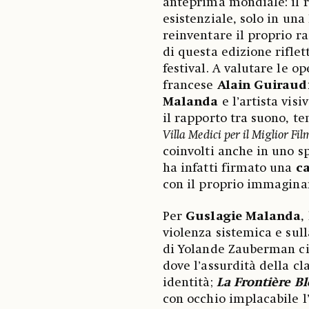
anteprima mondiale: il ri
esistenziale, solo in una
reinventare il proprio ra
di questa edizione riflet
festival. A valutare le o
francese
Alain Guiraud
Malanda
e l’artista visi
il rapporto tra suono, te
Villa Medici per il Miglior Fil
coinvolti anche in uno sp
ha infatti firmato una
ca
con il proprio immaginar
Per
Guslagie Malanda
,
violenza sistemica e sul
di Yolande Zauberman ci 
dove l’assurdità della cl
identità;
La Frontière B
con occhio implacabile l