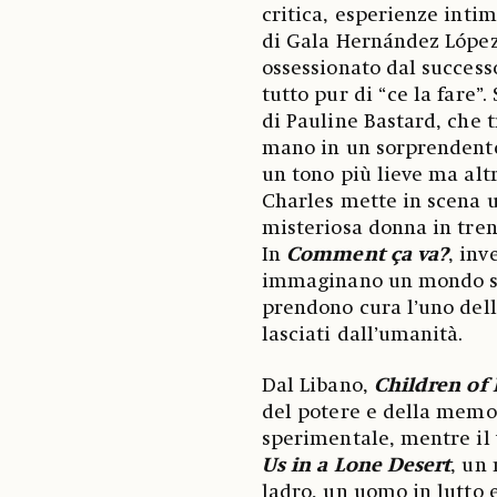
critica, esperienze intim
di Gala Hernández López
ossessionato dal successo
tutto pur di “ce la fare
di Pauline Bastard, che 
mano in un sorprendente 
un tono più lieve ma alt
Charles mette in scena u
misteriosa donna in treno
In
Comment ça va?
, inv
immaginano un mondo sen
prendono cura l’uno dell
lasciati dall’umanità.
Dal Libano,
Children of
del potere e della memo
sperimentale, mentre il
Us in a Lone Desert
, un
ladro, un uomo in lutto 