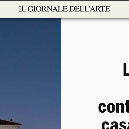
con
cas