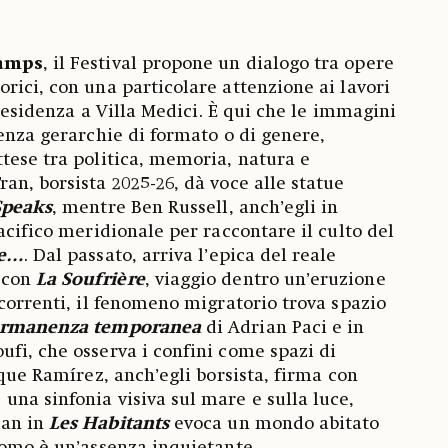
amps
, il Festival propone un dialogo tra opere
rici, con una particolare attenzione ai lavori
n residenza a Villa Medici. È qui che le immagini
senza gerarchie di formato o di genere,
tese tra politica, memoria, natura e
an, borsista 2025-26, dà voce alle statue
Speaks
, mentre Ben Russell, anch’egli in
acifico meridionale per raccontare il culto del
re…
. Dal passato, arriva l’epica del reale
con
La Soufrière
, viaggio dentro un’eruzione
icorrenti, il fenomeno migratorio trova spazio
ermanenza temporanea
di Adrian Paci e in
fi, che osserva i confini come spazi di
ique Ramírez, anch’egli borsista, firma con
…
una sinfonia visiva sul mare e sulla luce,
ian in
Les Habitants
evoca un mondo abitato