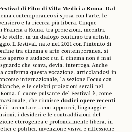
Festival di Film di Villa Medici a Roma. Dal
nema contemporaneo si sposa con l'arte, le
ensiero e la ricerca più libera. Cinque
i Francia a Roma, tra proiezioni, incontri,
le stelle, in un dialogo continuo tra artisti,
gio. Il festival, nato nel 2021 con l’intento di
 confine tra cinema e arte contemporanea, si
io aperto e audace: qui il cinema non è mai
sguardo che scava, devia, interroga. Anche
a conferma questa vocazione, articolandosi in
concorso internazionale, la sezione Focus con
bianche, e le celebri proiezioni serali nel
di Roma. Il cuore pulsante del Festival è, come
rnazionale, che riunisce
dodici opere recenti
i di raccontare – con approcci, linguaggi e
nsioni, i desideri e le contraddizioni del
ezione eterogenea e profondamente libera, in
tici e politici, invenzione visiva e riflessione