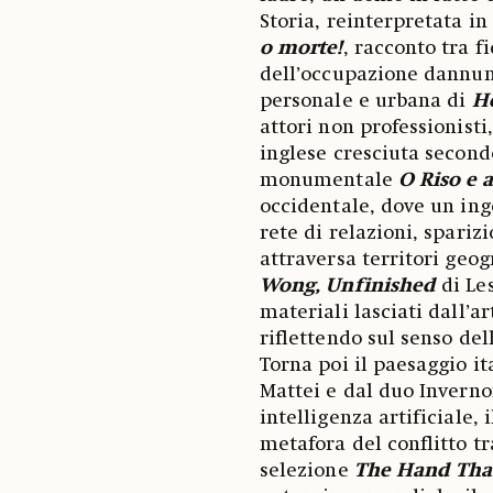
Storia, reinterpretata in
o morte!
, racconto tra f
dell’occupazione dannunz
personale e urbana di
H
attori non professionisti,
inglese cresciuta secondo
monumentale
O Riso e 
occidentale, dove un ing
rete di relazioni, spari
attraversa territori geogr
Wong, Unfinished
di Les
materiali lasciati dall’a
riflettendo sul senso de
Torna poi il paesaggio it
Mattei e dal duo Inverno
intelligenza artificiale,
metafora del conflitto tr
selezione
The Hand Tha