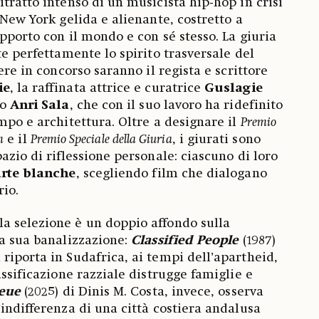
tratto intenso di un musicista hip-hop in crisi
 New York gelida e alienante, costretto a
pporto con il mondo e con sé stesso. La giuria
te perfettamente lo spirito trasversale del
pere in concorso saranno il regista e scrittore
ie
, la raffinata attrice e curatrice
Guslagie
vo
Anri Sala
, che con il suo lavoro ha ridefinito
mpo e architettura. Oltre a designare il
Premio
m
e il
Premio Speciale della Giuria
, i giurati sono
azio di riflessione personale: ciascuno di loro
rte blanche
, scegliendo film che dialogano
io.
 la selezione è un doppio affondo sulla
la sua banalizzazione:
Classified People
(1987)
riporta in Sudafrica, ai tempi dell’apartheid,
assificazione razziale distrugge famiglie e
leue
(2025) di Dinis M. Costa, invece, osserva
’indifferenza di una città costiera andalusa