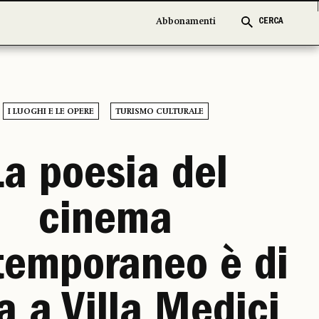
Abbonamenti
Abbonamenti
CERCA
CERCA
I LUOGHI E LE OPERE
TURISMO CULTURALE
La poesia del
cinema
temporaneo è di
a a Villa Medici