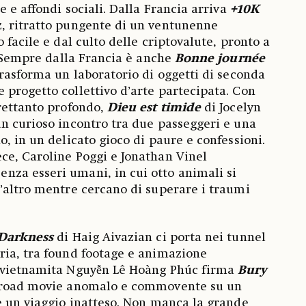
e e affondi sociali. Dalla Francia arriva
+10K
, ritratto pungente di un ventunenne
 facile e dal culto delle criptovalute, pronto a
”. Sempre dalla Francia è anche
Bonne journée
trasforma un laboratorio di oggetti di seconda
progetto collettivo d’arte partecipata. Con
rettanto profondo,
Dieu est timide
di Jocelyn
n curioso incontro tra due passeggeri e una
, in un delicato gioco di paure e confessioni.
ece, Caroline Poggi e Jonathan Vinel
za esseri umani, in cui otto animali si
’altro mentre cercano di superare i traumi
 Darkness
di Haig Aivazian ci porta nei tunnel
ria, tra found footage e animazione
 vietnamita Nguyễn Lê Hoàng Phúc firma
Bury
 road movie anomalo e commovente su un
e un viaggio inatteso. Non manca la grande