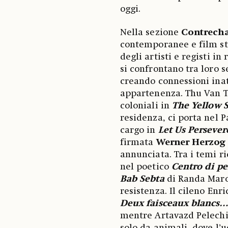
oggi.
Nella sezione
Contrech
contemporanee e film sto
degli artisti e registi i
si confrontano tra loro 
creando connessioni inat
appartenenza. Thu Van Tr
coloniali in
The Yellow 
residenza, ci porta nel P
cargo in
Let Us Perseve
firmata
Werner Herzog
annunciata. Tra i temi r
nel poetico
Centro di p
Bab Sebta
di Randa Marou
resistenza. Il cileno Enr
Deux faisceaux blancs
mentre Artavazd Pelech