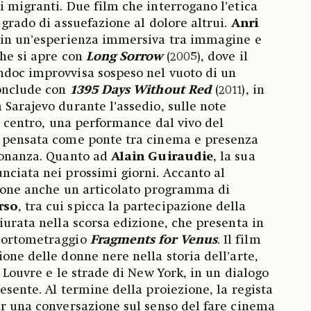
i migranti. Due film che interrogano l’etica
 grado di assuefazione al dolore altrui.
Anri
e in un’esperienza immersiva tra immagine e
he si apre con
Long Sorrow
(2005), dove il
ndoc improvvisa sospeso nel vuoto di un
conclude con
1395 Days Without Red
(2011), in
 Sarajevo durante l’assedio, sulle note
Al centro, una performance dal vivo del
, pensata come ponte tra cinema e presenza
isonanza. Quanto ad
Alain Guiraudie
, la sua
nciata nei prossimi giorni. Accanto al
opone anche un articolato programma di
rso
, tra cui spicca la partecipazione della
giurata nella scorsa edizione, che presenta in
 cortometraggio
Fragments for Venus
. Il film
one delle donne nere nella storia dell’arte,
l Louvre e le strade di New York, in un dialogo
esente. Al termine della proiezione, la regista
er una conversazione sul senso del fare cinema