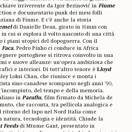
 chiave irriverente da Igor Bezinović in
Fiume
iction e documentario punk dei mesi folli
iana di Fiume. E c’è anche la storia
emel
di Danielle Dean, girato in 16mm con
 in cui si esplora il volto nascosto di una città
 i piani utopici del dopoguerra. Con il
a Faca
, Pedro Pinho ci conduce in Africa
egnere portoghese si ritrova coinvolto in una
zioni e nuove alleanze: un’opera ambiziosa che
afici e interiori. Di tutt’altro tenore è
L
loyd
ley Loksi Chan, che riunisce e monta i
rtista sino-canadese scomparso negli anni ’90,
ll’incompiuto, del tempo e della memoria.
aliano in
Paraflu
, film firmato da Michela de
muto, che racconta, tra pellicola analogica e
 il ritorno del lupo nel Nord Italia come
a natura, tecnologia e identità. Chiude la
t Feeds
di Mtume Gant, presentato in