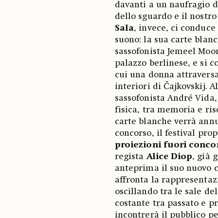
davanti a un naufragio d
dello sguardo e il nostro
Sala
, invece, ci conduc
suono: la sua carte blanc
sassofonista Jemeel Moo
palazzo berlinese, e si 
cui una donna attraversa
interiori di Čajkovskij. 
sassofonista André Vida
fisica, tra memoria e r
carte blanche verrà annu
concorso, il festival pr
proiezioni fuori conco
regista
Alice Diop
, già 
anteprima il suo nuovo
affronta la rappresentazi
oscillando tra le sale de
costante tra passato e pr
incontrerà il pubblico p