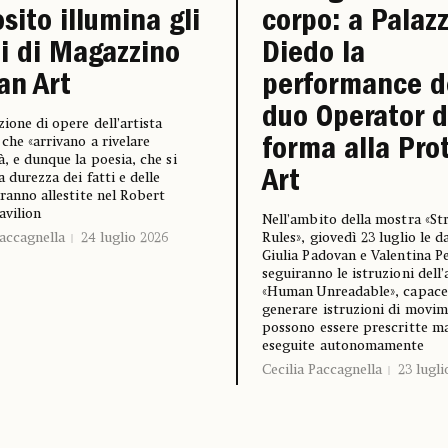
sito illumina gli
corpo: a Palaz
i di Magazzino
Diedo la
ian Art
performance d
duo Operator 
zione di opere dell’artista
che «arrivano a rivelare
forma alla Pro
à, e dunque la poesia, che si
Art
a durezza dei fatti e delle
aranno allestite nel Robert
avilion
Nell’ambito della mostra «St
Paccagnella
24 luglio 2026
Rules», giovedì 23 luglio le d
Giulia Padovan e Valentina P
seguiranno le istruzioni dell
«Human Unreadable», capace
generare istruzioni di movi
possono essere prescritte m
eseguite autonomamente
Cecilia Paccagnella
23 lugli