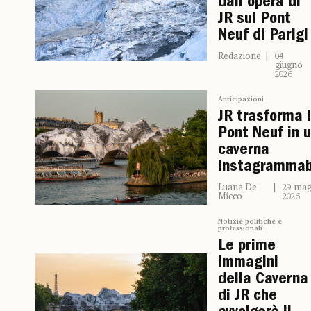
dall’opera di
JR sul Pont
Neuf di Parigi
Redazione
04
giugno
2026
Anticipazioni
JR trasforma i
Pont Neuf in 
caverna
instagrammab
Luana De
29 mag
Micco
2026
Notizie politiche e
professionali
Le prime
immagini
della Caverna
di JR che