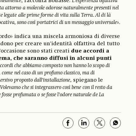
raneamente
, racconta Bouasse.
L’esperienza olfattiva
 attorno a molecole odorose naturalmente presenti nel
legate alle prime forme di vita sulla Terra. Al di là
vocativa, sono così portatrici di un messaggio universale
».
cordo» indica una miscela armoniosa di diverse
dono per creare un’identità olfattiva del tutto
’occasione sono stati creati
due accordi a
ema, che saranno diffusi in alcuni punti
accordi che abbiamo composto non hanno lo scopo di
, come nel caso di un profumo classico, ma di
sivo proposto dall’installazione
, spiegano le
Volevamo che si integrassero così bene con il resto da
ne fosse profumata o se fosse l’odore naturale de La