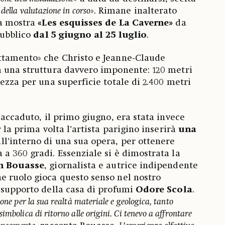
 della valutazione in corso
». Rimane inalterato
la mostra
«Les esquisses de La Caverne»
da
pubblico
dal 5 giugno al 25 luglio
.
ttamento» che Christo e Jeanne-Claude
a una struttura davvero imponente: 120 metri
ezza per una superficie totale di 2.400 metri
’accaduto, il primo giugno, era stata invece
r la prima volta l’artista parigino inserirà
una
ll’interno di una sua opera, per ottenere
a 360 gradi. Essenziale si è dimostrata la
h
Bouasse
, giornalista e autrice indipendente
e ruolo gioca questo senso nel nostro
 supporto della casa di profumi
Odore Scola
.
ione per la sua realtà materiale e geologica, tanto
imbolica di ritorno alle origini. Ci tenevo a affrontare