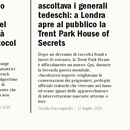
zo
ascoltava i generali
tedeschi: a Londra
el
apre al pubblico la
dà
Trent Park House of
tocol
Secrets
Dopo un decennio di raccolta fondi e
lavori di restauro, la Trent Park House
range
è ufficialmente un museo. Qui, durante
anzatrici
la Seconda guerra mondiale,
eruch
«Ascoltatori segreti» origliavano le
’algoritmo
conversazioni dei prigionieri, perlopiù
 di
ufficiali tedeschi che vivevano nel lusso
mento che
ed erano ignari delle apparecchiature
a non
di intercettazione nascoste attorno a
loro
o 2026
Cecilia Paccagnella
21 luglio 2026