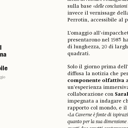
sulla base «
delle conclusioni
invece il vernissage del
Perrotin, accessibile al 
L’omaggio all’«impacche
presentarono nel 1985 h
di lunghezza, 20 di largh
l
quadrati.
una
Solo il giorno prima dell
ile
diffusa la notizia che pe
gio
componente olfattiva
a
un’esperienza immersiva 
collaborazione con
Sara
impegnata a indagare ch
rapporto col mondo, e il
«
La Caverne è fonte di ispiraz
quanto per la sua dimensione s