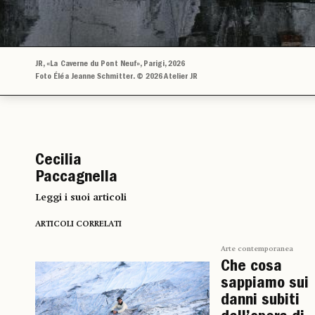
JR, «La Caverne du Pont Neuf», Parigi, 2026
Foto Éléa Jeanne Schmitter. © 2026 Atelier JR
Cecilia
Paccagnella
Leggi i suoi articoli
ARTICOLI CORRELATI
Arte contemporanea
Che cosa
sappiamo sui
danni subiti