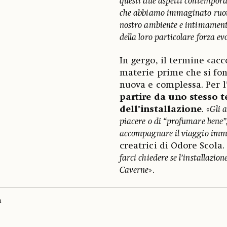
questi due aspetti contempo
che abbiamo immaginato ruota
nostro ambiente e intimamente 
della loro particolare forza e
In gergo, il termine «ac
materie prime che si fon
nuova e complessa. Per l
partire da uno stesso t
dell’installazione
. «
Gli 
piacere o di “profumare bene”
accompagnare il viaggio immer
creatrici di Odore Scola.
farci chiedere se l’installazio
Caverne
».
a