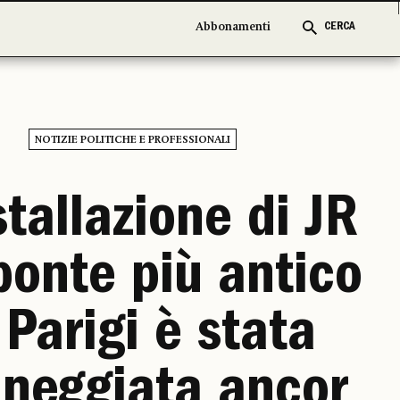
Abbonamenti
Abbonamenti
CERCA
CERCA
NOTIZIE POLITICHE E PROFESSIONALI
stallazione di JR
ponte più antico
 Parigi è stata
neggiata ancor