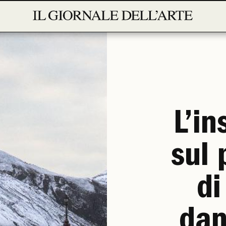
L’in
sul 
di
dan