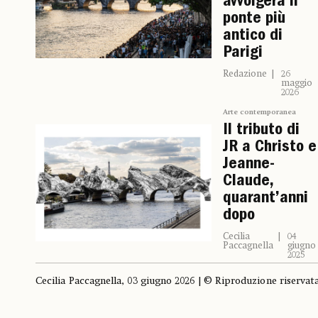
avvolgerà il
ponte più
antico di
Parigi
Redazione
26
maggio
2026
Arte contemporanea
Il tributo di
JR a Christo e
Jeanne-
Claude,
quarant’anni
dopo
Cecilia
04
Paccagnella
giugno
2025
Cecilia Paccagnella, 03 giugno 2026 | © Riproduzione riservat