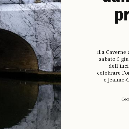
p
«La Caverne 
sabato 6 giu
dell’in
celebrare l’o
e Jeanne-
Ceci