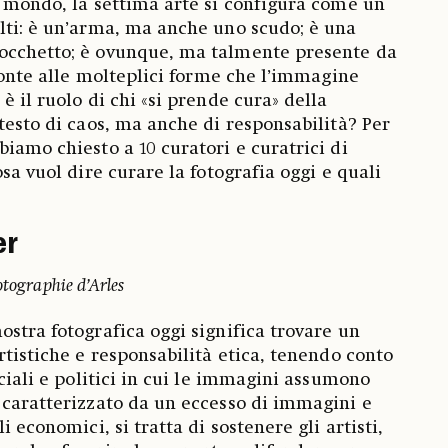
l mondo, la settima arte si configura come un
lti: è un’arma, ma anche uno scudo; è una
occhetto; è ovunque, ma talmente presente da
fronte alle molteplici forme che l’immagine
è il ruolo di chi «si prende cura» della
testo di caos, ma anche di responsabilità? Per
iamo chiesto a 10 curatori e curatrici di
osa vuol dire curare la fotografia oggi e quali
er
otographie d’Arles
ostra fotografica oggi significa trovare un
rtistiche e responsabilità etica, tenendo conto
ociali e politici in cui le immagini assumono
 caratterizzato da un eccesso di immagini e
i economici, si tratta di sostenere gli artisti,