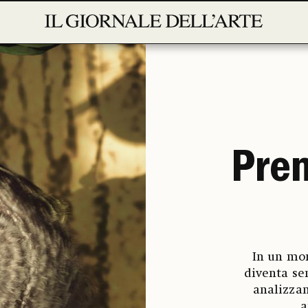
Pren
In un mon
diventa se
analizzan
a