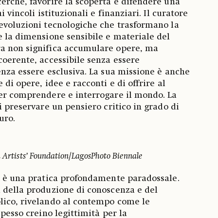
erche, favorire la scoperta e difendere una
i vincoli istituzionali e finanziari. Il curatore
evoluzioni tecnologiche che trasformano la
e la dimensione sensibile e materiale del
a non significa accumulare opere, ma
coerente, accessibile senza essere
enza essere esclusiva. La sua missione è anche
 di opere, idee e racconti e di offrire al
per comprendere e interrogare il mondo. La
i preservare un pensiero critico in grado di
uro.
n Artists’ Foundation/LagosPhoto Biennale
i è una pratica profondamente paradossale.
 della produzione di conoscenza e del
lico, rivelando al contempo come le
spesso creino legittimità per la