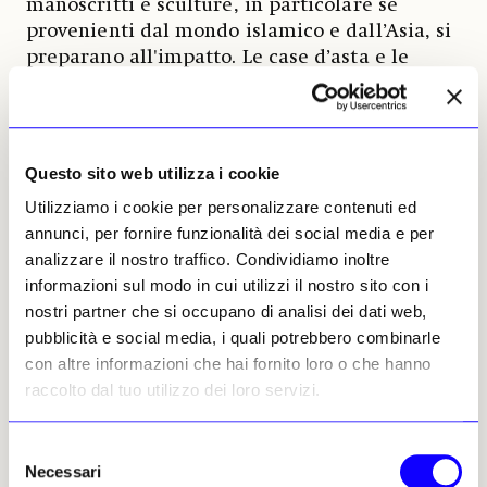
manoscritti e sculture, in particolare se
provenienti dal mondo islamico e dall’Asia, si
preparano all'impatto. Le case d’asta e le
gallerie che trattano questi oggetti dovranno
sostenere costi di «due diligence» più elevati e
gli operatori più piccoli potrebbero avere
difficoltà a stare al passo.
Questo sito web utilizza i cookie
Utilizziamo i cookie per personalizzare contenuti ed
Quali misure possono adottare i mercanti,
annunci, per fornire funzionalità dei social media e per
le gallerie e i collezionisti per prepararsi
analizzare il nostro traffico. Condividiamo inoltre
all’introduzione del regolamento?
informazioni sul modo in cui utilizzi il nostro sito con i
Innanzitutto, leggere attentamente il testo.
nostri partner che si occupano di analisi dei dati web,
Familiarizzarsi con il regolamento (UE)
pubblicità e social media, i quali potrebbero combinarle
2019/880, il regolamento di esecuzione e le
con altre informazioni che hai fornito loro o che hanno
domande e risposte della Commissione
raccolto dal tuo utilizzo dei loro servizi.
europea. Le dogane e i ministeri della cultura
degli Stati membri dell’Ue stanno pubblicando
opuscoli che descrivono il nuovo regime di
Selezione
Necessari
importazione; vale la pena studiarli, perché
del