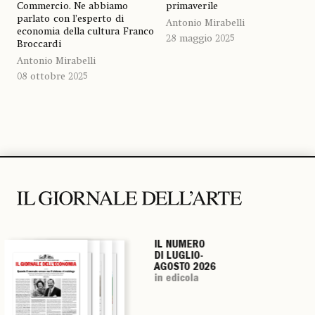
Commercio. Ne abbiamo
primaverile
parlato con l’esperto di
Antonio Mirabelli
economia della cultura Franco
28 maggio 2025
Broccardi
Antonio Mirabelli
08 ottobre 2025
IL NUMERO
IL NUMERO
IL NUMERO
IL NUMERO
DI LUGLIO-
DI LUGLIO-
DI LUGLIO-
DI LUGLIO-
AGOSTO 2026
AGOSTO 2026
AGOSTO 2026
AGOSTO 2026
in edicola
in edicola
in edicola
in edicola