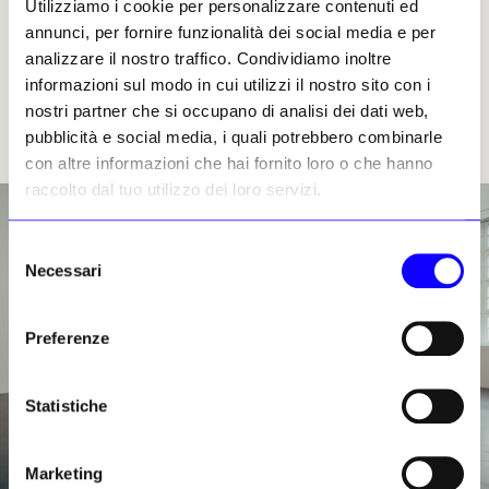
Utilizziamo i cookie per personalizzare contenuti ed
dialogare con le comunità e i luoghi di
annunci, per fornire funzionalità dei social media e per
prossimità con una apertura verso
analizzare il nostro traffico. Condividiamo inoltre
l’internazionalizzazione. La vicinanza
informazioni sul modo in cui utilizzi il nostro sito con i
temporale con Art Basel, infatti, non dovrebbe
nostri partner che si occupano di analisi dei dati web,
essere casuale, ma proprio volta a creare
pubblicità e social media, i quali potrebbero combinarle
questa connessione.
con altre informazioni che hai fornito loro o che hanno
raccolto dal tuo utilizzo dei loro servizi.
Selezione
Necessari
del
consenso
Preferenze
Statistiche
Marketing