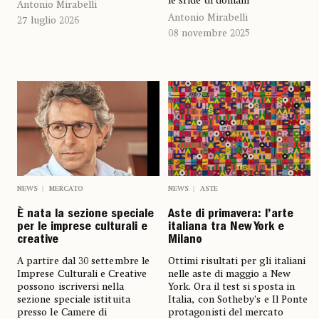
le sfide di domani
Antonio Mirabelli
Antonio Mirabelli
27 luglio 2026
08 novembre 2025
NEWS
MERCATO
NEWS
ASTE
È nata la sezione speciale
Aste di primavera: l’arte
per le imprese culturali e
italiana tra New York e
creative
Milano
A partire dal 30 settembre le
Ottimi risultati per gli italiani
Imprese Culturali e Creative
nelle aste di maggio a New
possono iscriversi nella
York. Ora il test si sposta in
sezione speciale istituita
Italia, con Sotheby’s e Il Ponte
presso le Camere di
protagonisti del mercato