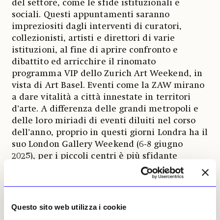
del settore, come le sfide istituzionali e
sociali. Questi appuntamenti saranno
impreziositi dagli interventi di curatori,
collezionisti, artisti e direttori di varie
istituzioni, al fine di aprire confronto e
dibattito ed arricchire il rinomato
programma VIP dello Zurich Art Weekend, in
vista di Art Basel. Eventi come la ZAW mirano
a dare vitalità a città innestate in territori
d’arte. A differenza delle grandi metropoli e
delle loro miriadi di eventi diluiti nel corso
dell’anno, proprio in questi giorni Londra ha il
suo London Gallery Weekend (6-8 giugno
2025), per i piccoli centri è più sfidante
posizionarsi, specialmente in un contesto
territoriale contenuto come quello svizzero
con Art Basel al centro. Il posizionamento di
Zurigo, però, può essere rinvigorito proprio da
Questo sito web utilizza i cookie
queste iniziative che puntano a fare rete e a