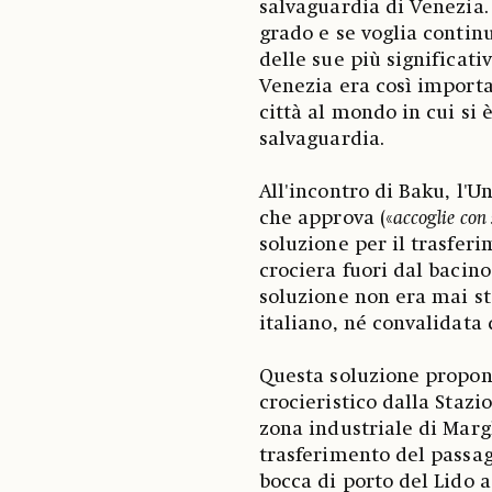
salvaguardia di Venezia. 
grado e se voglia contin
delle sue più significat
Venezia era così importa
città al mondo in cui si è
salvaguardia.
All'incontro di Baku, l'
che approva («
accoglie con 
soluzione per il trasfer
crociera fuori dal bacin
soluzione non era mai st
italiano, né convalidata
Questa soluzione propone
crocieristico dalla Stazi
zona industriale di Margh
trasferimento del passag
bocca di porto del Lido 