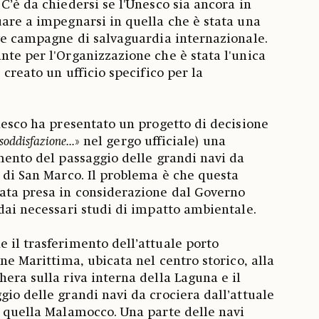
C’è da chiedersi se l'Unesco sia ancora in
uare a impegnarsi in quella che è stata una
ive campagne di salvaguardia internazionale.
nte per l'Organizzazione che è stata l'unica
 creato un ufficio specifico per la
Unesco ha presentato un progetto di decisione
soddisfazione...
» nel gergo ufficiale) una
imento del passaggio delle grandi navi da
o di San Marco. Il problema è che questa
ata presa in considerazione dal Governo
 dai necessari studi di impatto ambientale.
 il trasferimento dell’attuale porto
one Marittima, ubicata nel centro storico, alla
era sulla riva interna della Laguna e il
gio delle grandi navi da crociera dall’attuale
a quella Malamocco. Una parte delle navi