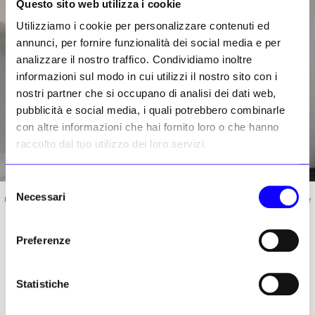
Questo sito web utilizza i cookie
Utilizziamo i cookie per personalizzare contenuti ed
annunci, per fornire funzionalità dei social media e per
analizzare il nostro traffico. Condividiamo inoltre
informazioni sul modo in cui utilizzi il nostro sito con i
nostri partner che si occupano di analisi dei dati web,
pubblicità e social media, i quali potrebbero combinarle
con altre informazioni che hai fornito loro o che hanno
raccolto dal tuo utilizzo dei loro servizi.
Selezione
Necessari
del
Una veduta della mostra «Olbania» al Museo Nazionale di Fotografia Marubi di Shkodër
consenso
Preferenze
Avete disseppellito un immaginario
Statistiche
inghiottito dal tempo e dall’obsolescenza
tecnologica: che mostri, miti o verità ci