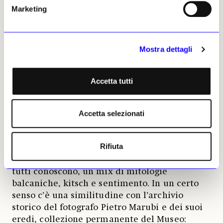
avete trovato dentro?
Marketing
È nato spontaneamente: stereotipi, album di
famiglia, déjà-vu, politica alterata da meme e
simboli distorti. Sono tutti materiali caricati
Mostra dettagli
dagli albanesi che noi abbiamo cercato e
scovato in rete, guidati da curiosità per la loro
esuberanza creativa. In «Olbania» l’artista è
Accetta tutti
catalizzatore, in un momento storico che
ridefinisce le regole del gioco mediatico,
perché proprio in quegli anni gli albanesi
Accetta selezionati
spostano l’attenzione dalla televisione
italiana, che vedevano gratis con l’antenna, a
Rifiuta
internet, e caricano di tutto, senza pudore. Si
inventano un Paese che non esiste ma che
tutti conoscono, un mix di mitologie
balcaniche, kitsch e sentimento. In un certo
senso c’è una similitudine con l’archivio
storico del fotografo Pietro Marubi e dei suoi
eredi, collezione permanente del Museo: