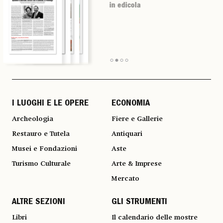
in edicola
in edicola
in edicola
in edicola
I LUOGHI E LE OPERE
ECONOMIA
Archeologia
Fiere e Gallerie
Restauro e Tutela
Antiquari
Musei e Fondazioni
Aste
Turismo Culturale
Arte & Imprese
Mercato
ALTRE SEZIONI
GLI STRUMENTI
Libri
Il calendario delle mostre