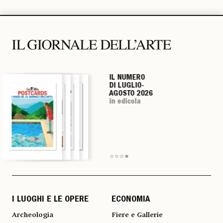
IL NUMERO
IL NUMERO
IL NUMERO
IL NUMERO
DI LUGLIO-
DI LUGLIO-
DI LUGLIO-
DI LUGLIO-
AGOSTO 2026
AGOSTO 2026
AGOSTO 2026
AGOSTO 2026
in edicola
in edicola
in edicola
in edicola
I LUOGHI E LE OPERE
ECONOMIA
Archeologia
Fiere e Gallerie