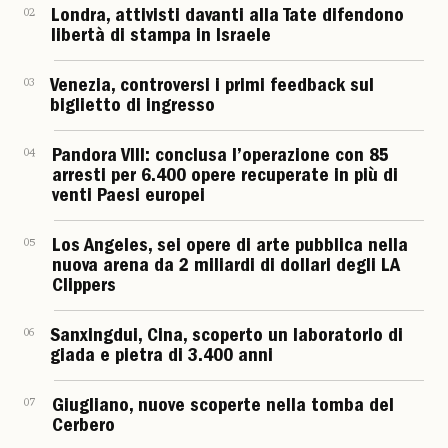
02
Londra, attivisti davanti alla Tate difendono
libertà di stampa in Israele
03
Venezia, controversi i primi feedback sul
biglietto di ingresso
04
Pandora VIII: conclusa l’operazione con 85
arresti per 6.400 opere recuperate in più di
venti Paesi europei
05
Los Angeles, sei opere di arte pubblica nella
nuova arena da 2 miliardi di dollari degli LA
Clippers
06
Sanxingdui, Cina, scoperto un laboratorio di
giada e pietra di 3.400 anni
07
Giugliano, nuove scoperte nella tomba del
Cerbero