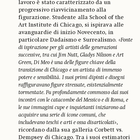
lavoro è stato caratterizzato da un
progressivo riavvicinamento alla
figurazione. Studente alla School of the
Art Institute di Chicago, si ispirava alle
avanguardie di inizio Novecento, in
particolare Dadaismo e Surrealismo. «
Fonte
di ispirazione per gli artisti delle generazioni
successive, tra cui Jim Nutt, Gladys Nilsson e Art
Green, Di Meo è una delle figure chiave della
transizione di Chicago e un artista di immenso
potere e sensibilità
.
I suoi primi dipinti e disegni
raffiguravano figure stressate, esistenzialmente
tormentate. Fu profondamente commosso dai suoi
incontri con le catacombe del Messico e di Roma, e
le sue immagini cupe e inquietanti iniziarono ad
acquisire una serie di icone comuni, che
includevano teschi e arti e ossa disarticolati
»,
ricordano dalla sua galleria Corbett vs.
Dempsey di Chicago. Tra i suoi estimatori