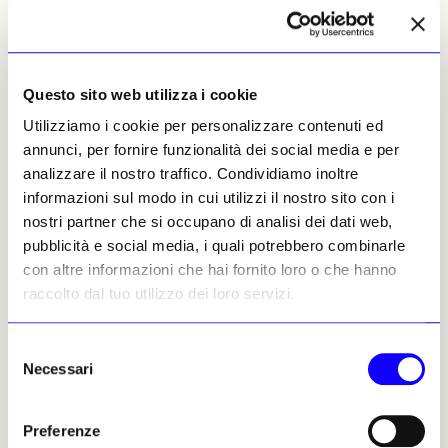
pezzi finiti. «
Situata circa un chilometro a nord
delle fosse sacrificali precedentemente dissotterrate,
questa ultima scoperta segna un progresso
significativo negli scavi archeologici di Sanxingdui
,
Questo sito web utilizza i cookie
facendo luce sulle origini delle grandi quantità di
Utilizziamo i cookie per personalizzare contenuti ed
materie prime trovate a Sanxingdui, sulle tecniche
annunci, per fornire funzionalità dei social media e per
utilizzate per la loro lavorazione e sui processi di
analizzare il nostro traffico. Condividiamo inoltre
produzione e di distribuzione
» ha affermato
informazioni sul modo in cui utilizzi il nostro sito con i
Ran Honglin, responsabile del team di
nostri partner che si occupano di analisi dei dati web,
archeologi al lavoro nel sito.
pubblicità e social media, i quali potrebbero combinarle
Redazione
con altre informazioni che hai fornito loro o che hanno
raccolto dal tuo utilizzo dei loro servizi.
Giugliano, nuove scoperte nella
07
Selezione
tomba del Cerbero
Necessari
del
consenso
Nel sarcofago rimasto chiuso duemila
Preferenze
anni rinvenuto un corpo inumato in