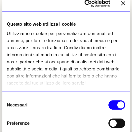
Questo sito web utilizza i cookie
NEWS
ADDII
NEWS
RINASCIMENTO
Utilizziamo i cookie per personalizzare contenuti ed
Addio a Christoph Luitpold
Creduta perduta, torna in
annunci, per fornire funzionalità dei social media e per
Frommel, una vita per il
Trentino una pala d’altare
Rinascimento
di Francesco Verla
analizzare il nostro traffico. Condividiamo inoltre
informazioni sul modo in cui utilizzi il nostro sito con i
Specialista dell'architettura
Dell'opera del pittore
dei palazzi romani
vicentino, dipinta nel 1517 per
nostri partner che si occupano di analisi dei dati web,
rinascimentali e per vent’anni
la Chiesa di parrocchiale di
pubblicità e social media, i quali potrebbero combinarle
direttore della Bibliotheca
Villa Lagarina si erano perse le
con altre informazioni che hai fornito loro o che hanno
Hertziana, lo studioso tedesco
tracce dopo un’asta a Londra
si è spento a Roma a 92 anni
nel 1963. Dopo più di
raccolto dal tuo utilizzo dei loro servizi.
sessant’anni è stata
Redazione
rintracciata a New York
12 febbraio 2026
Selezione
Redazione
Necessari
02 gennaio 2026
del
consenso
Preferenze