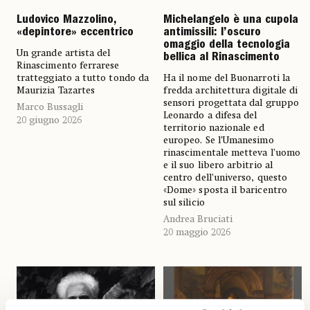
Ludovico Mazzolino,
Michelangelo è una cupola
«depintore» eccentrico
antimissili: l’oscuro
omaggio della tecnologia
Un grande artista del
bellica al Rinascimento
Rinascimento ferrarese
tratteggiato a tutto tondo da
Ha il nome del Buonarroti la
Maurizia Tazartes
fredda architettura digitale di
sensori progettata dal gruppo
Marco Bussagli
Leonardo a difesa del
20 giugno 2026
territorio nazionale ed
europeo. Se l’Umanesimo
rinascimentale metteva l’uomo
e il suo libero arbitrio al
centro dell’universo, questo
«Dome» sposta il baricentro
sul silicio
Andrea Bruciati
20 maggio 2026