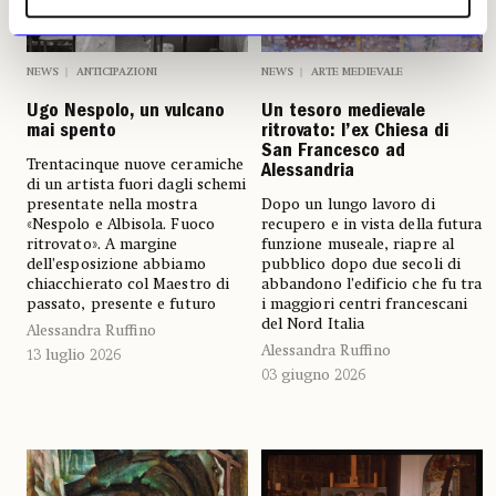
NEWS
ANTICIPAZIONI
NEWS
ARTE MEDIEVALE
Ugo Nespolo, un vulcano
Un tesoro medievale
mai spento
ritrovato: l’ex Chiesa di
San Francesco ad
Trentacinque nuove ceramiche
Alessandria
di un artista fuori dagli schemi
presentate nella mostra
Dopo un lungo lavoro di
«Nespolo e Albisola. Fuoco
recupero e in vista della futura
ritrovato». A margine
funzione museale, riapre al
dell’esposizione abbiamo
pubblico dopo due secoli di
chiacchierato col Maestro di
abbandono l’edificio che fu tra
passato, presente e futuro
i maggiori centri francescani
del Nord Italia
Alessandra Ruffino
Alessandra Ruffino
13 luglio 2026
03 giugno 2026