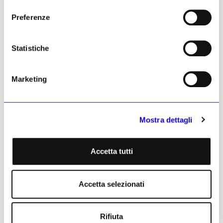
consenso
Alessandra Ruffino, 04 maggio
Preferenze
2025 | © Riproduzione
riservata
Statistiche
Marketing
Alessandra Ruffino
Leggi i suoi articoli
Mostra dettagli
Accetta tutti
Altri articoli dell'autore
Accetta selezionati
Rifiuta