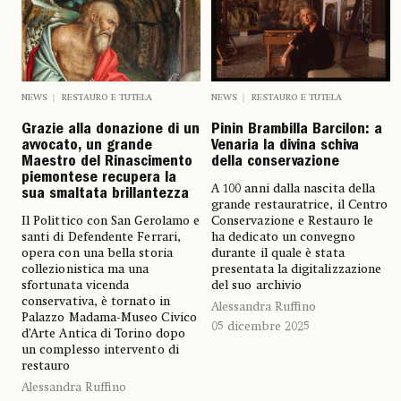
NEWS
RESTAURO E TUTELA
NEWS
RESTAURO E TUTELA
Pinin Brambilla Barcilon: a
Grazie alla donazione di un
Venaria la divina schiva
avvocato, un grande
della conservazione
Maestro del Rinascimento
piemontese recupera la
A 100 anni dalla nascita della
sua smaltata brillantezza
grande restauratrice, il Centro
Conservazione e Restauro le
Il Polittico con San Gerolamo e
ha dedicato un convegno
santi di Defendente Ferrari,
durante il quale è stata
opera con una bella storia
presentata la digitalizzazione
collezionistica ma una
del suo archivio
sfortunata vicenda
conservativa, è tornato in
Alessandra Ruffino
Palazzo Madama-Museo Civico
05 dicembre 2025
d’Arte Antica di Torino dopo
un complesso intervento di
restauro
Alessandra Ruffino