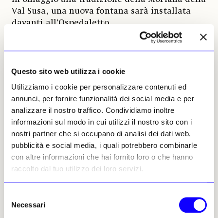
Val Susa, una nuova fontana sarà installata
davanti all’Ospedaletto.
Guarda alla tradizione monastica medievale
anche il previsto allestimento di un’area
dedicata alla coltivazione di piccoli ortaggi ed
Questo sito web utilizza i cookie
erbe officinali. Il restauro della tettoia a
Utilizziamo i cookie per personalizzare contenuti ed
doppia altezza, che verrà lastricata in pietra
annunci, per fornire funzionalità dei social media e per
di Luserna, consentirà di poter ospitare eventi
analizzare il nostro traffico. Condividiamo inoltre
pubblici e un mercato coperto di prodotti
informazioni sul modo in cui utilizzi il nostro sito con i
tipici; una delle antiche stalle accoglierà in
nostri partner che si occupano di analisi dei dati web,
futuro un museo delle tradizioni agricole. La
pubblicità e social media, i quali potrebbero combinarle
Cascina Bassa settecentesca sarà adibita a
con altre informazioni che hai fornito loro o che hanno
hôtellerie e nel basso fabbricato antistante
raccolto dal tuo utilizzo dei loro servizi.
alloggerà un laboratorio deposito per il
cicloturismo; negli ariosi ambienti della stalla
Selezione
settecentesca troverà spazio una foresteria.
Necessari
del