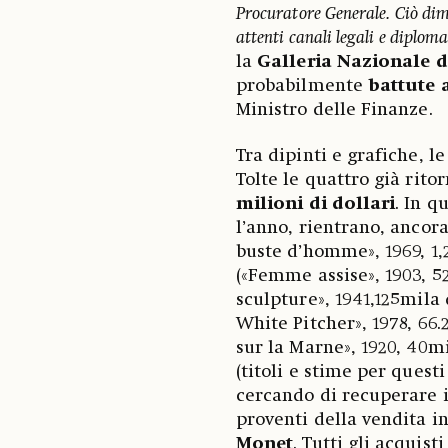
Procuratore Generale. Ciò dimo
attenti canali legali e diploma
la
Galleria Nazionale d
probabilmente
battute a
Ministro delle Finanze.
Tra dipinti e grafiche, le
Tolte le quattro già rito
milioni di dollari
. In q
l’anno, rientrano, ancor
buste d’homme», 1969, 1,2
(«Femme assise», 1903, 52
sculpture», 1941,125mila 
White Pitcher», 1978, 66.
sur la Marne», 1920, 40mi
(titoli e stime per questi
cercando di recuperare 
proventi della vendita in
Monet
. Tutti gli acquis