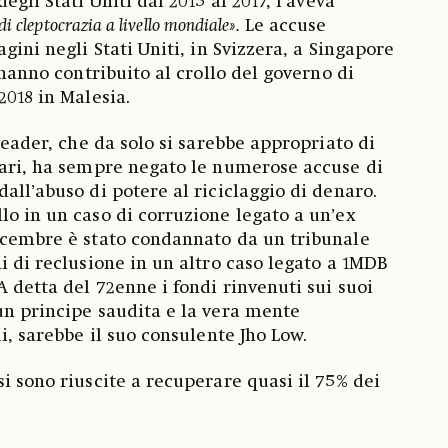
egli Stati Uniti dal 2015 al 2017, l’aveva
di cleptocrazia a livello mondiale».
Le accuse
agini negli Stati Uniti, in Svizzera, a Singapore
e hanno contribuito al crollo del governo di
 2018 in Malesia.
 leader, che da solo si sarebbe appropriato di
lari, ha sempre negato le numerose accuse di
all’abuso di potere al riciclaggio di denaro.
lo in un caso di corruzione legato a un’ex
icembre è stato condannato da un tribunale
i di reclusione in un altro caso legato a 1MDB
A detta del 72enne i fondi rinvenuti sui suoi
un principe saudita e la vera mente
ui, sarebbe il suo consulente Jho Low.
i sono riuscite a recuperare quasi il 75% dei