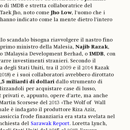
o di 1MDB e stretta collaboratrice del
 Taek Jho, noto come
Jho Low
, l'uomo che i
 hanno indicato come la mente dietro l’intero
ello scandalo bisogna riavvolgere il nastro fino
 primo ministro della Malesia,
Najib Razak
,
ano 1Malaysia Development Berhad, o
1MDB
, con
trarre investimenti stranieri. Secondo il
 degli Stati Uniti, tra il 2009 e il 2014 Razak
l 2018) e i suoi collaboratori avrebbero dirottato
,5 miliardi di dollari
dallo strumento di
lizzandoli per acquistare case di lusso,
et privati e, appunto, opere d’arte, ma anche
 Martin Scorsese del 2013 «The Wolf of Wall
uale è indagato il produttore Riza Aziz,
massiccia frode finanziaria era stata svelata nel
nchiesta del
Sarawak Report
. Loretta Lynch,