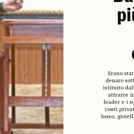
pi
Erano stat
denaro sot
istituito da
attrarre i
leader e i s
conti priva
lusso, gioiel