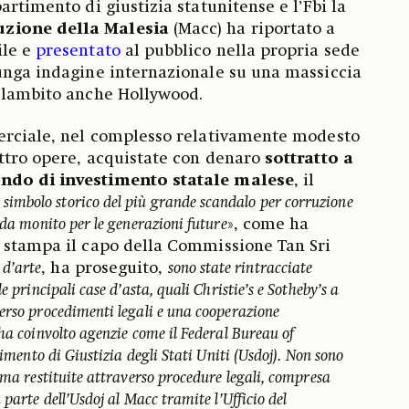
artimento di giustizia statunitense e l’Fbi la
zione della Malesia
(Macc) ha riportato a
le e
presentato
al pubblico nella propria sede
unga indagine internazionale su una massiccia
a lambito anche Hollywood.
erciale, nel complesso relativamente modesto
attro opere, acquistate con denaro
sottratto a
ndo di investimento statale malese
, il
l simbolo storico del più grande scandalo per corruzione
 da monito per le generazioni future
», come ha
a stampa il capo della Commissione Tan Sri
 d’arte
, ha proseguito,
sono state rintracciate
e principali case d’asta, quali Christie’s e Sotheby’s a
erso procedimenti legali e una cooperazione
ha coinvolto agenzie come il Federal Bureau of
timento di Giustizia degli Stati Uniti (Usdoj). Non sono
 ma restituite attraverso procedure legali, compresa
parte dell’Usdoj al Macc tramite l’Ufficio del