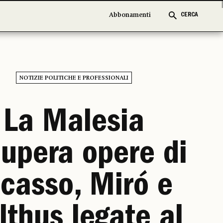
Abbonamenti
Abbonamenti
CERCA
CERCA
NOTIZIE POLITICHE E PROFESSIONALI
La Malesia
cupera opere di
icasso, Miró e
lthus legate al