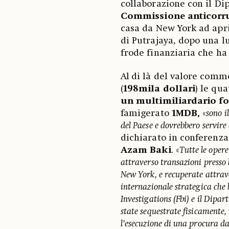
collaborazione con il Dip
Commissione anticorru
casa da New York ad apri
di Putrajaya, dopo una l
frode finanziaria che h
Al
di là del valore comm
(
198mila dollari
) le qu
un multimiliardario fo
famigerato
1MDB,
«
sono i
del Paese e dovrebbero servire
dichiarato in conferenz
Azam Baki
.
«
Tutte le opere
attraverso transazioni presso l
New York, e recuperate attrav
internazionale strategica che 
Investigations (Fbi) e il Dipar
state sequestrate fisicamente,
l’esecuzione di una procura da 