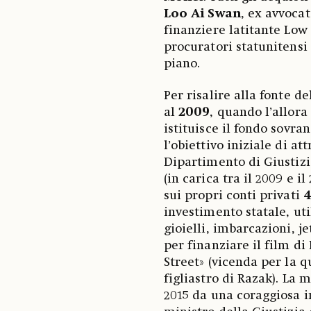
Loo Ai Swan
, ex avvocat
finanziere latitante Low
procuratori statunitensi
piano.
Per risalire alla fonte d
al
2009
, quando l’allora
istituisce il fondo sovr
l’obiettivo iniziale di at
Dipartimento di Giustizia
(in carica tra il 2009 e i
sui propri conti privati
4
investimento statale, uti
gioielli, imbarcazioni, j
per finanziare il film di
Street» (vicenda per la q
figliastro di Razak). La 
2015 da una coraggiosa i