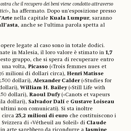
stra che il recupero dei beni viene condotto attraverso
tici
», ha affermato. Dopo un’esposizione presso
’Arte
nella capitale
Kuala Lumpur
, saranno
ll’asta
, anche se l'ultima parola spetta al
 opere legate al caso sono in totale dodici.
rnate in Malesia, il loro valore è stimato in
1,7
uesto gruppo, che si spera di recuperare entro
a una volta,
Picasso
(«Trois femmes nues et
6 milioni di dollari circa),
Henri Matisse
.500 dollari),
Alexander Calder
(«Studies for
dollari),
William H. Bailey
(«Still Life with
250 dollari),
Raoul Dufy
(«Canots et vapeurs
la dollari),
Salvador Dalí
e
Gustave Loiseau
 ultimi non comunicati). Si sta inoltre
i circa
25,2 milioni di euro
che costituiscono i
 Svizzera di «Vétheuil au Soleil» di
Claude
ti in arte sarebbero da ricondurre a
Jasmine