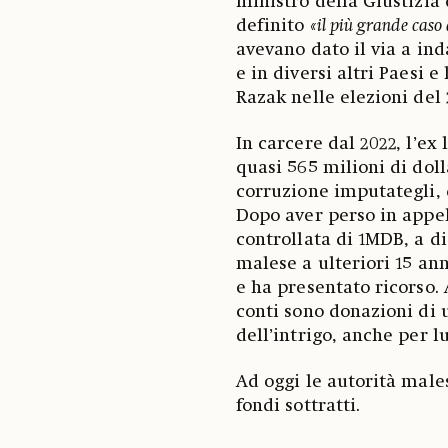
ministro della Giustizia d
definito
«il più grande caso 
avevano dato il via a ind
e in diversi altri Paesi 
Razak nelle elezioni del
In carcere dal 2022, l’ex
quasi 565 milioni di dol
corruzione imputategli, d
Dopo aver perso in appel
controllata di 1MDB, a d
malese a ulteriori 15 ann
e ha presentato ricorso. 
conti sono donazioni di 
dell’intrigo, anche per l
Ad oggi le autorità males
fondi sottratti.