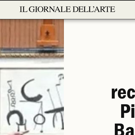
re
P
Ba