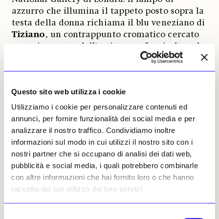
azzurro che illumina il tappeto posto sopra la
testa della donna richiama il blu veneziano di
Tiziano
, un contrappunto cromatico cercato
ossessivamente dall'artista per far risaltare le
tonalità carnose del corpo. Lo stesso tappeto
porta con sé un aneddoto curioso, dal
momento che Freud lo acquistò per venti
Questo sito web utilizza i cookie
sterline in un banco di Portobello Road,
riuscendo nel contempo a sventare un
Utilizziamo i cookie per personalizzare contenuti ed
tentativo di rapina proprio durante l'acquisto.
annunci, per fornire funzionalità dei social media e per
analizzare il nostro traffico. Condividiamo inoltre
La tecnica pittorica dell'autore raggiunge in
informazioni sul modo in cui utilizzi il nostro sito con i
questo lavoro una densità quasi scultorea.
nostri partner che si occupano di analisi dei dati web,
Attraverso un uso magistrale di velature e
pubblicità e social media, i quali potrebbero combinarle
pennellate materiche, Freud restituisce ogni
con altre informazioni che hai fornito loro o che hanno
piega e contorno della carne, utilizzando una
raccolto dal tuo utilizzo dei loro servizi.
gamma cromatica che spazia dai toni crema
del seno ai rossi dell'addome, fino al viola dei
Selezione