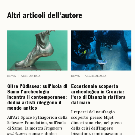
Altri articoli dell'autore
NEWS
ARTE ANTICA
NEWS
ARCHEOLOGIA
Oltre l'Odissea: sull'isola di
Eccezionale scoperta
Samo l'archeologia
archeologica in Croazia:
incontra il contemporaneo:
l'oro di Bisanzio riaffiora
dodici artisti rileggono il
dal mare
mondo antico
I reperti del naufragio
All'Art Space Pythagorion della
scoperto presso Mljet
Schwarz Foundation, sull'isola
dimostrano che, nel pieno
di Samo, la mostra
Fragments
della crisi dell'Impero
and Futures
riunisce dodici
bizantino, continuavano a