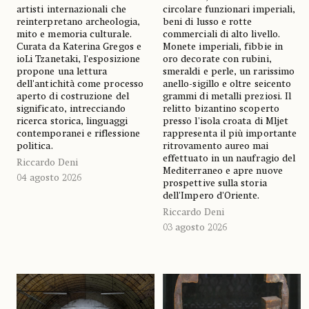
artisti internazionali che
circolare funzionari imperiali,
reinterpretano archeologia,
beni di lusso e rotte
mito e memoria culturale.
commerciali di alto livello.
Curata da Katerina Gregos e
Monete imperiali, fibbie in
ioLi Tzanetaki, l'esposizione
oro decorate con rubini,
propone una lettura
smeraldi e perle, un rarissimo
dell'antichità come processo
anello-sigillo e oltre seicento
aperto di costruzione del
grammi di metalli preziosi. Il
significato, intrecciando
relitto bizantino scoperto
ricerca storica, linguaggi
presso l'isola croata di Mljet
contemporanei e riflessione
rappresenta il più importante
politica.
ritrovamento aureo mai
effettuato in un naufragio del
Riccardo Deni
Mediterraneo e apre nuove
04 agosto 2026
prospettive sulla storia
dell'Impero d'Oriente.
Riccardo Deni
03 agosto 2026