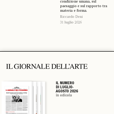
condizione umana, sul
paesaggio e sul rapporto tra
materia e forma.
Riccardo Deni
31 luglio 2026
IL NUMERO
IL NUMERO
IL NUMERO
IL NUMERO
DI LUGLIO-
DI LUGLIO-
DI LUGLIO-
DI LUGLIO-
AGOSTO 2026
AGOSTO 2026
AGOSTO 2026
AGOSTO 2026
in edicola
in edicola
in edicola
in edicola