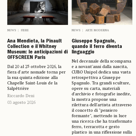
NEWS
FIERE
NEWS
ARTE MODERNA
Ana Mendieta, la Pinault
Giuseppe Spagnulo,
Collection e il Whitney
quando il ferro diventa
Museum: le anticipazioni di
linguaggio
OFFSCREEN Paris
Nel decennale della scomparsa
Dal 20 al 25 ottobre 2026, la
e a novant'anni dalla nascita,
fiera d'arte nomade torna per
CUBO Unipol dedica una vasta
la sua quinta edizione alla
retrospettiva a Giuseppe
Chapelle Saint-Louis de la
Spagnulo. Tra grandi sculture,
Salpêtrière
opere su carta, materiali
d'archivio e fotografie inedite,
Riccardo Deni
la mostra propone una
03 agosto 2026
rilettura dell'artista attraverso
il concetto di "pensiero
formante", mettendo in luce
una ricerca che ha trasformato
ferro, terracotta e gesto
plastico in una riflessione sulla