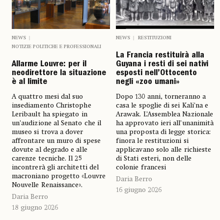
NEWS
NEWS
RESTITUZIONI
NOTIZIE POLITICHE E PROFESSIONALI
La Francia restituirà alla
Allarme Louvre: per il
Guyana i resti di sei nativi
neodirettore la situazione
esposti nell’Ottocento
è al limite
negli «zoo umani»
A quattro mesi dal suo
Dopo 130 anni, torneranno a
insediamento Christophe
casa le spoglie di sei Kali’na e
Leribault ha spiegato in
Arawak. L’Assemblea Nazionale
un’audizione al Senato che il
ha approvato ieri all’unanimità
museo si trova a dover
una proposta di legge storica:
affrontare un muro di spese
finora le restituzioni si
dovute al degrado e alle
applicavano solo alle richieste
carenze tecniche. Il 25
di Stati esteri, non delle
incontrerà gli architetti del
colonie francesi
macroniano progetto «Louvre
Daria Berro
Nouvelle Renaissance».
16 giugno 2026
Daria Berro
18 giugno 2026