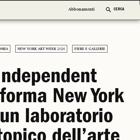
Abbonamenti
Abbonamenti
CERCA
CERCA
OMIA
NEW YORK ART WEEK 2026
FIERE E GALLERIE
Independent
sforma New York
 un laboratorio
topico dell’arte