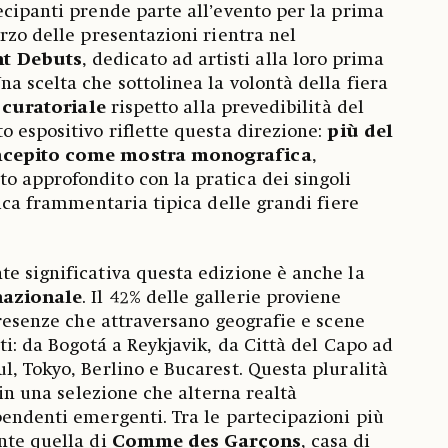
ecipanti prende parte all’evento per la prima
rzo delle presentazioni rientra nel
t Debuts
, dedicato ad artisti alla loro prima
a scelta che sottolinea la volontà della fiera
 curatoriale
rispetto alla prevedibilità del
o espositivo riflette questa direzione:
più del
ncepito come mostra monografica
,
 approfondito con la pratica dei singoli
gica frammentaria tipica delle grandi fiere
e significativa questa edizione è anche la
nazionale
. Il 42% delle gallerie proviene
 presenze che attraversano geografie e scene
ti: da Bogotá a Reykjavik, da Città del Capo ad
l, Tokyo, Berlino e Bucarest. Questa pluralità
e in una selezione che alterna realtà
pendenti emergenti. Tra le partecipazioni più
nte quella di
Comme des Garçons
, casa di