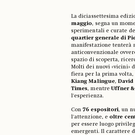
La diciassettesima edizi
maggio
,
segna un momen
sperimentali e curate d
quartier generale di Pi
manifestazione tenterà 
anticonvenzionale ovver
spazio di scoperta, rice
Molti dei nuovi «vicini» 
fiera per la prima volta,
Kiang Malingue
,
David 
Times
, mentre
Uffner &
l'esperienza.
Con
76 espositori
, un n
l'attenzione, e
oltre cen
per essere luogo privile
emergenti. Il carattere d