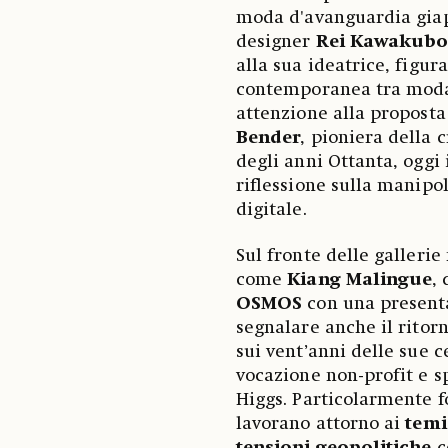
moda d'avanguardia giap
designer
Rei Kawakub
alla sua ideatrice, figur
contemporanea tra moda,
attenzione alla proposta
Bender
, pioniera della 
degli anni Ottanta, oggi
riflessione sulla manipo
digitale.
Sul fronte delle galleri
come
Kiang Malingue
,
OSMOS
con una present
segnalare anche il ritor
sui vent’anni delle sue c
vocazione non-profit e s
Higgs. Particolarmente fo
lavorano attorno ai
temi