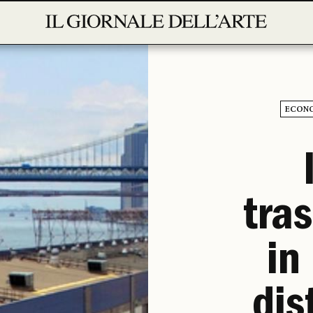
ECON
tra
in
dis