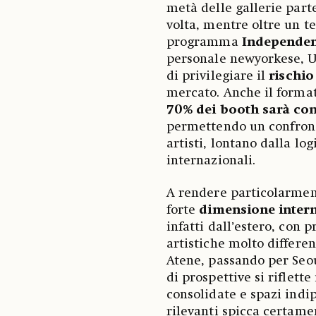
metà delle gallerie part
volta, mentre oltre un te
programma
Independen
personale newyorkese, Un
di privilegiare il
rischio
mercato. Anche il format
70% dei booth sarà co
permettendo un confronto
artisti, lontano dalla lo
internazionali.
A rendere particolarment
forte
dimensione inter
infatti dall’estero, con
artistiche molto differen
Atene, passando per Seou
di prospettive si riflett
consolidate e spazi indi
rilevanti spicca certame