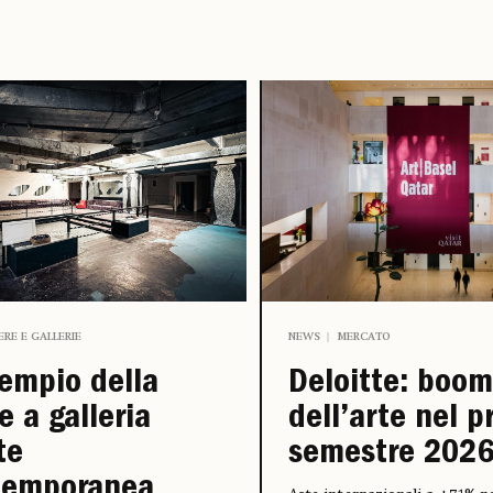
IERE E GALLERIE
NEWS
MERCATO
empio della
Deloitte: boom
e a galleria
dell’arte nel p
te
semestre 202
temporanea