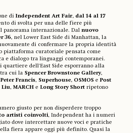
one di
Independent Art Fair
,
dal 14 al 17
to di svolta per una delle fiere più
el panorama internazionale. Dal
nuovo
er 36
, nel Lower East Side di Manhattan, la
nuovamente di confermare la propria identità
o piattaforma curatoriale pensata come
rca e dialogo tra linguaggi contemporanei.
di quartiere dell'East Side esporranno alla
 tra cui la
Spencer Brownstone Gallery
,
Peter Francis
,
Superhouse
,
OSMOS
e
Post
 Liu
,
MARCH
e
Long Story Short
ripetono
umero giusto per non disperdere troppo
to artisti coinvolti
, Independent ha i numeri
giato dove intercettare nuove voci e pratiche
ella fiera appare oggi più definito. Quasi la