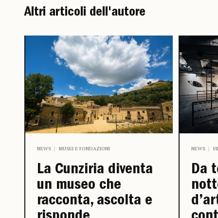
Altri articoli dell'autore
NEWS
MUSEI E FONDAZIONI
NEWS
F
La Cunziria diventa
Da t
un museo che
nott
racconta, ascolta e
d’ar
risponde
con