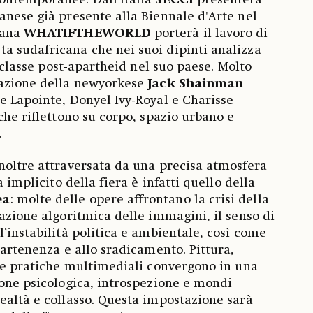
ontemporanee. Dall'Italia
SECCI
presenterà
anese già presente alla Biennale d'Arte nel
cana
WHATIFTHEWORLD
porterà il lavoro di
a sudafricana che nei suoi dipinti analizza
di classe post-apartheid nel suo paese. Molto
pazione della newyorkese
Jack Shainman
e Lapointe, Donyel Ivy-Royal e Charisse
che riflettono su corpo, spazio urbano e
.
noltre attraversata da una precisa atmosfera
a implicito della fiera è infatti quello della
ea
: molte delle opere affrontano la crisi della
lazione algoritmica delle immagini, il senso di
’instabilità politica e ambientale, così come
partenenza e allo sradicamento. Pittura,
e e pratiche multimediali convergono in una
ione psicologica, introspezione e mondi
ealtà e collasso. Questa impostazione sarà