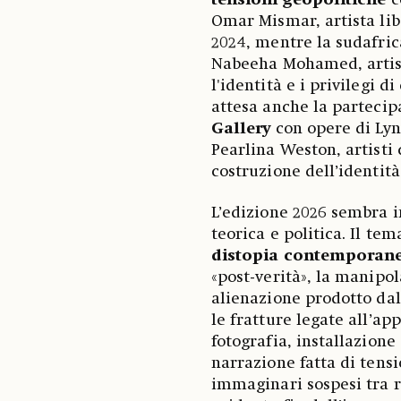
tensioni geopolitiche
c
Omar Mismar, artista lib
2024, mentre la sudafri
Nabeeha Mohamed, artist
l'identità e i privilegi 
attesa anche la parteci
Gallery
con opere di Lyn
Pearlina Weston, artisti 
costruzione dell’identità
L’edizione 2026 sembra i
teorica e politica. Il tem
distopia contemporan
«post-verità», la manipo
alienazione prodotto dall
le fratture legate all’ap
fotografia, installazion
narrazione fatta di tens
immaginari sospesi tra r