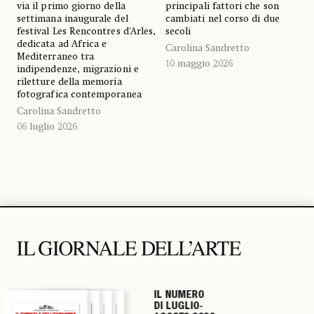
principali fattori che son
via il primo giorno della
cambiati nel corso di due
settimana inaugurale del
secoli
festival Les Rencontres d’Arles,
dedicata ad Africa e
Carolina Sandretto
Mediterraneo tra
10 maggio 2026
indipendenze, migrazioni e
riletture della memoria
fotografica contemporanea
Carolina Sandretto
06 luglio 2026
IL NUMERO
IL NUMERO
IL NUMERO
IL NUMERO
DI LUGLIO-
DI LUGLIO-
DI LUGLIO-
DI LUGLIO-