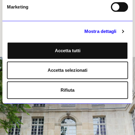
padroneggiarlo.
Marketing
Tra un anno Julie Jones spera di essere riuscita
a portare la Maison Européenne de la
Mostra dettagli
Photographie su una via migliore: «
Vedremo se il
pubblico mi seguirà, sarà quello che determinerà se le
scelte fatte sono state quelle giuste!».
Accetta tutti
Accetta selezionati
Rifiuta