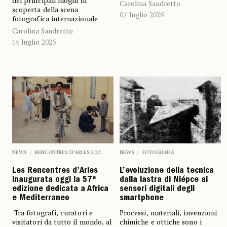
dei principali luoghi di
Carolina Sandretto
scoperta della scena
07 luglio 2026
fotografica internazionale
Carolina Sandretto
14 luglio 2026
NEWS
FOTOGRAFIA
NEWS
RENCONTRES D’ARLES 2026
L’evoluzione della tecnica
Les Rencontres d’Arles
dalla lastra di Niépce ai
inaugurata oggi la 57ª
sensori digitali degli
edizione dedicata a Africa
smartphone
e Mediterraneo
Processi, materiali, invenzioni
Tra fotografi, curatori e
chimiche e ottiche sono i
visitatori da tutto il mondo, al