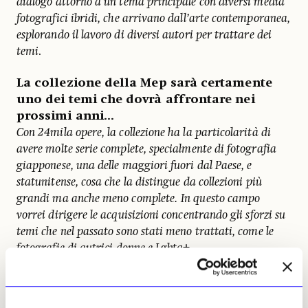
dialogo attorno a un tema principale con diversi media
fotografici ibridi, che arrivano dall’arte contemporanea,
esplorando il lavoro di diversi autori per trattare dei
temi
.
La collezione della Mep sarà certamente
uno dei temi che dovrà affrontare nei
prossimi anni...
Con 24mila opere, la collezione ha la particolarità di
avere molte serie complete, specialmente di fotografia
giapponese, una delle maggiori fuori dal Paese, e
statunitense, cosa che la distingue da collezioni più
grandi ma anche meno complete.
In questo campo
vorrei dirigere le acquisizioni concentrando gli sforzi su
temi che nel passato sono stati meno trattati, come le
fotografie di autrici donne e Lgbtq+.
Che cosa vuol dire essere a capo della
Maison Européenne de la Photographie in