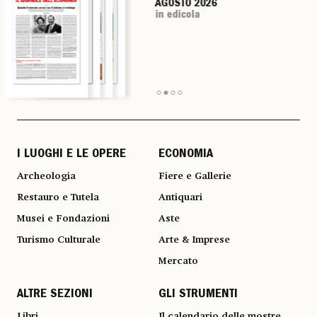
AGOSTO 2026
AGOSTO 2026
AGOSTO 2026
AGOSTO 2026
in edicola
in edicola
in edicola
in edicola
I LUOGHI E LE OPERE
ECONOMIA
Archeologia
Fiere e Gallerie
Restauro e Tutela
Antiquari
Musei e Fondazioni
Aste
Turismo Culturale
Arte & Imprese
Mercato
ALTRE SEZIONI
GLI STRUMENTI
Libri
Il calendario delle mostre