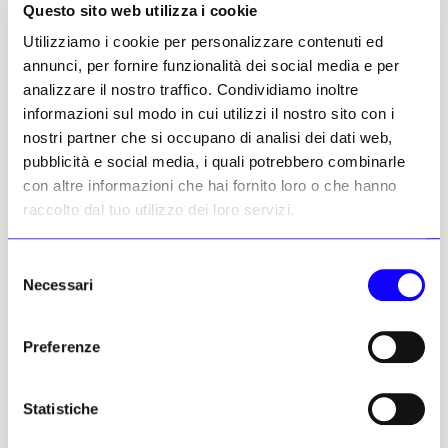
questo preciso contesto politico e storico?
Questo sito web utilizza i cookie
È una grande responsabilità, ma anche una spinta.
Utilizziamo i cookie per personalizzare contenuti ed
Penso che sia un momento importante nel quale aprire
annunci, per fornire funzionalità dei social media e per
la Mep a collaborazioni con altre istituzioni europee per
analizzare il nostro traffico. Condividiamo inoltre
tenere gli occhi aperti su quello che succede sulla scena
informazioni sul modo in cui utilizzi il nostro sito con i
americana e asiatica, e anche per creare una vera rete
nostri partner che si occupano di analisi dei dati web,
per la fotografia Europea che sostenga gli artisti e le
pubblicità e social media, i quali potrebbero combinarle
altre istituzioni.
con altre informazioni che hai fornito loro o che hanno
raccolto dal tuo utilizzo dei loro servizi.
Che cosa pensa dell’Intelligenza
Artificiale?
Selezione
Penso che sia una naturale evoluzione della fotografia,
Necessari
del
un medium che ha sempre accolto e usato il
consenso
cambiamento. Dal metallo al vetro, dalla cellulosa al
digitale, credo che il cambiamento per la fotografia sia
Preferenze
insito nella sua natura. Non bisogna avere paura
dell’Intelligenza Artificiale, ma invece educare le persone
Statistiche
a capirla. Ogni strumento può essere interessante,
dipende da come lo si usa e da come si riesce a