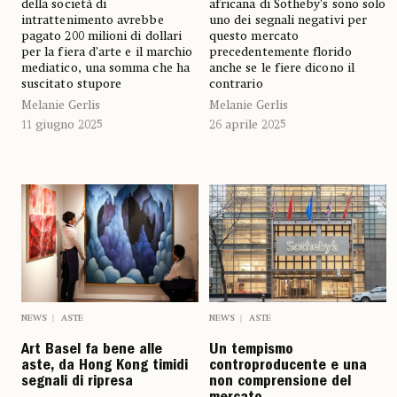
della società di
africana di Sotheby’s sono solo
intrattenimento avrebbe
uno dei segnali negativi per
pagato 200 milioni di dollari
questo mercato
per la fiera d’arte e il marchio
precedentemente florido
mediatico, una somma che ha
anche se le fiere dicono il
suscitato stupore
contrario
Melanie Gerlis
Melanie Gerlis
11 giugno 2025
26 aprile 2025
NEWS
ASTE
NEWS
ASTE
Art Basel fa bene alle
Un tempismo
aste, da Hong Kong timidi
controproducente e una
segnali di ripresa
non comprensione del