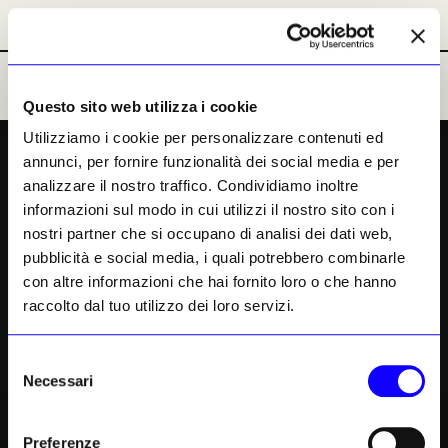
OPINIONI & RUBRICHE
PRIMATTORI
RUBRICHE
Abbonamenti
Abbonamenti
Ultime Notizie
Ultime Notizie
Questo sito web utilizza i cookie
PREMIUM
Utilizziamo i cookie per personalizzare contenuti ed
annunci, per fornire funzionalità dei social media e per
Nel mondo sospeso e
analizzare il nostro traffico. Condividiamo inoltre
visionario di Marisa Merz
informazioni sul modo in cui utilizzi il nostro sito con i
nostri partner che si occupano di analisi dei dati web,
pubblicità e social media, i quali potrebbero combinarle
Fantasia, poesia, manualità e soggettività
con altre informazioni che hai fornito loro o che hanno
sono stati a lungo i tabù imposti dal
raccolto dal tuo utilizzo dei loro servizi.
Concettualismo: l’artista torinese, che
compirebbe 100 anni nel 2026, li ha trasgrediti
ad uno ad uno, anticipando di decenni ciò che
Selezione
Necessari
oggi è parte fondamentale del lavoro di molti
del
suoi attuali colleghi, e non solo donne
consenso
Preferenze