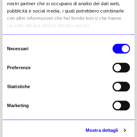
nostri partner che si occupano di analisi dei dati web,
empatia in un mondo in guerra
pubblicità e social media, i quali potrebbero combinarle
Franco Fanelli
13 luglio 2025
con altre informazioni che hai fornito loro o che hanno
raccolto dal tuo utilizzo dei loro servizi.
Selezione
Necessari
del
PREMIUM
consenso
Preferenze
Statistiche
Marketing
Mostra dettagli