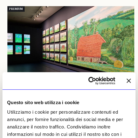
PREMIUM
LONG FORM
PRIMATTORI
Questo sito web utilizza i cookie
David Hockney, elargitore di ottimismo a colori
Utilizziamo i cookie per personalizzare contenuti ed
sgargianti
annunci, per fornire funzionalità dei social media e per
Le opere dell’artista inglese alla Fondation Louis Vuitton di
analizzare il nostro traffico. Condividiamo inoltre
Parigi mettono (quasi) tutti d’accordo: dalle celebri piscine
californiane ai paesaggi dello Yorkshire, è salutato come
informazioni sul modo in cui utilizzi il nostro sito con i
l’ultimo grande maestro, portatore di emozioni positive ed