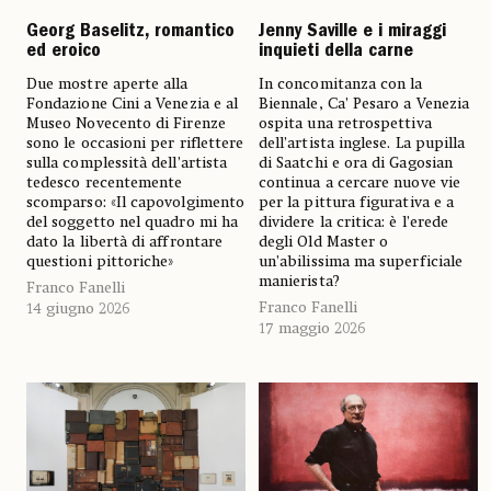
Georg Baselitz, romantico
Jenny Saville e i miraggi
ed eroico
inquieti della carne
Due mostre aperte alla
In concomitanza con la
Fondazione Cini a Venezia e al
Biennale, Ca’ Pesaro a Venezia
Museo Novecento di Firenze
ospita una retrospettiva
sono le occasioni per riflettere
dell’artista inglese. La pupilla
sulla complessità dell’artista
di Saatchi e ora di Gagosian
tedesco recentemente
continua a cercare nuove vie
scomparso: «Il capovolgimento
per la pittura figurativa e a
del soggetto nel quadro mi ha
dividere la critica: è l’erede
dato la libertà di affrontare
degli Old Master o
questioni pittoriche»
un’abilissima ma superficiale
manierista?
Franco Fanelli
Franco Fanelli
14 giugno 2026
17 maggio 2026