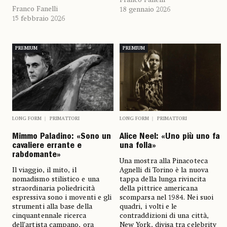
Franco Fanelli
18 gennaio 2026
15 febbraio 2026
PREMIUM
PREMIUM
LONG FORM
PRIMATTORI
LONG FORM
PRIMATTORI
Mimmo Paladino: «Sono un
Alice Neel: «Uno più uno fa
cavaliere errante e
una folla»
rabdomante»
Una mostra alla Pinacoteca
Il viaggio, il mito, il
Agnelli di Torino è la nuova
nomadismo stilistico e una
tappa della lunga rivincita
straordinaria poliedricità
della pittrice americana
espressiva sono i moventi e gli
scomparsa nel 1984. Nei suoi
strumenti alla base della
quadri, i volti e le
cinquantennale ricerca
contraddizioni di una città,
dell’artista campano, ora
New York, divisa tra celebrity