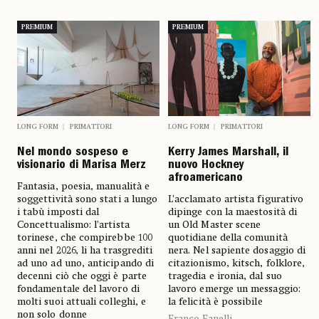
PREMIUM
PREMIUM
LONG FORM
PRIMATTORI
LONG FORM
PRIMATTORI
Nel mondo sospeso e
Kerry James Marshall, il
visionario di Marisa Merz
nuovo Hockney
afroamericano
Fantasia, poesia, manualità e
soggettività sono stati a lungo
L’acclamato artista figurativo
i tabù imposti dal
dipinge con la maestosità di
Concettualismo: l’artista
un Old Master scene
torinese, che compirebbe 100
quotidiane della comunità
anni nel 2026, li ha trasgrediti
nera. Nel sapiente dosaggio di
ad uno ad uno, anticipando di
citazionismo, kitsch, folklore,
decenni ciò che oggi è parte
tragedia e ironia, dal suo
fondamentale del lavoro di
lavoro emerge un messaggio:
molti suoi attuali colleghi, e
la felicità è possibile
non solo donne
Franco Fanelli