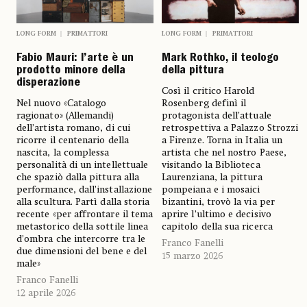
LONG FORM
PRIMATTORI
LONG FORM
PRIMATTORI
Fabio Mauri: l’arte è un
Mark Rothko, il teologo
prodotto minore della
della pittura
disperazione
Così il critico Harold
Nel nuovo «Catalogo
Rosenberg definì il
ragionato» (Allemandi)
protagonista dell’attuale
dell’artista romano, di cui
retrospettiva a Palazzo Strozzi
ricorre il centenario della
a Firenze. Torna in Italia un
nascita, la complessa
artista che nel nostro Paese,
personalità di un intellettuale
visitando la Biblioteca
che spaziò dalla pittura alla
Laurenziana, la pittura
performance, dall’installazione
pompeiana e i mosaici
alla scultura. Partì dalla storia
bizantini, trovò la via per
recente «per affrontare il tema
aprire l’ultimo e decisivo
metastorico della sottile linea
capitolo della sua ricerca
d’ombra che intercorre tra le
Franco Fanelli
due dimensioni del bene e del
15 marzo 2026
male»
Franco Fanelli
12 aprile 2026