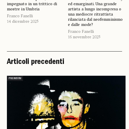
impegnato in un trittico di
ed emarginati. Una grande
mostre in Umbria
artista a lungo incompresa o
una mediocre ritrattista
Franco Fanelli
rilanciata dal neofemminismo
14 dicembre 2025
e dalle mode?
Franco Fanelli
16 novembre 2025
Articoli precedenti
PREMIUM