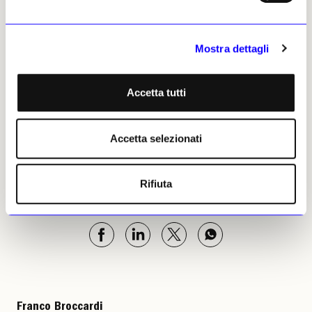
livello, rendendo il sistema limpido,
premessa fondamentale perché la finanza
Mostra dettagli
possa leggere l’affidabilità di un settore che
di questa ha bisogno.
Accetta tutti
Italians are on the road. Nella giusta
direzione. Se arriveranno dipenderà
parecchio da loro.
Accetta selezionati
Franco Broccardi, 30
Rifiuta
settembre 2025 | ©
Riproduzione riservata
Franco Broccardi