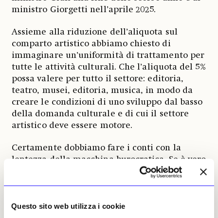
ministro Giorgetti nell’aprile 2025.
Assieme alla riduzione dell’aliquota sul
comparto artistico abbiamo chiesto di
immaginare un’uniformità di trattamento per
tutte le attività culturali. Che l’aliquota del 5%
possa valere per tutto il settore: editoria,
teatro, musei, editoria, musica, in modo da
creare le condizioni di uno sviluppo dal basso
della domanda culturale e di cui il settore
artistico deve essere motore.
Certamente dobbiamo fare i conti con la
lentezza della macchina burocratica. Se è vero
che siamo diventati il Paese con l’aliquota più
favorevole sulle transazioni di opere d’arte è
anche vero che altri, la Francia in primis,
hanno reagito con più prontezza alle
Questo sito web utilizza i cookie
opportunità che si sono sviluppate sul