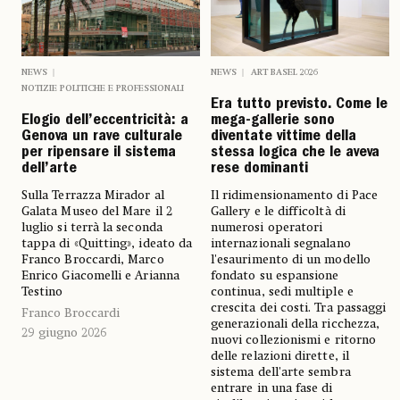
NEWS
NEWS
ART BASEL 2026
NOTIZIE POLITICHE E PROFESSIONALI
Era tutto previsto. Come le
Elogio dell’eccentricità: a
mega-gallerie sono
Genova un rave culturale
diventate vittime della
per ripensare il sistema
stessa logica che le aveva
dell’arte
rese dominanti
Sulla Terrazza Mirador al
Il ridimensionamento di Pace
Galata Museo del Mare il 2
Gallery e le difficoltà di
luglio si terrà la seconda
numerosi operatori
tappa di «Quitting», ideato da
internazionali segnalano
Franco Broccardi, Marco
l'esaurimento di un modello
Enrico Giacomelli e Arianna
fondato su espansione
Testino
continua, sedi multiple e
crescita dei costi. Tra passaggi
Franco Broccardi
generazionali della ricchezza,
29 giugno 2026
nuovi collezionismi e ritorno
delle relazioni dirette, il
sistema dell'arte sembra
entrare in una fase di