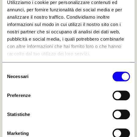
Utilizziamo i cookie per personalizzare contenuti ed
mercato, in primis la Brexit. E si sa che
annunci, per fornire funzionalità dei social media e per
posizionarsi per primi in ogni mercato è
analizzare il nostro traffico. Condividiamo inoltre
fondamentale per definire rendite di
informazioni sul modo in cui utilizzi il nostro sito con i
posizione.
nostri partner che si occupano di analisi dei dati web,
pubblicità e social media, i quali potrebbero combinarle
C’è da fare ancora, quindi. Ci sono da
con altre informazioni che hai fornito loro o che hanno
aggiungere altre condizioni:
raccolto dal tuo utilizzo dei loro servizi.
1. In primis, da parte della politica,
Selezione
mantenere le promesse di intervento su
Necessari
del
notifiche ed esportazioni.
consenso
2. Fare chiarezza sul tema transazioni tra
Preferenze
privati ora esenti e fonti di un notevole
contenzioso.
Statistiche
3. Da parte degli operatori, poi, accettare la
sfida che il nuovo mercato pone, imparando
Marketing
dalle best practice straniere, alzando il