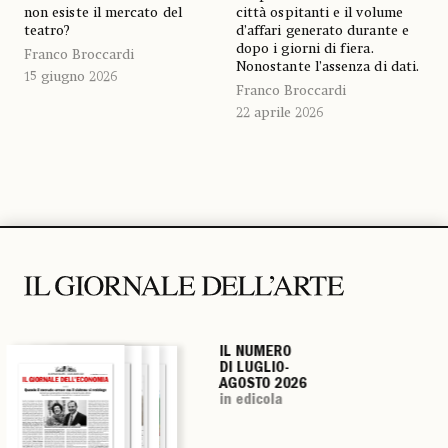
non esiste il mercato del
città ospitanti e il volume
teatro?
d’affari generato durante e
dopo i giorni di fiera.
Franco Broccardi
Nonostante l’assenza di dati.
15 giugno 2026
Franco Broccardi
22 aprile 2026
IL NUMERO
IL NUMERO
IL NUMERO
IL NUMERO
DI LUGLIO-
DI LUGLIO-
DI LUGLIO-
DI LUGLIO-
AGOSTO 2026
AGOSTO 2026
AGOSTO 2026
AGOSTO 2026
in edicola
in edicola
in edicola
in edicola