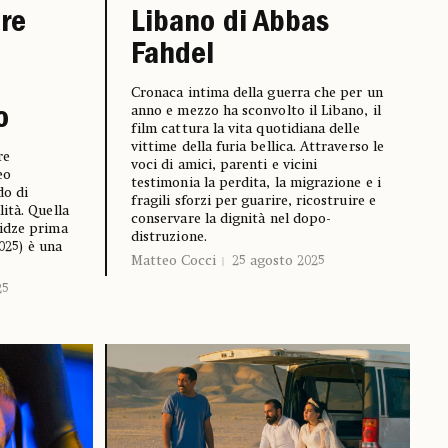
ire
Libano di Abbas
Fahdel
Cronaca intima della guerra che per un
anno e mezzo ha sconvolto il Libano, il
o
film cattura la vita quotidiana delle
vittime della furia bellica. Attraverso le
re
voci di amici, parenti e vicini
eo
testimonia la perdita, la migrazione e i
do di
fragili sforzi per guarire, ricostruire e
ità. Quella
conservare la dignità nel dopo-
idze prima
distruzione.
025) è una
Matteo Cocci
25 agosto 2025
25