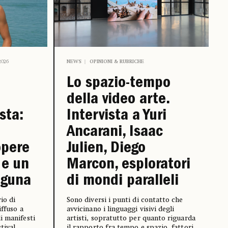
2026
NEWS
OPINIONI & RUBRICHE
Lo spazio-tempo
della video arte.
sta:
Intervista a Yuri
Ancarani, Isaac
opere
Julien, Diego
 e un
Marcon, esploratori
aguna
di mondi paralleli
io di
Sono diversi i punti di contatto che
ffuso a
avvicinano i linguaggi visivi degli
i manifesti
artisti, sopratutto per quanto riguarda
tival
il rapporto fra tempo e spazio, fattori