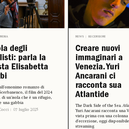
INEMA
NEWS
RECENSIONI
ola degli
Creare nuovi
listi: parla la
immaginari a
sta Elisabetta
Venezia. Yuri
bi
Ancarani ci
racconta sua
dall'omonimo romanzo di
Scerbanenco, il film del 2024
Atlantide
 di un’isola che è un rifugio,
e una gabbia
The Dark Side of the Sea.
Atl
Cocci
07 luglio 2025
Yuri Ancarani racconta una 
vista prima con una colonna
d’eccezione, oggi disponibile
streaming