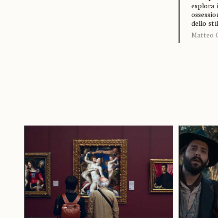
esplora 
ossession
dello st
Matteo 