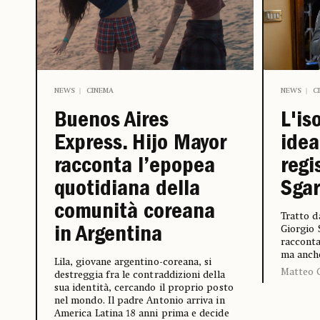
NEWS
CINEMA
NEWS
C
Buenos Aires
L'is
Express. Hijo Mayor
idea
racconta l’epopea
regi
quotidiana della
Sgar
comunità coreana
Tratto 
Giorgio 
in Argentina
racconta
ma anch
Lila, giovane argentino-coreana, si
Matteo 
destreggia fra le contraddizioni della
sua identità, cercando il proprio posto
nel mondo. Il padre Antonio arriva in
America Latina 18 anni prima e decide