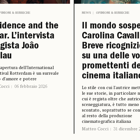
PINIONI & RUBRICHE
NEWS
OPINIONI & RUBRICHE
idence and the
Il mondo sospe
ar. L’intervista
Carolina Cavall
egista Joâo
Breve ricogniz
lau
su una delle vo
promettenti de
d’apertura dell’International
tival Rotterdam è un surreale
cinema italian
 d’amore e potere
Cocci
06 febbraio 2026
Lo stile con cui l'autrice met
le sue storie, in particolare n
cui è regista oltre che autric
sceneggiatura, è tutto meno
scontato, soprattutto se co
al resto della produzione
cinematografica italiana
Matteo Cocci
31 dicembre 