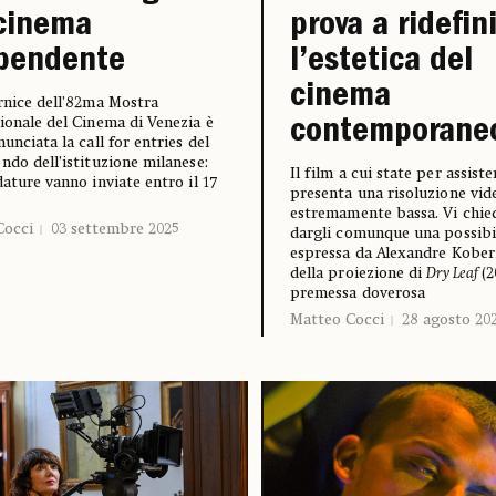
 cinema
prova a ridefin
ipendente
l’estetica del
cinema
rnice dell’82ma Mostra
ionale del Cinema di Venezia è
contemporane
unciata la call for entries del
ndo dell’istituzione milanese:
Il film a cui state per assiste
dature vanno inviate entro il 17
presenta una risoluzione vid
estremamente bassa. Vi chie
Cocci
03 settembre 2025
dargli comunque una possibil
espressa da Alexandre Kober
della proiezione di
Dry Leaf
(2
premessa doverosa
Matteo Cocci
28 agosto 20