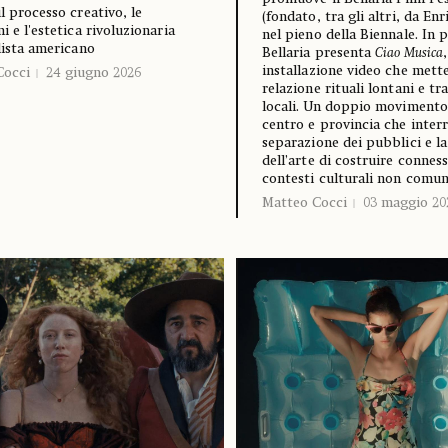
il processo creativo, le
(fondato, tra gli altri, da En
i e l'estetica rivoluzionaria
nel pieno della Biennale. In p
ilista americano
Bellaria presenta
Ciao Musica
,
installazione video che mette
Cocci
24 giugno 2026
relazione rituali lontani e tr
locali. Un doppio movimento
centro e provincia che interr
separazione dei pubblici e la
dell’arte di costruire conness
contesti culturali non comun
Matteo Cocci
03 maggio 20