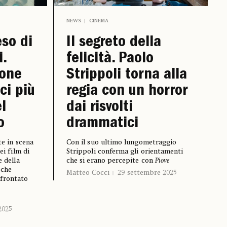
NEWS
CINEMA
so di
Il segreto della
i.
felicità. Paolo
ione
Strippoli torna alla
ci più
regia con un horror
l
dai risvolti
o
drammatici
te in scena
Con il suo ultimo lungometraggio
ei film di
Strippoli conferma gli orientamenti
e della
che si erano percepite con
Piove
 che
Matteo Cocci
29 settembre 2025
nfrontato
2025