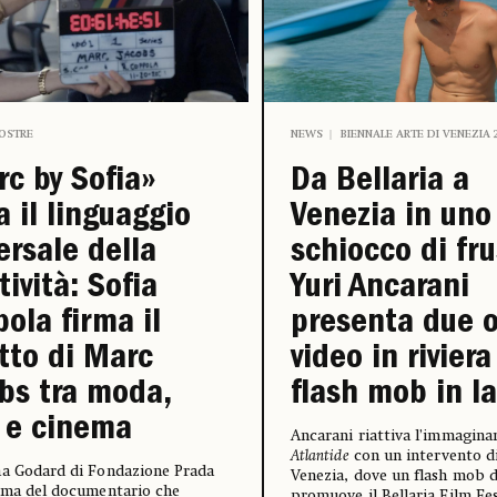
OSTRE
NEWS
BIENNALE ARTE DI VENEZIA 
c by Sofia»
Da Bellaria a
a il linguaggio
Venezia in uno
ersale della
schiocco di fru
tività: Sofia
Yuri Ancarani
ola firma il
presenta due 
atto di Marc
video in riviera
bs tra moda,
flash mob in l
 e cinema
Ancarani riattiva l’immaginar
Atlantide
con un intervento di
ma Godard di Fondazione Prada
Venezia, dove un flash mob d
ima del documentario che
promuove il Bellaria Film Fes