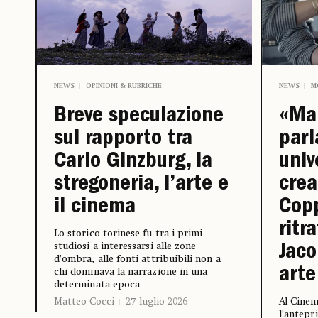
NEWS
OPINIONI & RUBRICHE
NEWS
M
Breve speculazione
«Mar
sul rapporto tra
parl
Carlo Ginzburg, la
univ
stregoneria, l’arte e
crea
il cinema
Copp
ritr
Lo storico torinese fu tra i primi
studiosi a interessarsi alle zone
Jaco
d’ombra, alle fonti attribuibili non a
arte
chi dominava la narrazione in una
determinata epoca
Matteo Cocci
27 luglio 2026
Al Cine
l’antepr