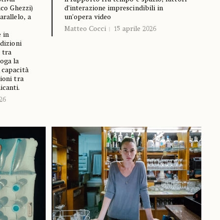
rico Ghezzi)
d’interazione imprescindibili in
arallelo, a
un’opera video
Matteo Cocci
15 aprile 2026
 in
adizioni
 tra
oga la
 capacità
ioni tra
icanti.
26